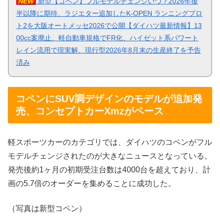
NEW
新型【コペン】フルモデルチェンジいつ？2026年後
半以降に期待、ラジエター追加したK-OPEN ランニングプロ
ト2を大阪オートメッセ2026で公開【ダイハツ最新情報】13
00cc案廃止、軽自動車規格でFR化、ハイゼット系パワート
レイン流用で現実解、現行型2026年8月末の生産終了を予告
済み
コペンにSUV調デザインのモデルが追加発
売、コンセプトカーXmzがベース
軽スポーツカーのカテゴリでは、ダイハツのコペンがフル
モデルチェンジされたのが大きなニュースとなっている。
発売後約1ヶ月の初期受注台数は4000台を超えており、計
画の5.7倍のオーダーを集めることに成功した。
（写真は新型コペン）