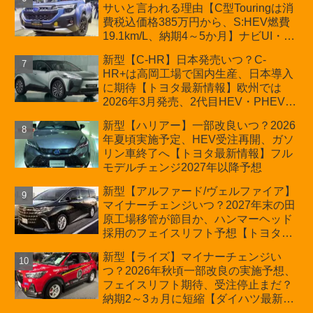
サいと言われる理由【C型Touringは消
費税込価格385万円から、S:HEV燃費
19.1km/L、納期4～5か月】ナビUI・冬
用タイヤ・ウィルダネス日本発売は？
新型【C-HR】日本発売いつ？C-
カーオブザイヤーとJNCAP大賞受賞後
HR+は高岡工場で国内生産、日本導入
も残る注意点
に期待【トヨタ最新情報】欧州では
2026年3月発売、2代目HEV・PHEVは
日本未導入
新型【ハリアー】一部改良いつ？2026
年夏頃実施予定、HEV受注再開、ガソ
リン車終了へ【トヨタ最新情報】フル
モデルチェンジ2027年以降予想
新型【アルファード/ヴェルファイア】
マイナーチェンジいつ？2027年末の田
原工場移管が節目か、ハンマーヘッド
採用のフェイスリフト予想【トヨタ最
新情報】2026年6月一部改良済み、消
新型【ライズ】マイナーチェンジい
費税込価格559万9000円から
つ？2026年秋頃一部改良の実施予想、
フェイスリフト期待、受注停止まだ？
納期2～3ヵ月に短縮【ダイハツ最新情
報】前回改良は2024年11月5日、価格