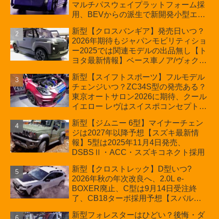
マルチパスウェイプラットフォーム採
用、BEVからの派生で新開発小型エン
ジン搭載のHEV/PHEV、ギガキャスト
新型【クロスバンギア】発売日いつ？
の採用は無しか【トヨタ最新情報】60
2026年期待もジャパンモビリティショ
周年記念車発売
ー2025では関連モデルの出品無し【ト
ヨタ最新情報】ベース車ノア/ヴォクシ
ーの台湾生産開始に注目、「ギア」の
新型【スイフトスポーツ】フルモデル
ほか「コア」と「ツール」、デリカ
チェンジいつ？ZC34S型の発売ある？
D:5対抗のクロスオーバーSUVミニバ
東京オートサロン2026に期待、クール
ン
イエロー レヴはスイスポコンセプト
か？ハイブリッド化/重量増/価格アッ
新型【ジムニー 6型】マイナーチェン
プが争点【スズキ最新情報】特別仕様
ジは2027年以降予想【スズキ最新情
車「ZC33S Final Edition」終了
報】5型は2025年11月4日発売、
DSBSⅡ・ACC・スズキコネクト採用
新型【クロストレック】D型いつ?
2026年秋の年次改良へ、2.0L e-
BOXER廃止、C型は9月14日受注終
了、CB18ターボ採用予想【スバル最
新情報】
新型フォレスターはひどい？後悔・ダ