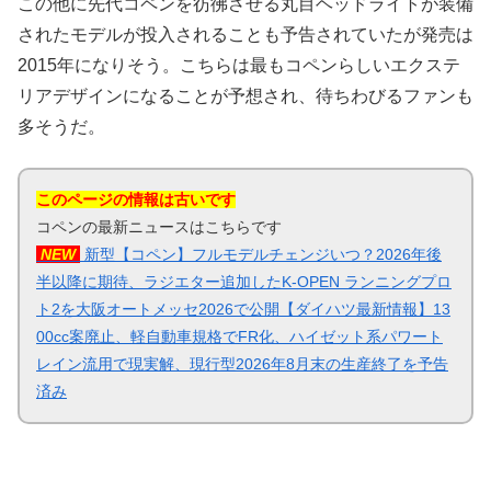
この他に先代コペンを彷彿させる丸目ヘッドライトが装備
されたモデルが投入されることも予告されていたが発売は
2015年になりそう。こちらは最もコペンらしいエクステ
リアデザインになることが予想され、待ちわびるファンも
多そうだ。
このページの情報は古いです
コペンの最新ニュースはこちらです
NEW
新型【コペン】フルモデルチェンジいつ？2026年後
半以降に期待、ラジエター追加したK-OPEN ランニングプロ
ト2を大阪オートメッセ2026で公開【ダイハツ最新情報】13
00cc案廃止、軽自動車規格でFR化、ハイゼット系パワート
レイン流用で現実解、現行型2026年8月末の生産終了を予告
済み