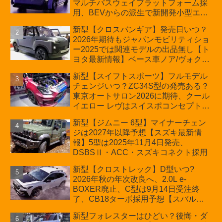
マルチパスウェイプラットフォーム採
用、BEVからの派生で新開発小型エン
ジン搭載のHEV/PHEV、ギガキャスト
新型【クロスバンギア】発売日いつ？
の採用は無しか【トヨタ最新情報】60
2026年期待もジャパンモビリティショ
周年記念車発売
ー2025では関連モデルの出品無し【ト
ヨタ最新情報】ベース車ノア/ヴォクシ
ーの台湾生産開始に注目、「ギア」の
新型【スイフトスポーツ】フルモデル
ほか「コア」と「ツール」、デリカ
チェンジいつ？ZC34S型の発売ある？
D:5対抗のクロスオーバーSUVミニバ
東京オートサロン2026に期待、クール
ン
イエロー レヴはスイスポコンセプト
か？ハイブリッド化/重量増/価格アッ
新型【ジムニー 6型】マイナーチェン
プが争点【スズキ最新情報】特別仕様
ジは2027年以降予想【スズキ最新情
車「ZC33S Final Edition」終了
報】5型は2025年11月4日発売、
DSBSⅡ・ACC・スズキコネクト採用
新型【クロストレック】D型いつ?
2026年秋の年次改良へ、2.0L e-
BOXER廃止、C型は9月14日受注終
了、CB18ターボ採用予想【スバル最
新情報】
新型フォレスターはひどい？後悔・ダ