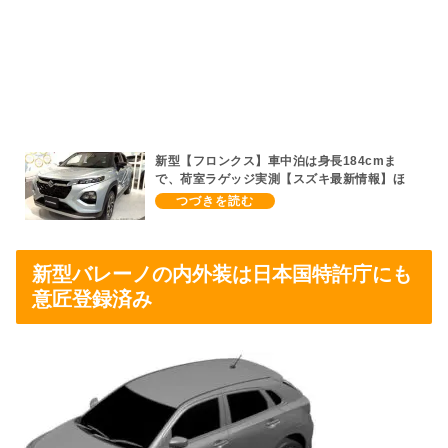
新型【フロンクス】車中泊は身長184cmま
で、荷室ラゲッジ実測【スズキ最新情報】ほ
ぼ全部入り標準装備ワングレード、FF約254
万円、4WD約274万円、全6MT、MTなし、
1.5Lハイブリッド、後部座席シートアレン
ジ、ボディカラーリスト、納期4～9か月
新型バレーノの内外装は日本国特許庁にも
意匠登録済み