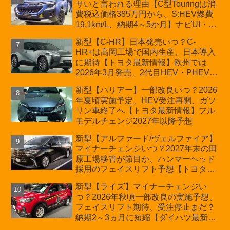
サいと言われる理由【C型Touringは消
費税込価格385万円から、S:HEV燃費
19.1km/L、納期4～5か月】ナビUI・冬
用タイヤ・ウィルダネス日本発売は？
新型【C-HR】日本発売いつ？C-
カーオブザイヤーとJNCAP大賞受賞後
HR+は高岡工場で国内生産、日本導入
も残る注意点
に期待【トヨタ最新情報】欧州では
2026年3月発売、2代目HEV・PHEVは
日本未導入
新型【ハリアー】一部改良いつ？2026
年夏頃実施予定、HEV受注再開、ガソ
リン車終了へ【トヨタ最新情報】フル
モデルチェンジ2027年以降予想
新型【アルファード/ヴェルファイア】
マイナーチェンジいつ？2027年末の田
原工場移管が節目か、ハンマーヘッド
採用のフェイスリフト予想【トヨタ最
新情報】2026年6月一部改良済み、消
新型【ライズ】マイナーチェンジい
費税込価格559万9000円から
つ？2026年秋頃一部改良の実施予想、
フェイスリフト期待、受注停止まだ？
納期2～3ヵ月に短縮【ダイハツ最新情
報】前回改良は2024年11月5日、価格