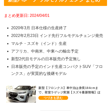
まとめ更新日: 2024/04/01
2020年3月 日本仕様の生産終了
2022年2月23日 インド先行フルモデルチェンジ発売
マルチ・スズキ（インド）生産
アフリカ、中南米、中東への輸出予定
新型2代目モデルの日本販売の予定無し
日本販売の予定のインド生産コンパクトSUV「フロ
ンクス」が実質的な後継モデル
新型【フロンクス】車中泊は身長184cmま
で、荷室ラゲッジ実測【スズキ最新情報】ほ
ぼ全部入り標準装備ワングレード、FF約254
万円、4WD約274万円、全6MT、MTなし、
1.5Lハイブリッド、後部座席シートアレン
ジ、ボディカラーリスト、納期4～9か月