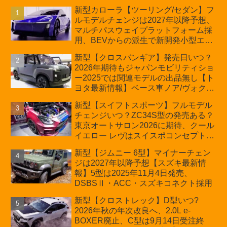
新型カローラ【ツーリング/セダン】フ
ルモデルチェンジは2027年以降予想、
マルチパスウェイプラットフォーム採
用、BEVからの派生で新開発小型エン
ジン搭載のHEV/PHEV、ギガキャスト
新型【クロスバンギア】発売日いつ？
の採用は無しか【トヨタ最新情報】60
2026年期待もジャパンモビリティショ
周年記念車発売
ー2025では関連モデルの出品無し【ト
ヨタ最新情報】ベース車ノア/ヴォクシ
ーの台湾生産開始に注目、「ギア」の
新型【スイフトスポーツ】フルモデル
ほか「コア」と「ツール」、デリカ
チェンジいつ？ZC34S型の発売ある？
D:5対抗のクロスオーバーSUVミニバ
東京オートサロン2026に期待、クール
ン
イエロー レヴはスイスポコンセプト
か？ハイブリッド化/重量増/価格アッ
新型【ジムニー 6型】マイナーチェン
プが争点【スズキ最新情報】特別仕様
ジは2027年以降予想【スズキ最新情
車「ZC33S Final Edition」終了
報】5型は2025年11月4日発売、
DSBSⅡ・ACC・スズキコネクト採用
新型【クロストレック】D型いつ?
2026年秋の年次改良へ、2.0L e-
BOXER廃止、C型は9月14日受注終