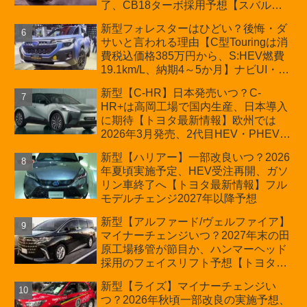
了、CB18ターボ採用予想【スバル最
新情報】
新型フォレスターはひどい？後悔・ダ
サいと言われる理由【C型Touringは消
費税込価格385万円から、S:HEV燃費
19.1km/L、納期4～5か月】ナビUI・冬
用タイヤ・ウィルダネス日本発売は？
新型【C-HR】日本発売いつ？C-
カーオブザイヤーとJNCAP大賞受賞後
HR+は高岡工場で国内生産、日本導入
も残る注意点
に期待【トヨタ最新情報】欧州では
2026年3月発売、2代目HEV・PHEVは
日本未導入
新型【ハリアー】一部改良いつ？2026
年夏頃実施予定、HEV受注再開、ガソ
リン車終了へ【トヨタ最新情報】フル
モデルチェンジ2027年以降予想
新型【アルファード/ヴェルファイア】
マイナーチェンジいつ？2027年末の田
原工場移管が節目か、ハンマーヘッド
採用のフェイスリフト予想【トヨタ最
新情報】2026年6月一部改良済み、消
新型【ライズ】マイナーチェンジい
費税込価格559万9000円から
つ？2026年秋頃一部改良の実施予想、