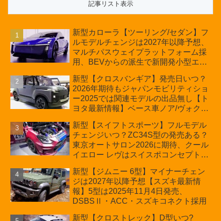
新型カローラ【ツーリング/セダン】フ
ルモデルチェンジは2027年以降予想、
マルチパスウェイプラットフォーム採
用、BEVからの派生で新開発小型エン
ジン搭載のHEV/PHEV、ギガキャスト
新型【クロスバンギア】発売日いつ？
の採用は無しか【トヨタ最新情報】60
2026年期待もジャパンモビリティショ
周年記念車発売
ー2025では関連モデルの出品無し【ト
ヨタ最新情報】ベース車ノア/ヴォクシ
ーの台湾生産開始に注目、「ギア」の
新型【スイフトスポーツ】フルモデル
ほか「コア」と「ツール」、デリカ
チェンジいつ？ZC34S型の発売ある？
D:5対抗のクロスオーバーSUVミニバ
東京オートサロン2026に期待、クール
ン
イエロー レヴはスイスポコンセプト
か？ハイブリッド化/重量増/価格アッ
新型【ジムニー 6型】マイナーチェン
プが争点【スズキ最新情報】特別仕様
ジは2027年以降予想【スズキ最新情
車「ZC33S Final Edition」終了
報】5型は2025年11月4日発売、
DSBSⅡ・ACC・スズキコネクト採用
新型【クロストレック】D型いつ?