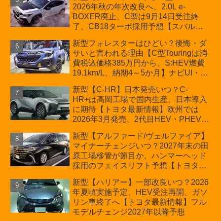
2026年秋の年次改良へ、2.0L e-
BOXER廃止、C型は9月14日受注終
了、CB18ターボ採用予想【スバル最
新情報】
新型フォレスターはひどい？後悔・ダ
サいと言われる理由【C型Touringは消
費税込価格385万円から、S:HEV燃費
19.1km/L、納期4～5か月】ナビUI・冬
用タイヤ・ウィルダネス日本発売は？
新型【C-HR】日本発売いつ？C-
カーオブザイヤーとJNCAP大賞受賞後
HR+は高岡工場で国内生産、日本導入
も残る注意点
に期待【トヨタ最新情報】欧州では
2026年3月発売、2代目HEV・PHEVは
日本未導入
新型【アルファード/ヴェルファイア】
マイナーチェンジいつ？2027年末の田
原工場移管が節目か、ハンマーヘッド
採用のフェイスリフト予想【トヨタ最
新情報】2026年6月一部改良済み、消
新型【ハリアー】一部改良いつ？2026
費税込価格559万9000円から
年夏頃実施予定、HEV受注再開、ガソ
リン車終了へ【トヨタ最新情報】フル
モデルチェンジ2027年以降予想