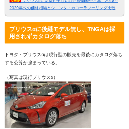
NEW
プリウスαに新型が出ないなら後期型中古車、2018～
2020年式の価格相場とシエンタ・カローラツーリング比較
プリウスαに後継モデル無し、TNGAは採
用されずカタログ落ち
トヨタ・プリウスαは現行型の販売を最後にカタログ落ち
する公算が強まっている。
（写真は現行プリウスα）