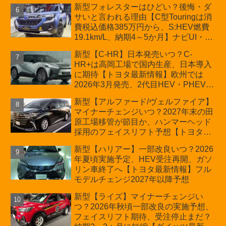
新型フォレスターはひどい？後悔・ダ
サいと言われる理由【C型Touringは消
費税込価格385万円から、S:HEV燃費
19.1km/L、納期4～5か月】ナビUI・冬
用タイヤ・ウィルダネス日本発売は？
新型【C-HR】日本発売いつ？C-
カーオブザイヤーとJNCAP大賞受賞後
HR+は高岡工場で国内生産、日本導入
も残る注意点
に期待【トヨタ最新情報】欧州では
2026年3月発売、2代目HEV・PHEVは
日本未導入
新型【アルファード/ヴェルファイア】
マイナーチェンジいつ？2027年末の田
原工場移管が節目か、ハンマーヘッド
採用のフェイスリフト予想【トヨタ最
新情報】2026年6月一部改良済み、消
新型【ハリアー】一部改良いつ？2026
費税込価格559万9000円から
年夏頃実施予定、HEV受注再開、ガソ
リン車終了へ【トヨタ最新情報】フル
モデルチェンジ2027年以降予想
新型【ライズ】マイナーチェンジい
つ？2026年秋頃一部改良の実施予想、
フェイスリフト期待、受注停止まだ？