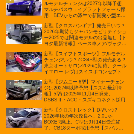
ルモデルチェンジは2027年以降予想、
マルチパスウェイプラットフォーム採
用、BEVからの派生で新開発小型エン
ジン搭載のHEV/PHEV、ギガキャスト
新型【クロスバンギア】発売日いつ？
の採用は無しか【トヨタ最新情報】60
2026年期待もジャパンモビリティショ
周年記念車発売
ー2025では関連モデルの出品無し【ト
ヨタ最新情報】ベース車ノア/ヴォクシ
ーの台湾生産開始に注目、「ギア」の
新型【スイフトスポーツ】フルモデル
ほか「コア」と「ツール」、デリカ
チェンジいつ？ZC34S型の発売ある？
D:5対抗のクロスオーバーSUVミニバ
東京オートサロン2026に期待、クール
ン
イエロー レヴはスイスポコンセプト
か？ハイブリッド化/重量増/価格アッ
新型【ジムニー 6型】マイナーチェン
プが争点【スズキ最新情報】特別仕様
ジは2027年以降予想【スズキ最新情
車「ZC33S Final Edition」終了
報】5型は2025年11月4日発売、
DSBSⅡ・ACC・スズキコネクト採用
新型【クロストレック】D型いつ?
2026年秋の年次改良へ、2.0L e-
BOXER廃止、C型は9月14日受注終
了、CB18ターボ採用予想【スバル最
新情報】