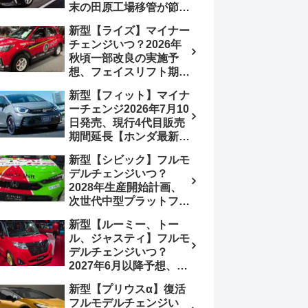
末の田原工場移管が節目
か、ハンマーヘッド採用
新型【ライズ】マイナー
のフェイスリフト予想
チェンジいつ？2026年
【トヨタ最新情報】
秋頃一部改良の実施予
2026年6月一部改良済
想、フェイスリフト期
み、消費税込価格559万
待、受注停止まだ？納期
9000円から
新型【フィット】マイナ
2～3ヵ月に短縮【ダイハ
ーチェンジ2026年7月10
ツ最新情報】前回改良は
日発売、現行4代目販売
2024年11月5日、価格
期間延長【ホンダ最新情
180.07～244.2万円、値
報】次期フィット5発表
上げ約8～10万円、法規
新型【シビック】フルモ
いつ？フルモデルチェン
対応、ハイブリッド
デルチェンジいつ？
ジは2029年頃まで遅れ
4WD追加まだ、フルモ
2028年生産開始計画、
る予想
デルチェンジはトヨタが
次世代中型プラットフォ
介入か
ーム採用、2.0L e:HEV
新型【ルーミー、トー
搭載予想【ホンダ最新情
ル、ジャスティ】フルモ
報】Honda S+ Shiftは現
デルチェンジいつ？
行e:HEV RS 消費税込
2027年6月以降予想、ビ
4,659,600円で先行導入
ッグマイナーチェンジも
新型【プリウスα】復活
う無い？【トヨタ最新情
フルモデルチェンジい
報】1.2Lハイブリッド追