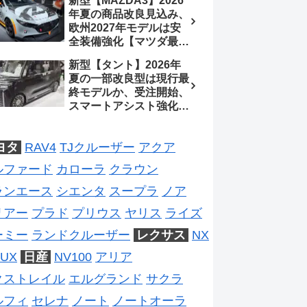
新型【MAZDA3】2026
2026年5月6日マイナー
年夏の商品改良見込み、
チェンジ、価格 NOAH
欧州2027年モデルは安
326万1500円、VOXY
全装備強化【マツダ最新
375万1000円、特別仕様
情報】フルモデルチェン
車 WxBと煌の追加に期
新型【タント】2026年
ジは2028年以降予想
待、S-Zに12.3インチメ
夏の一部改良型は現行最
ーター
終モデルか、受注開始、
スマートアシスト強化と
値上げ想定、2027年頃
フルモデルチェンジ予想
ヨタ
RAV4
TJクルーザー
アクア
【ダイハツ最新情報】
ルファード
カローラ
クラウン
ランエース
シエンタ
スープラ
ノア
リアー
プラド
プリウス
ヤリス
ライズ
ーミー
ランドクルーザー
レクサス
NX
UX
日産
NV100
アリア
クストレイル
エルグランド
サクラ
ルフィ
セレナ
ノート
ノートオーラ