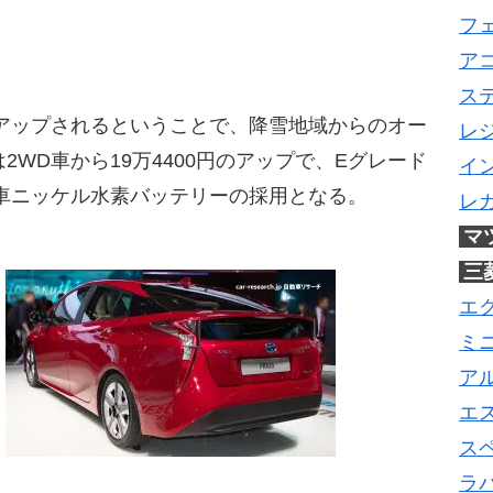
フ
ア
ス
アップされるということで、降雪地域からのオー
レ
WD車から19万4400円のアップで、Eグレード
イ
車ニッケル水素バッテリーの採用となる。
レ
マ
三
エ
ミ
ア
エ
ス
ラ