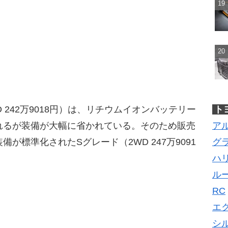
ト
 242万9018円）は、リチウムイオンバッテリー
ア
れるが装備が大幅に省かれている。そのため販売
グ
が標準化されたSグレード（2WD 247万9091
ハ
ル
RC
エ
シ