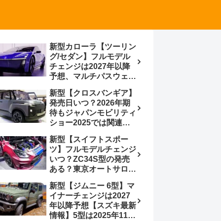
新型カローラ【ツーリン
グ/セダン】フルモデル
チェンジは2027年以降
予想、マルチパスウェイ
プラットフォーム採用、
新型【クロスバンギア】
BEVからの派生で新開発
発売日いつ？2026年期
小型エンジン搭載の
待もジャパンモビリティ
HEV/PHEV、ギガキャ
ショー2025では関連モ
ストの採用は無しか【ト
デルの出品無し【トヨタ
ヨタ最新情報】60周年記
新型【スイフトスポー
最新情報】ベース車ノ
念車発売
ツ】フルモデルチェンジ
ア/ヴォクシーの台湾生
いつ？ZC34S型の発売
産開始に注目、「ギア」
ある？東京オートサロン
のほか「コア」と「ツー
2026に期待、クールイ
ル」、デリカD:5対抗の
新型【ジムニー 6型】マ
エロー レヴはスイスポ
クロスオーバーSUVミニ
イナーチェンジは2027
コンセプトか？ハイブリ
バン
年以降予想【スズキ最新
ッド化/重量増/価格アッ
情報】5型は2025年11月
プが争点【スズキ最新情