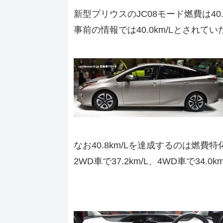
新型プリウスのJC08モード燃費は40
事前の情報では40.0km/Lとされ
なお40.8km/Lを達成するのは燃
2WD車で37.2km/L、4WD車で34.0