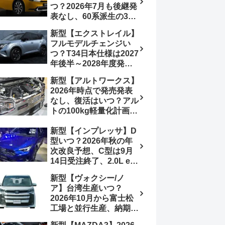
つ？2026年7月も後継発
加は次期型に期待
表なし、60系派生の3列
シートが2027年以降に
新型【エクストレイル】
発売される可能性は【ト
フルモデルチェンジい
ヨタ最新情報デザイン予
つ？T34日本仕様は2027
想画像】スライドドア装
年後半～2028年度発売
備の要望も
予想【日産最新情報】北
新型【アルトワークス】
米ローグe-POWERは
2026年時点で発売発表
2026年後半投入へ
なし、復活はいつ？アル
トの100kg軽量化計画は
継続中、現在80kgに目
新型【インプレッサ】D
処、5MTターボとアルト
型いつ？2026年秋の年
スピリットに期待【スズ
次改良予想、C型は9月
キ最新情報】
14日受注終了、2.0L e-
BOXER廃止、ストロン
新型【ヴォクシー/ノ
グハイブリッド設定無し
ア】台湾生産いつ？
予想【スバル最新情報】
2026年10月から富士松
工場と並行生産、納期短
縮へ【トヨタ最新情報】