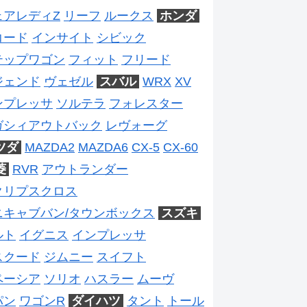
ェアレディZ
リーフ
ルークス
ホンダ
コード
インサイト
シビック
テップワゴン
フィット
フリード
ジェンド
ヴェゼル
スバル
WRX
XV
ンプレッサ
ソルテラ
フォレスター
ガシィアウトバック
レヴォーグ
ツダ
MAZDA2
MAZDA6
CX-5
CX-60
菱
RVR
アウトランダー
クリプスクロス
ニキャブバン/タウンボックス
スズキ
ルト
イグニス
インプレッサ
スクード
ジムニー
スイフト
ペーシア
ソリオ
ハスラー
ムーヴ
パン
ワゴンR
ダイハツ
タント
トール