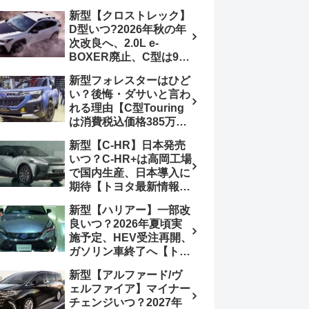
4日発売、DSBSⅡ・
報】特別仕様車
新型【クロストレック】
ACC・スズキコネクト
「ZC33S Final
D型いつ?2026年秋の年
採用
Edition」終了
次改良へ、2.0L e-
BOXER廃止、C型は9月
14日受注終了、CB18タ
新型フォレスターはひど
ーボ採用予想【スバル最
い？後悔・ダサいと言わ
新情報】
れる理由【C型Touring
は消費税込価格385万円
から、S:HEV燃費
新型【C-HR】日本発売
19.1km/L、納期4～5か
いつ？C-HR+は高岡工場
月】ナビUI・冬用タイ
で国内生産、日本導入に
ヤ・ウィルダネス日本発
期待【トヨタ最新情報】
売は？カーオブザイヤー
欧州では2026年3月発
とJNCAP大賞受賞後も
新型【ハリアー】一部改
売、2代目HEV・PHEV
残る注意点
良いつ？2026年夏頃実
は日本未導入
施予定、HEV受注再開、
ガソリン車終了へ【トヨ
タ最新情報】フルモデル
新型【アルファード/ヴ
チェンジ2027年以降予
ェルファイア】マイナー
想
チェンジいつ？2027年