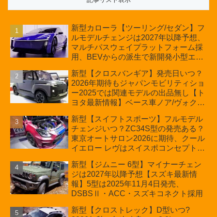
新型カローラ【ツーリング/セダン】フ
ルモデルチェンジは2027年以降予想、
マルチパスウェイプラットフォーム採
用、BEVからの派生で新開発小型エン
ジン搭載のHEV/PHEV、ギガキャスト
新型【クロスバンギア】発売日いつ？
の採用は無しか【トヨタ最新情報】60
2026年期待もジャパンモビリティショ
周年記念車発売
ー2025では関連モデルの出品無し【ト
ヨタ最新情報】ベース車ノア/ヴォクシ
ーの台湾生産開始に注目、「ギア」の
新型【スイフトスポーツ】フルモデル
ほか「コア」と「ツール」、デリカ
チェンジいつ？ZC34S型の発売ある？
D:5対抗のクロスオーバーSUVミニバ
東京オートサロン2026に期待、クール
ン
イエロー レヴはスイスポコンセプト
か？ハイブリッド化/重量増/価格アッ
新型【ジムニー 6型】マイナーチェン
プが争点【スズキ最新情報】特別仕様
ジは2027年以降予想【スズキ最新情
車「ZC33S Final Edition」終了
報】5型は2025年11月4日発売、
DSBSⅡ・ACC・スズキコネクト採用
新型【クロストレック】D型いつ?