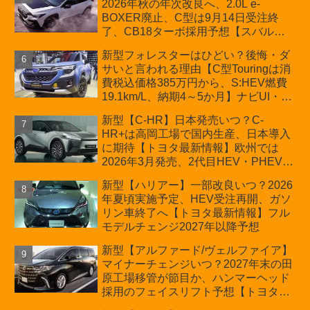
2026年秋の年次改良へ、2.0L e-
BOXER廃止、C型は9月14日受注終
了、CB18ターボ採用予想【スバル最
新情報】
新型フォレスターはひどい？後悔・ダ
サいと言われる理由【C型Touringは消
費税込価格385万円から、S:HEV燃費
19.1km/L、納期4～5か月】ナビUI・冬
用タイヤ・ウィルダネス日本発売は？
新型【C-HR】日本発売いつ？C-
カーオブザイヤーとJNCAP大賞受賞後
HR+は高岡工場で国内生産、日本導入
も残る注意点
に期待【トヨタ最新情報】欧州では
2026年3月発売、2代目HEV・PHEVは
日本未導入
新型【ハリアー】一部改良いつ？2026
年夏頃実施予定、HEV受注再開、ガソ
リン車終了へ【トヨタ最新情報】フル
モデルチェンジ2027年以降予想
新型【アルファード/ヴェルファイア】
マイナーチェンジいつ？2027年末の田
原工場移管が節目か、ハンマーヘッド
採用のフェイスリフト予想【トヨタ最
新情報】2026年6月一部改良済み、消