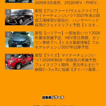
2026年3月発売、2代目HEV・PHEVは
日本未導入
新型【アルファード/ヴェルファイア】
マイナーチェンジいつ？2027年末の田
原工場移管が節目か、ハンマーヘッド
採用のフェイスリフト予想【トヨタ最
新情報】2026年6月一部改良済み、消
新型【ハリアー】一部改良いつ？2026
費税込価格559万9000円から
年夏頃実施予定、HEV受注再開、ガソ
リン車終了へ【トヨタ最新情報】フル
モデルチェンジ2027年以降予想
新型【ライズ】マイナーチェンジい
つ？2026年秋頃一部改良の実施予想、
フェイスリフト期待、受注停止まだ？
納期2～3ヵ月に短縮【ダイハツ最新情
報】前回改良は2024年11月5日、価格
180.07～244.2万円、値上げ約8～10万
円、法規対応、ハイブリッド4WD追加
まだ、フルモデルチェンジはトヨタが
介入か