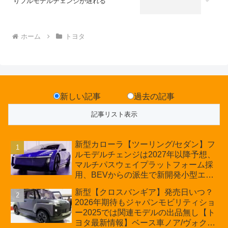
りフルモデルチェンジが遅れる
ホーム
トヨタ
新しい記事
過去の記事
新型カローラ【ツーリング/セダン】フ
ルモデルチェンジは2027年以降予想、
マルチパスウェイプラットフォーム採
用、BEVからの派生で新開発小型エン
ジン搭載のHEV/PHEV、ギガキャスト
新型【クロスバンギア】発売日いつ？
の採用は無しか【トヨタ最新情報】60
2026年期待もジャパンモビリティショ
周年記念車発売
ー2025では関連モデルの出品無し【ト
ヨタ最新情報】ベース車ノア/ヴォクシ