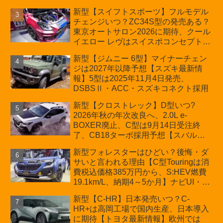
ーの台湾生産開始に注目、「ギア」の
新型【スイフトスポーツ】フルモデル
ほか「コア」と「ツール」、デリカ
チェンジいつ？ZC34S型の発売ある？
D:5対抗のクロスオーバーSUVミニバ
東京オートサロン2026に期待、クール
ン
イエロー レヴはスイスポコンセプト
か？ハイブリッド化/重量増/価格アッ
新型【ジムニー 6型】マイナーチェン
プが争点【スズキ最新情報】特別仕様
ジは2027年以降予想【スズキ最新情
車「ZC33S Final Edition」終了
報】5型は2025年11月4日発売、
DSBSⅡ・ACC・スズキコネクト採用
新型【クロストレック】D型いつ?
2026年秋の年次改良へ、2.0L e-
BOXER廃止、C型は9月14日受注終
了、CB18ターボ採用予想【スバル最
新情報】
新型フォレスターはひどい？後悔・ダ
サいと言われる理由【C型Touringは消
費税込価格385万円から、S:HEV燃費
19.1km/L、納期4～5か月】ナビUI・冬
用タイヤ・ウィルダネス日本発売は？
新型【C-HR】日本発売いつ？C-
カーオブザイヤーとJNCAP大賞受賞後
HR+は高岡工場で国内生産、日本導入
も残る注意点
に期待【トヨタ最新情報】欧州では