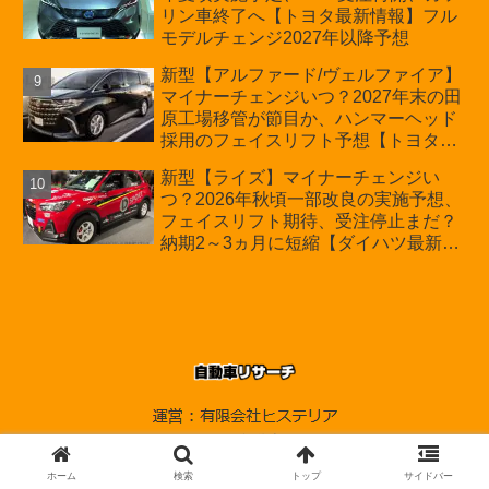
リン車終了へ【トヨタ最新情報】フル
モデルチェンジ2027年以降予想
新型【アルファード/ヴェルファイア】
マイナーチェンジいつ？2027年末の田
原工場移管が節目か、ハンマーヘッド
採用のフェイスリフト予想【トヨタ最
新情報】2026年6月一部改良済み、消
新型【ライズ】マイナーチェンジい
費税込価格559万9000円から
つ？2026年秋頃一部改良の実施予想、
フェイスリフト期待、受注停止まだ？
納期2～3ヵ月に短縮【ダイハツ最新情
報】前回改良は2024年11月5日、価格
180.07～244.2万円、値上げ約8～10万
円、法規対応、ハイブリッド4WD追加
まだ、フルモデルチェンジはトヨタが
介入か
© 2010-2026 自動車リサーチ.
ホーム
検索
トップ
サイドバー