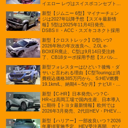
イエロー レヴはスイスポコンセプト
か？ハイブリッド化/重量増/価格アッ
新型【ジムニー 6型】マイナーチェン
プが争点【スズキ最新情報】特別仕様
ジは2027年以降予想【スズキ最新情
車「ZC33S Final Edition」終了
報】5型は2025年11月4日発売、
DSBSⅡ・ACC・スズキコネクト採用
新型【クロストレック】D型いつ?
2026年秋の年次改良へ、2.0L e-
BOXER廃止、C型は9月14日受注終
了、CB18ターボ採用予想【スバル最
新情報】
新型フォレスターはひどい？後悔・ダ
サいと言われる理由【C型Touringは消
費税込価格385万円から、S:HEV燃費
19.1km/L、納期4～5か月】ナビUI・冬
用タイヤ・ウィルダネス日本発売は？
新型【C-HR】日本発売いつ？C-
カーオブザイヤーとJNCAP大賞受賞後
HR+は高岡工場で国内生産、日本導入
も残る注意点
に期待【トヨタ最新情報】欧州では
2026年3月発売、2代目HEV・PHEVは
日本未導入
新型【ハリアー】一部改良いつ？2026
年夏頃実施予定、HEV受注再開、ガソ