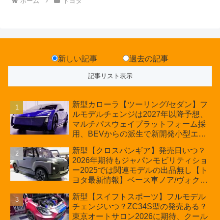
ホーム
トヨタ
新しい記事
過去の記事
新型カローラ【ツーリング/セダン】フ
ルモデルチェンジは2027年以降予想、
マルチパスウェイプラットフォーム採
用、BEVからの派生で新開発小型エン
ジン搭載のHEV/PHEV、ギガキャスト
新型【クロスバンギア】発売日いつ？
の採用は無しか【トヨタ最新情報】60
2026年期待もジャパンモビリティショ
周年記念車発売
ー2025では関連モデルの出品無し【ト
ヨタ最新情報】ベース車ノア/ヴォクシ
ーの台湾生産開始に注目、「ギア」の
新型【スイフトスポーツ】フルモデル
ほか「コア」と「ツール」、デリカ
チェンジいつ？ZC34S型の発売ある？
D:5対抗のクロスオーバーSUVミニバ
東京オートサロン2026に期待、クール
ン