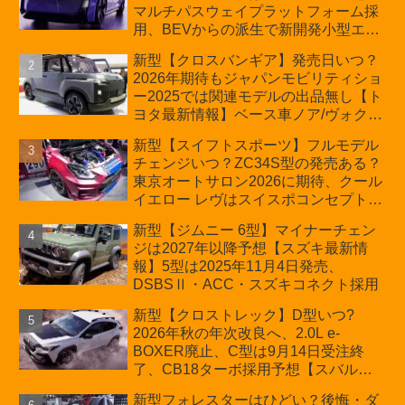
マルチパスウェイプラットフォーム採
用、BEVからの派生で新開発小型エン
ジン搭載のHEV/PHEV、ギガキャスト
新型【クロスバンギア】発売日いつ？
の採用は無しか【トヨタ最新情報】60
2026年期待もジャパンモビリティショ
周年記念車発売
ー2025では関連モデルの出品無し【ト
ヨタ最新情報】ベース車ノア/ヴォクシ
ーの台湾生産開始に注目、「ギア」の
新型【スイフトスポーツ】フルモデル
ほか「コア」と「ツール」、デリカ
チェンジいつ？ZC34S型の発売ある？
D:5対抗のクロスオーバーSUVミニバ
東京オートサロン2026に期待、クール
ン
イエロー レヴはスイスポコンセプト
か？ハイブリッド化/重量増/価格アッ
新型【ジムニー 6型】マイナーチェン
プが争点【スズキ最新情報】特別仕様
ジは2027年以降予想【スズキ最新情
車「ZC33S Final Edition」終了
報】5型は2025年11月4日発売、
DSBSⅡ・ACC・スズキコネクト採用
新型【クロストレック】D型いつ?
2026年秋の年次改良へ、2.0L e-
BOXER廃止、C型は9月14日受注終
了、CB18ターボ採用予想【スバル最
新情報】
新型フォレスターはひどい？後悔・ダ