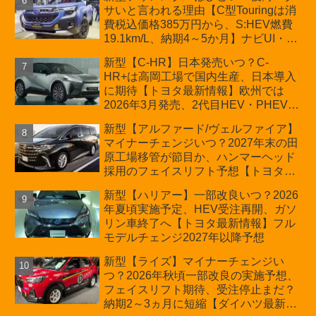
サいと言われる理由【C型Touringは消
費税込価格385万円から、S:HEV燃費
19.1km/L、納期4～5か月】ナビUI・冬
用タイヤ・ウィルダネス日本発売は？
新型【C-HR】日本発売いつ？C-
カーオブザイヤーとJNCAP大賞受賞後
HR+は高岡工場で国内生産、日本導入
も残る注意点
に期待【トヨタ最新情報】欧州では
2026年3月発売、2代目HEV・PHEVは
日本未導入
新型【アルファード/ヴェルファイア】
マイナーチェンジいつ？2027年末の田
原工場移管が節目か、ハンマーヘッド
採用のフェイスリフト予想【トヨタ最
新情報】2026年6月一部改良済み、消
新型【ハリアー】一部改良いつ？2026
費税込価格559万9000円から
年夏頃実施予定、HEV受注再開、ガソ
リン車終了へ【トヨタ最新情報】フル
モデルチェンジ2027年以降予想
新型【ライズ】マイナーチェンジい
つ？2026年秋頃一部改良の実施予想、
フェイスリフト期待、受注停止まだ？
納期2～3ヵ月に短縮【ダイハツ最新情