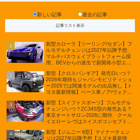
新しい記事
過去の記事
新型カローラ【ツーリング/セダン】フ
ルモデルチェンジは2027年以降予想、
マルチパスウェイプラットフォーム採
用、BEVからの派生で新開発小型エン
ジン搭載のHEV/PHEV、ギガキャスト
新型【クロスバンギア】発売日いつ？
の採用は無しか【トヨタ最新情報】60
2026年期待もジャパンモビリティショ
周年記念車発売
ー2025では関連モデルの出品無し【ト
ヨタ最新情報】ベース車ノア/ヴォクシ
ーの台湾生産開始に注目、「ギア」の
新型【スイフトスポーツ】フルモデル
ほか「コア」と「ツール」、デリカ
チェンジいつ？ZC34S型の発売ある？
D:5対抗のクロスオーバーSUVミニバ
東京オートサロン2026に期待、クール
ン
イエロー レヴはスイスポコンセプト
か？ハイブリッド化/重量増/価格アッ
新型【ジムニー 6型】マイナーチェン
プが争点【スズキ最新情報】特別仕様
ジは2027年以降予想【スズキ最新情