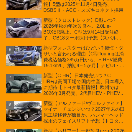
車「ZC33S Final Edition」終了
報】5型は2025年11月4日発売、
DSBSⅡ・ACC・スズキコネクト採用
新型【クロストレック】D型いつ?
2026年秋の年次改良へ、2.0L e-
BOXER廃止、C型は9月14日受注終
了、CB18ターボ採用予想【スバル最
新情報】
新型フォレスターはひどい？後悔・ダ
サいと言われる理由【C型Touringは消
費税込価格385万円から、S:HEV燃費
19.1km/L、納期4～5か月】ナビUI・冬
用タイヤ・ウィルダネス日本発売は？
新型【C-HR】日本発売いつ？C-
カーオブザイヤーとJNCAP大賞受賞後
HR+は高岡工場で国内生産、日本導入
も残る注意点
に期待【トヨタ最新情報】欧州では
2026年3月発売、2代目HEV・PHEVは
日本未導入
新型【アルファード/ヴェルファイア】
マイナーチェンジいつ？2027年末の田
原工場移管が節目か、ハンマーヘッド
採用のフェイスリフト予想【トヨタ最
新情報】2026年6月一部改良済み、消
新型【ハリアー】一部改良いつ？2026