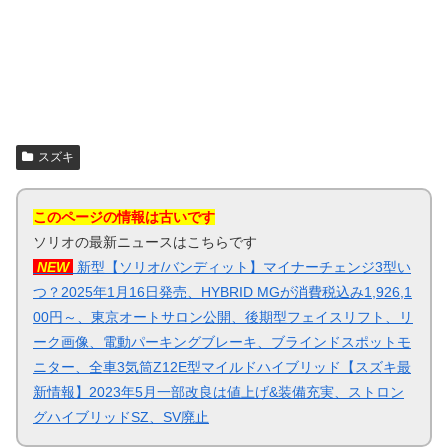
スズキ
このページの情報は古いです
ソリオの最新ニュースはこちらです
NEW
新型【ソリオ/バンディット】マイナーチェンジ3型い
つ？2025年1月16日発売、HYBRID MGが消費税込み1,926,1
00円～、東京オートサロン公開、後期型フェイスリフト、リ
ーク画像、電動パーキングブレーキ、ブラインドスポットモ
ニター、全車3気筒Z12E型マイルドハイブリッド【スズキ最
新情報】2023年5月一部改良は値上げ&装備充実、ストロン
グハイブリッドSZ、SV廃止