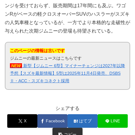
ンジを受けておらず、販売期間は17年間にも及ぶ。ワゴ
ンRがベースの軽クロスオーバーSUVのハスラーがスズキ
の人気車種となっているが、一方でより本格的な走破性が
与えられた次期ジムニーの登場も待望されている。
このページの情報は古いです
ジムニーの最新ニュースはこちらです
NEW
新型【ジムニー 6型】マイナーチェンジは2027年以降
予想【スズキ最新情報】5型は2025年11月4日発売、DSBS
Ⅱ・ACC・スズキコネクト採用
シェアする
X
Facebook
はてブ
LINE
コピー