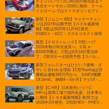
チェンジいつ？ZC34S型の発売ある？
D:5対抗のクロスオーバーSUVミニバ
東京オートサロン2026に期待、クール
ン
イエロー レヴはスイスポコンセプト
か？ハイブリッド化/重量増/価格アッ
新型【ジムニー 6型】マイナーチェン
プが争点【スズキ最新情報】特別仕様
ジは2027年以降予想【スズキ最新情
車「ZC33S Final Edition」終了
報】5型は2025年11月4日発売、
DSBSⅡ・ACC・スズキコネクト採用
新型【クロストレック】D型いつ?
2026年秋の年次改良へ、2.0L e-
BOXER廃止、C型は9月14日受注終
了、CB18ターボ採用予想【スバル最
新情報】
新型フォレスターはひどい？後悔・ダ
サいと言われる理由【C型Touringは消
費税込価格385万円から、S:HEV燃費
19.1km/L、納期4～5か月】ナビUI・冬
用タイヤ・ウィルダネス日本発売は？
新型【C-HR】日本発売いつ？C-
カーオブザイヤーとJNCAP大賞受賞後
HR+は高岡工場で国内生産、日本導入
も残る注意点
に期待【トヨタ最新情報】欧州では
2026年3月発売、2代目HEV・PHEVは
日本未導入