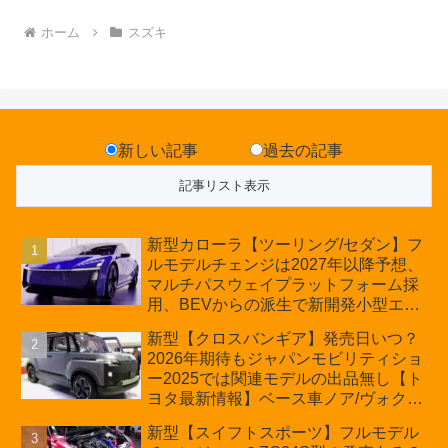
ホーム
スズキ
新しい記事
過去の記事
新型カローラ【ツーリング/セダン】フ
ルモデルチェンジは2027年以降予想、
マルチパスウェイプラットフォーム採
用、BEVからの派生で新開発小型エン
ジン搭載のHEV/PHEV、ギガキャスト
新型【クロスバンギア】発売日いつ？
の採用は無しか【トヨタ最新情報】60
2026年期待もジャパンモビリティショ
周年記念車発売
ー2025では関連モデルの出品無し【ト
ヨタ最新情報】ベース車ノア/ヴォクシ
ーの台湾生産開始に注目、「ギア」の
新型【スイフトスポーツ】フルモデル
ほか「コア」と「ツール」、デリカ