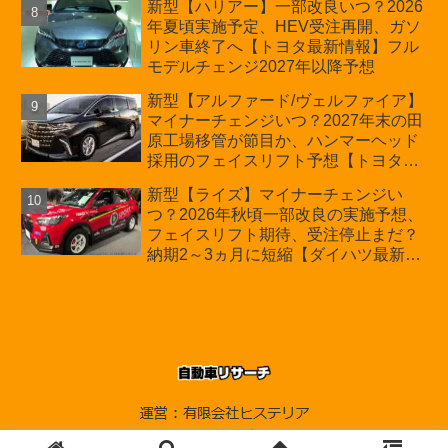
新型【ハリアー】一部改良いつ？2026
年夏頃実施予定、HEV受注再開、ガソ
リン車終了へ【トヨタ最新情報】フル
モデルチェンジ2027年以降予想
新型【アルファード/ヴェルファイア】
マイナーチェンジいつ？2027年末の田
原工場移管が節目か、ハンマーヘッド
採用のフェイスリフト予想【トヨタ最
新情報】2026年6月一部改良済み、消
新型【ライズ】マイナーチェンジい
費税込価格559万9000円から
つ？2026年秋頃一部改良の実施予想、
フェイスリフト期待、受注停止まだ？
納期2～3ヵ月に短縮【ダイハツ最新情
報】前回改良は2024年11月5日、価格
180.07～244.2万円、値上げ約8～10万
円、法規対応、ハイブリッド4WD追加
まだ、フルモデルチェンジはトヨタが
介入か
© 2010-2026 自動車リサーチ.