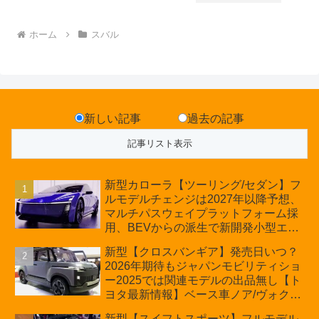
ホーム
スバル
新しい記事
過去の記事
新型カローラ【ツーリング/セダン】フ
ルモデルチェンジは2027年以降予想、
マルチパスウェイプラットフォーム採
用、BEVからの派生で新開発小型エン
ジン搭載のHEV/PHEV、ギガキャスト
新型【クロスバンギア】発売日いつ？
の採用は無しか【トヨタ最新情報】60
2026年期待もジャパンモビリティショ
周年記念車発売
ー2025では関連モデルの出品無し【ト
ヨタ最新情報】ベース車ノア/ヴォクシ
ーの台湾生産開始に注目、「ギア」の
新型【スイフトスポーツ】フルモデル