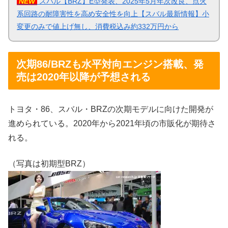
NEW
スバル【BRZ】E型発表、2025年5月年次改良、点火
系回路の耐障害性を高め安全性を向上【スバル最新情報】小
変更のみで値上げ無し、消費税込み約332万円から
次期86/BRZも水平対向エンジン搭載、発
売は2020年以降が予想される
トヨタ・86、スバル・BRZの次期モデルに向けた開発が
進められている。2020年から2021年頃の市販化が期待さ
れる。
（写真は初期型BRZ）