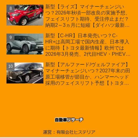
新型【ライズ】マイナーチェンジい
つ？2026年秋頃一部改良の実施予想、
フェイスリフト期待、受注停止まだ？
納期2～3ヵ月に短縮【ダイハツ最新情
報】前回改良は2024年11月5日、価格
新型【C-HR】日本発売いつ？C-
180.07～244.2万円、値上げ約8～10万
HR+は高岡工場で国内生産、日本導入
円、法規対応、ハイブリッド4WD追加
に期待【トヨタ最新情報】欧州では
まだ、フルモデルチェンジはトヨタが
2026年3月発売、2代目HEV・PHEVは
介入か
日本未導入
新型【アルファード/ヴェルファイア】
マイナーチェンジいつ？2027年末の田
原工場移管が節目か、ハンマーヘッド
採用のフェイスリフト予想【トヨタ最
新情報】2026年6月一部改良済み、消
費税込価格559万9000円から