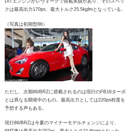
DITエンジンがレヴォーグで搭載実績があり、そのスペッ
クは最高出力170ps、最大トルク25.5kgfmとなっている。
（写真は初期型86）
ただし、次期86/BRZに搭載されるのは現行のFB16ターボ
とは異なる開発中のもの。最高出力としては220ps程度を
予想する声もある。
現行86/BRZは今夏のマイナーモデルチェンジにより、
6MT車は最高出力207ps、最大トルク21.6kgmとなった。