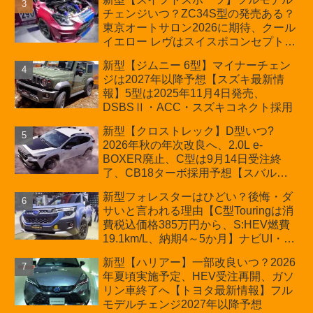
ほか「コア」と「ツール」、デリカ
チェンジいつ？ZC34S型の発売ある？
D:5対抗のクロスオーバーSUVミニバ
東京オートサロン2026に期待、クール
ン
イエロー レヴはスイスポコンセプト
か？ハイブリッド化/重量増/価格アッ
新型【ジムニー 6型】マイナーチェン
プが争点【スズキ最新情報】特別仕様
ジは2027年以降予想【スズキ最新情
車「ZC33S Final Edition」終了
報】5型は2025年11月4日発売、
DSBSⅡ・ACC・スズキコネクト採用
新型【クロストレック】D型いつ?
2026年秋の年次改良へ、2.0L e-
BOXER廃止、C型は9月14日受注終
了、CB18ターボ採用予想【スバル最
新情報】
新型フォレスターはひどい？後悔・ダ
サいと言われる理由【C型Touringは消
費税込価格385万円から、S:HEV燃費
19.1km/L、納期4～5か月】ナビUI・冬
用タイヤ・ウィルダネス日本発売は？
新型【ハリアー】一部改良いつ？2026
カーオブザイヤーとJNCAP大賞受賞後
年夏頃実施予定、HEV受注再開、ガソ
も残る注意点
リン車終了へ【トヨタ最新情報】フル
モデルチェンジ2027年以降予想