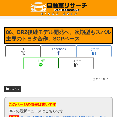
86、BRZ後継モデル開発へ、次期型もスバル
主導のトヨタ合作、SGPベース
X
Facebook
はてブ
LINE
コピー
2016.08.16
スバル
このページの情報は古いです
BRZの最新ニュースはこちらです