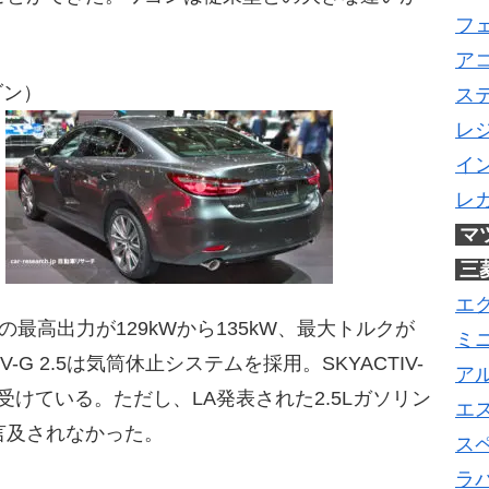
フ
ア
ダン）
ス
レ
イ
レ
マ
三
エ
.2の最高出力が129kWから135kW、最大トルクが
ミ
IV-G 2.5は気筒休止システムを採用。SKYACTIV-
ア
を受けている。ただし、LA発表された2.5Lガソリン
エ
言及されなかった。
ス
ラ