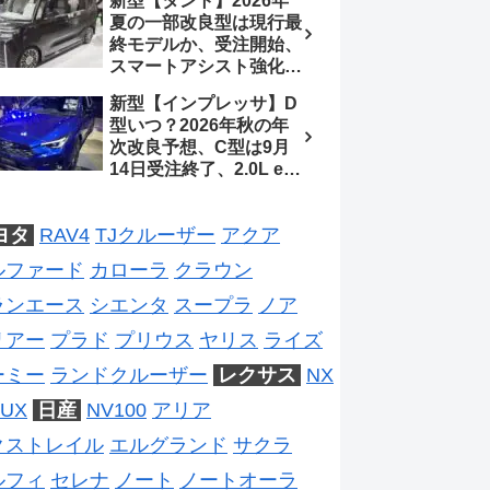
新型【タント】2026年
2026年5月6日マイナー
夏の一部改良型は現行最
チェンジ、価格 NOAH
終モデルか、受注開始、
326万1500円、VOXY
スマートアシスト強化と
375万1000円、特別仕様
値上げ想定、2027年頃
車 WxBと煌の追加に期
新型【インプレッサ】D
フルモデルチェンジ予想
待、S-Zに12.3インチメ
型いつ？2026年秋の年
【ダイハツ最新情報】
ーター
次改良予想、C型は9月
14日受注終了、2.0L e-
BOXER廃止、ストロン
グハイブリッド設定無し
ヨタ
RAV4
TJクルーザー
アクア
予想【スバル最新情報】
ルファード
カローラ
クラウン
ランエース
シエンタ
スープラ
ノア
リアー
プラド
プリウス
ヤリス
ライズ
ーミー
ランドクルーザー
レクサス
NX
UX
日産
NV100
アリア
クストレイル
エルグランド
サクラ
ルフィ
セレナ
ノート
ノートオーラ