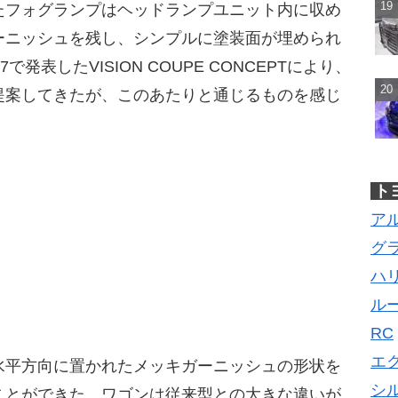
たフォグランプはヘッドランプユニット内に収め
ーニッシュを残し、シンプルに塗装面が埋められ
発表したVISION COUPE CONCEPTにより、
提案してきたが、このあたりと通じるものを感じ
ト
ア
グ
ハ
ル
RC
エ
水平方向に置かれたメッキガーニッシュの形状を
シ
ことができた。ワゴンは従来型との大きな違いが