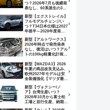
つ？2026年7月も後継発
行e:HEV RS 消費税込
表なし、60系派生の3列
4,659,600円で先行導入
シートが2027年以降に
新型【エクストレイル】
発売される可能性は【ト
フルモデルチェンジい
ヨタ最新情報デザイン予
つ？T34日本仕様は2027
想画像】スライドドア装
年後半～2028年度発売
備の要望も
予想【日産最新情報】北
新型【アルトワークス】
米ローグe-POWERは
2026年時点で発売発表
2026年後半投入へ
なし、復活はいつ？アル
トの100kg軽量化計画は
継続中、現在80kgに目
新型【MAZDA3】2026
処、5MTターボとアルト
年夏の商品改良見込み、
スピリットに期待【スズ
欧州2027年モデルは安
キ最新情報】
全装備強化【マツダ最新
情報】フルモデルチェン
新型【ヴォクシー/ノ
ジは2028年以降予想
ア】台湾生産いつ？
2026年10月から富士松
工場と並行生産、納期短
縮へ【トヨタ最新情報】