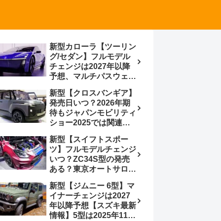
新型カローラ【ツーリン
グ/セダン】フルモデル
チェンジは2027年以降
予想、マルチパスウェイ
プラットフォーム採用、
新型【クロスバンギア】
BEVからの派生で新開発
発売日いつ？2026年期
小型エンジン搭載の
待もジャパンモビリティ
HEV/PHEV、ギガキャ
ショー2025では関連モ
ストの採用は無しか【ト
デルの出品無し【トヨタ
ヨタ最新情報】60周年記
新型【スイフトスポー
最新情報】ベース車ノ
念車発売
ツ】フルモデルチェンジ
ア/ヴォクシーの台湾生
いつ？ZC34S型の発売
産開始に注目、「ギア」
ある？東京オートサロン
のほか「コア」と「ツー
2026に期待、クールイ
ル」、デリカD:5対抗の
新型【ジムニー 6型】マ
エロー レヴはスイスポ
クロスオーバーSUVミニ
イナーチェンジは2027
コンセプトか？ハイブリ
バン
年以降予想【スズキ最新
ッド化/重量増/価格アッ
情報】5型は2025年11月
プが争点【スズキ最新情