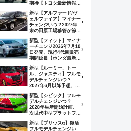
期待【トヨタ最新情報】
180.07～244.2万円、値
欧州では2026年3月発
上げ約8～10万円、法規
新型【アルファード/ヴ
売、2代目HEV・PHEV
対応、ハイブリッド
ェルファイア】マイナー
は日本未導入
4WD追加まだ、フルモ
チェンジいつ？2027年
デルチェンジはトヨタが
末の田原工場移管が節目
介入か
か、ハンマーヘッド採用
新型【フィット】マイナ
のフェイスリフト予想
ーチェンジ2026年7月10
【トヨタ最新情報】
日発売、現行4代目販売
2026年6月一部改良済
期間延長【ホンダ最新情
み、消費税込価格559万
報】次期フィット5発表
9000円から
新型【ルーミー、トー
いつ？フルモデルチェン
ル、ジャスティ】フルモ
ジは2029年頃まで遅れ
デルチェンジいつ？
る予想
2027年6月以降予想、ビ
ッグマイナーチェンジも
新型【シビック】フルモ
う無い？【トヨタ最新情
デルチェンジいつ？
報】1.2Lハイブリッド追
2028年生産開始計画、
加は次期型に期待
次世代中型プラットフォ
ーム採用、2.0L e:HEV
新型【プリウスα】復活
搭載予想【ホンダ最新情
フルモデルチェンジい
報】Honda S+ Shiftは現