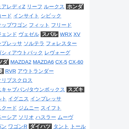
ェアレディZ
リーフ
ルークス
ホンダ
コード
インサイト
シビック
テップワゴン
フィット
フリード
ジェンド
ヴェゼル
スバル
WRX
XV
ンプレッサ
ソルテラ
フォレスター
ガシィアウトバック
レヴォーグ
ツダ
MAZDA2
MAZDA6
CX-5
CX-60
菱
RVR
アウトランダー
クリプスクロス
ニキャブバン/タウンボックス
スズキ
ルト
イグニス
インプレッサ
スクード
ジムニー
スイフト
ペーシア
ソリオ
ハスラー
ムーヴ
パン
ワゴンR
ダイハツ
タント
トール