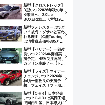
4日発売、DSBSⅡ・
報】特別仕様車
新型【クロストレック】
ACC・スズキコネクト
「ZC33S Final
D型いつ?2026年秋の年
採用
Edition」終了
次改良へ、2.0L e-
BOXER廃止、C型は9月
14日受注終了、CB18タ
新型フォレスターはひど
ーボ採用予想【スバル最
い？後悔・ダサいと言わ
新情報】
れる理由【C型Touring
は消費税込価格385万円
から、S:HEV燃費
新型【ハリアー】一部改
19.1km/L、納期4～5か
良いつ？2026年夏頃実
月】ナビUI・冬用タイ
施予定、HEV受注再開、
ヤ・ウィルダネス日本発
ガソリン車終了へ【トヨ
売は？カーオブザイヤー
タ最新情報】フルモデル
とJNCAP大賞受賞後も
新型【ライズ】マイナー
チェンジ2027年以降予
残る注意点
チェンジいつ？2026年
想
秋頃一部改良の実施予
想、フェイスリフト期
待、受注停止まだ？納期
新型【C-HR】日本発売
2～3ヵ月に短縮【ダイハ
いつ？C-HR+は高岡工場
ツ最新情報】前回改良は
で国内生産、日本導入に
2024年11月5日、価格