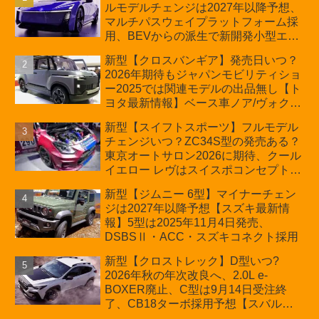
ルモデルチェンジは2027年以降予想、
マルチパスウェイプラットフォーム採
用、BEVからの派生で新開発小型エン
ジン搭載のHEV/PHEV、ギガキャスト
新型【クロスバンギア】発売日いつ？
の採用は無しか【トヨタ最新情報】60
2026年期待もジャパンモビリティショ
周年記念車発売
ー2025では関連モデルの出品無し【ト
ヨタ最新情報】ベース車ノア/ヴォクシ
ーの台湾生産開始に注目、「ギア」の
新型【スイフトスポーツ】フルモデル
ほか「コア」と「ツール」、デリカ
チェンジいつ？ZC34S型の発売ある？
D:5対抗のクロスオーバーSUVミニバ
東京オートサロン2026に期待、クール
ン
イエロー レヴはスイスポコンセプト
か？ハイブリッド化/重量増/価格アッ
新型【ジムニー 6型】マイナーチェン
プが争点【スズキ最新情報】特別仕様
ジは2027年以降予想【スズキ最新情
車「ZC33S Final Edition」終了
報】5型は2025年11月4日発売、
DSBSⅡ・ACC・スズキコネクト採用
新型【クロストレック】D型いつ?
2026年秋の年次改良へ、2.0L e-
BOXER廃止、C型は9月14日受注終
了、CB18ターボ採用予想【スバル最
新情報】