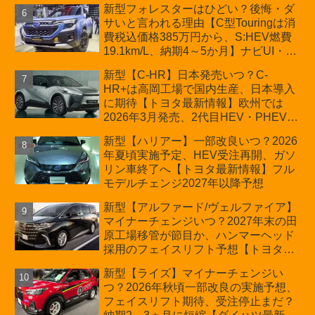
新型フォレスターはひどい？後悔・ダ
サいと言われる理由【C型Touringは消
費税込価格385万円から、S:HEV燃費
19.1km/L、納期4～5か月】ナビUI・冬
用タイヤ・ウィルダネス日本発売は？
新型【C-HR】日本発売いつ？C-
カーオブザイヤーとJNCAP大賞受賞後
HR+は高岡工場で国内生産、日本導入
も残る注意点
に期待【トヨタ最新情報】欧州では
2026年3月発売、2代目HEV・PHEVは
日本未導入
新型【ハリアー】一部改良いつ？2026
年夏頃実施予定、HEV受注再開、ガソ
リン車終了へ【トヨタ最新情報】フル
モデルチェンジ2027年以降予想
新型【アルファード/ヴェルファイア】
マイナーチェンジいつ？2027年末の田
原工場移管が節目か、ハンマーヘッド
採用のフェイスリフト予想【トヨタ最
新情報】2026年6月一部改良済み、消
新型【ライズ】マイナーチェンジい
費税込価格559万9000円から
つ？2026年秋頃一部改良の実施予想、
フェイスリフト期待、受注停止まだ？