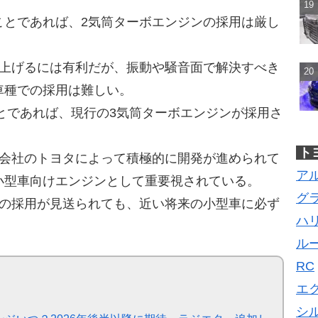
ことであれば、2気筒ターボエンジンの採用は厳し
を上げるには有利だが、振動や騒音面で解決すべき
車種での採用は難しい。
ことであれば、現行の3気筒ターボエンジンが採用さ
ト
親会社のトヨタによって積極的に開発が進められて
ア
小型車向けエンジンとして重要視されている。
グ
での採用が見送られても、近い将来の小型車に必ず
ハ
ル
RC
エ
シ