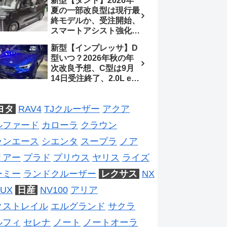
新型【タント】2026年
ジは2028年以降予想
待、S-Zに12.3インチメ
夏の一部改良型は現行最
ーター
終モデルか、受注開始、
スマートアシスト強化と
値上げ想定、2027年頃
新型【インプレッサ】D
フルモデルチェンジ予想
型いつ？2026年秋の年
【ダイハツ最新情報】
次改良予想、C型は9月
14日受注終了、2.0L e-
BOXER廃止、ストロン
グハイブリッド設定無し
ヨタ
RAV4
TJクルーザー
アクア
予想【スバル最新情報】
ルファード
カローラ
クラウン
ランエース
シエンタ
スープラ
ノア
リアー
プラド
プリウス
ヤリス
ライズ
ーミー
ランドクルーザー
レクサス
NX
UX
日産
NV100
アリア
クストレイル
エルグランド
サクラ
ルフィ
セレナ
ノート
ノートオーラ