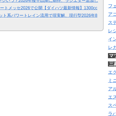
ジいつ？2026年後半以降に期待、ラジエター追加し
フ
ートメッセ2026で公開【ダイハツ最新情報】1300cc
ア
ット系パワートレイン流用で現実解、現行型2026年8
ス
レ
イ
レ
マ
三
エ
ミ
ア
エ
ス
ラ