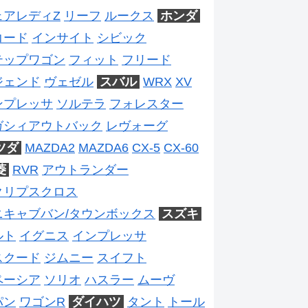
ェアレディZ
リーフ
ルークス
ホンダ
コード
インサイト
シビック
テップワゴン
フィット
フリード
ジェンド
ヴェゼル
スバル
WRX
XV
ンプレッサ
ソルテラ
フォレスター
ガシィアウトバック
レヴォーグ
ツダ
MAZDA2
MAZDA6
CX-5
CX-60
菱
RVR
アウトランダー
クリプスクロス
ニキャブバン/タウンボックス
スズキ
ルト
イグニス
インプレッサ
スクード
ジムニー
スイフト
ペーシア
ソリオ
ハスラー
ムーヴ
パン
ワゴンR
ダイハツ
タント
トール