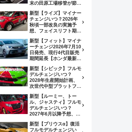
末の田原工場移管が節目
か、ハンマーヘッド採用
新型【ライズ】マイナー
のフェイスリフト予想
チェンジいつ？2026年
【トヨタ最新情報】
秋頃一部改良の実施予
2026年6月一部改良済
想、フェイスリフト期
み、消費税込価格559万
待、受注停止まだ？納期
9000円から
新型【フィット】マイナ
2～3ヵ月に短縮【ダイハ
ーチェンジ2026年7月10
ツ最新情報】前回改良は
日発売、現行4代目販売
2024年11月5日、価格
期間延長【ホンダ最新情
180.07～244.2万円、値
報】次期フィット5発表
上げ約8～10万円、法規
新型【シビック】フルモ
いつ？フルモデルチェン
対応、ハイブリッド
デルチェンジいつ？
ジは2029年頃まで遅れ
4WD追加まだ、フルモ
2028年生産開始計画、
る予想
デルチェンジはトヨタが
次世代中型プラットフォ
介入か
ーム採用、2.0L e:HEV
新型【ルーミー、トー
搭載予想【ホンダ最新情
ル、ジャスティ】フルモ
報】Honda S+ Shiftは現
デルチェンジいつ？
行e:HEV RS 消費税込
2027年6月以降予想、ビ
4,659,600円で先行導入
ッグマイナーチェンジも
新型【プリウスα】復活
う無い？【トヨタ最新情
フルモデルチェンジい
報】1.2Lハイブリッド追