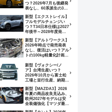
つ？2026年7月も後継発
加は次期型に期待
表なし、60系派生の3列
シートが2027年以降に
新型【エクストレイル】
発売される可能性は【ト
フルモデルチェンジい
ヨタ最新情報デザイン予
つ？T34日本仕様は2027
想画像】スライドドア装
年後半～2028年度発売
備の要望も
予想【日産最新情報】北
新型【アルトワークス】
米ローグe-POWERは
2026年時点で発売発表
2026年後半投入へ
なし、復活はいつ？アル
トの100kg軽量化計画は
継続中、現在80kgに目
新型【ヴォクシー/ノ
処、5MTターボとアルト
ア】台湾生産いつ？
スピリットに期待【スズ
2026年10月から富士松
キ最新情報】
工場と並行生産、納期短
縮へ【トヨタ最新情報】
新型【MAZDA3】2026
2026年5月6日マイナー
年夏の商品改良見込み、
チェンジ、価格 NOAH
欧州2027年モデルは安
326万1500円、VOXY
全装備強化【マツダ最新
375万1000円、特別仕様
情報】フルモデルチェン
車 WxBと煌の追加に期