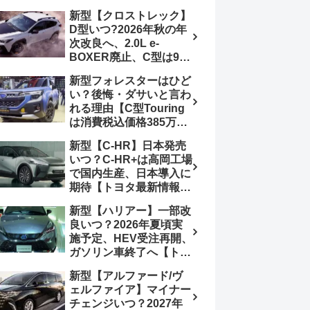
4日発売、DSBSⅡ・
報】特別仕様車
新型【クロストレック】
ACC・スズキコネクト
「ZC33S Final
D型いつ?2026年秋の年
採用
Edition」終了
次改良へ、2.0L e-
BOXER廃止、C型は9月
14日受注終了、CB18タ
新型フォレスターはひど
ーボ採用予想【スバル最
い？後悔・ダサいと言わ
新情報】
れる理由【C型Touring
は消費税込価格385万円
から、S:HEV燃費
新型【C-HR】日本発売
19.1km/L、納期4～5か
いつ？C-HR+は高岡工場
月】ナビUI・冬用タイ
で国内生産、日本導入に
ヤ・ウィルダネス日本発
期待【トヨタ最新情報】
売は？カーオブザイヤー
欧州では2026年3月発
とJNCAP大賞受賞後も
新型【ハリアー】一部改
売、2代目HEV・PHEV
残る注意点
良いつ？2026年夏頃実
は日本未導入
施予定、HEV受注再開、
ガソリン車終了へ【トヨ
タ最新情報】フルモデル
新型【アルファード/ヴ
チェンジ2027年以降予
ェルファイア】マイナー
想
チェンジいつ？2027年