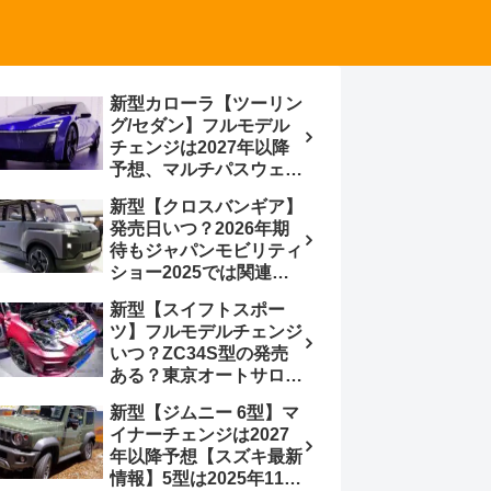
新型カローラ【ツーリン
グ/セダン】フルモデル
チェンジは2027年以降
予想、マルチパスウェイ
プラットフォーム採用、
新型【クロスバンギア】
BEVからの派生で新開発
発売日いつ？2026年期
小型エンジン搭載の
待もジャパンモビリティ
HEV/PHEV、ギガキャ
ショー2025では関連モ
ストの採用は無しか【ト
デルの出品無し【トヨタ
ヨタ最新情報】60周年記
新型【スイフトスポー
最新情報】ベース車ノ
念車発売
ツ】フルモデルチェンジ
ア/ヴォクシーの台湾生
いつ？ZC34S型の発売
産開始に注目、「ギア」
ある？東京オートサロン
のほか「コア」と「ツー
2026に期待、クールイ
ル」、デリカD:5対抗の
新型【ジムニー 6型】マ
エロー レヴはスイスポ
クロスオーバーSUVミニ
イナーチェンジは2027
コンセプトか？ハイブリ
バン
年以降予想【スズキ最新
ッド化/重量増/価格アッ
情報】5型は2025年11月
プが争点【スズキ最新情