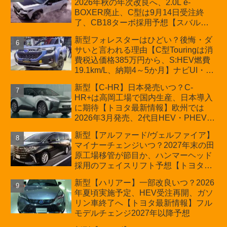
2026年秋の年次改良へ、2.0L e-
BOXER廃止、C型は9月14日受注終
了、CB18ターボ採用予想【スバル最
新情報】
新型フォレスターはひどい？後悔・ダ
サいと言われる理由【C型Touringは消
費税込価格385万円から、S:HEV燃費
19.1km/L、納期4～5か月】ナビUI・冬
用タイヤ・ウィルダネス日本発売は？
新型【C-HR】日本発売いつ？C-
カーオブザイヤーとJNCAP大賞受賞後
HR+は高岡工場で国内生産、日本導入
も残る注意点
に期待【トヨタ最新情報】欧州では
2026年3月発売、2代目HEV・PHEVは
日本未導入
新型【アルファード/ヴェルファイア】
マイナーチェンジいつ？2027年末の田
原工場移管が節目か、ハンマーヘッド
採用のフェイスリフト予想【トヨタ最
新情報】2026年6月一部改良済み、消
新型【ハリアー】一部改良いつ？2026
費税込価格559万9000円から
年夏頃実施予定、HEV受注再開、ガソ
リン車終了へ【トヨタ最新情報】フル
モデルチェンジ2027年以降予想