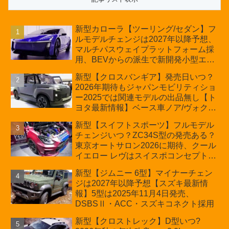
新型カローラ【ツーリング/セダン】フ
ルモデルチェンジは2027年以降予想、
マルチパスウェイプラットフォーム採
用、BEVからの派生で新開発小型エン
ジン搭載のHEV/PHEV、ギガキャスト
新型【クロスバンギア】発売日いつ？
の採用は無しか【トヨタ最新情報】60
2026年期待もジャパンモビリティショ
周年記念車発売
ー2025では関連モデルの出品無し【ト
ヨタ最新情報】ベース車ノア/ヴォクシ
ーの台湾生産開始に注目、「ギア」の
新型【スイフトスポーツ】フルモデル
ほか「コア」と「ツール」、デリカ
チェンジいつ？ZC34S型の発売ある？
D:5対抗のクロスオーバーSUVミニバ
東京オートサロン2026に期待、クール
ン
イエロー レヴはスイスポコンセプト
か？ハイブリッド化/重量増/価格アッ
新型【ジムニー 6型】マイナーチェン
プが争点【スズキ最新情報】特別仕様
ジは2027年以降予想【スズキ最新情
車「ZC33S Final Edition」終了
報】5型は2025年11月4日発売、
DSBSⅡ・ACC・スズキコネクト採用
新型【クロストレック】D型いつ?