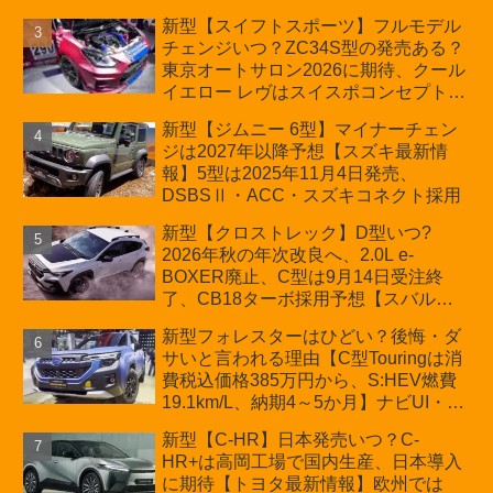
ーの台湾生産開始に注目、「ギア」の
新型【スイフトスポーツ】フルモデル
ほか「コア」と「ツール」、デリカ
チェンジいつ？ZC34S型の発売ある？
D:5対抗のクロスオーバーSUVミニバ
東京オートサロン2026に期待、クール
ン
イエロー レヴはスイスポコンセプト
か？ハイブリッド化/重量増/価格アッ
新型【ジムニー 6型】マイナーチェン
プが争点【スズキ最新情報】特別仕様
ジは2027年以降予想【スズキ最新情
車「ZC33S Final Edition」終了
報】5型は2025年11月4日発売、
DSBSⅡ・ACC・スズキコネクト採用
新型【クロストレック】D型いつ?
2026年秋の年次改良へ、2.0L e-
BOXER廃止、C型は9月14日受注終
了、CB18ターボ採用予想【スバル最
新情報】
新型フォレスターはひどい？後悔・ダ
サいと言われる理由【C型Touringは消
費税込価格385万円から、S:HEV燃費
19.1km/L、納期4～5か月】ナビUI・冬
用タイヤ・ウィルダネス日本発売は？
新型【C-HR】日本発売いつ？C-
カーオブザイヤーとJNCAP大賞受賞後
HR+は高岡工場で国内生産、日本導入
も残る注意点
に期待【トヨタ最新情報】欧州では