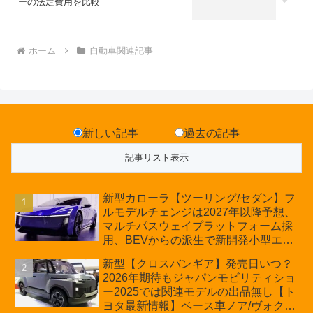
ーの法定費用を比較
ホーム
自動車関連記事
新しい記事
過去の記事
新型カローラ【ツーリング/セダン】フ
ルモデルチェンジは2027年以降予想、
マルチパスウェイプラットフォーム採
用、BEVからの派生で新開発小型エン
ジン搭載のHEV/PHEV、ギガキャスト
新型【クロスバンギア】発売日いつ？
の採用は無しか【トヨタ最新情報】60
2026年期待もジャパンモビリティショ
周年記念車発売
ー2025では関連モデルの出品無し【ト
ヨタ最新情報】ベース車ノア/ヴォクシ