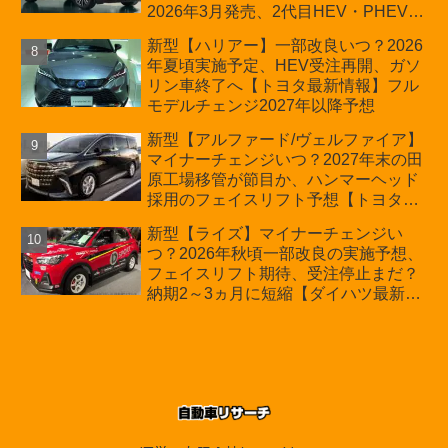
2026年3月発売、2代目HEV・PHEVは
日本未導入
新型【ハリアー】一部改良いつ？2026
年夏頃実施予定、HEV受注再開、ガソ
リン車終了へ【トヨタ最新情報】フル
モデルチェンジ2027年以降予想
新型【アルファード/ヴェルファイア】
マイナーチェンジいつ？2027年末の田
原工場移管が節目か、ハンマーヘッド
採用のフェイスリフト予想【トヨタ最
新情報】2026年6月一部改良済み、消
新型【ライズ】マイナーチェンジい
費税込価格559万9000円から
つ？2026年秋頃一部改良の実施予想、
フェイスリフト期待、受注停止まだ？
納期2～3ヵ月に短縮【ダイハツ最新情
報】前回改良は2024年11月5日、価格
180.07～244.2万円、値上げ約8～10万
円、法規対応、ハイブリッド4WD追加
まだ、フルモデルチェンジはトヨタが
介入か