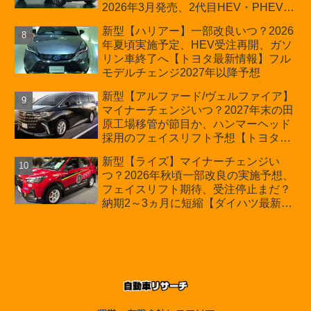
2026年3月発売、2代目HEV・PHEVは
日本未導入
新型【ハリアー】一部改良いつ？2026
年夏頃実施予定、HEV受注再開、ガソ
リン車終了へ【トヨタ最新情報】フル
モデルチェンジ2027年以降予想
新型【アルファード/ヴェルファイア】
マイナーチェンジいつ？2027年末の田
原工場移管が節目か、ハンマーヘッド
採用のフェイスリフト予想【トヨタ最
新情報】2026年6月一部改良済み、消
新型【ライズ】マイナーチェンジい
費税込価格559万9000円から
つ？2026年秋頃一部改良の実施予想、
フェイスリフト期待、受注停止まだ？
納期2～3ヵ月に短縮【ダイハツ最新情
報】前回改良は2024年11月5日、価格
180.07～244.2万円、値上げ約8～10万
円、法規対応、ハイブリッド4WD追加
まだ、フルモデルチェンジはトヨタが
介入か