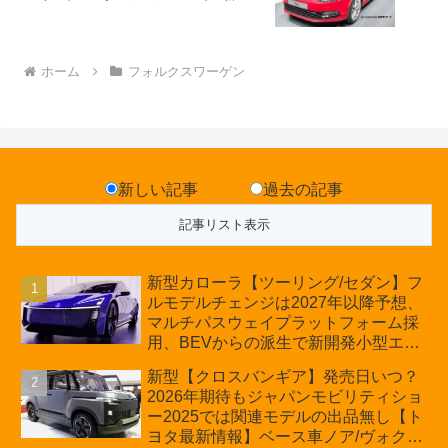
ホーム
フォルクスワーゲン
新しい記事
過去の記事
新型カローラ【ツーリング/セダン】フ
ルモデルチェンジは2027年以降予想、
マルチパスウェイプラットフォーム採
用、BEVからの派生で新開発小型エン
ジン搭載のHEV/PHEV、ギガキャスト
新型【クロスバンギア】発売日いつ？
の採用は無しか【トヨタ最新情報】60
2026年期待もジャパンモビリティショ
周年記念車発売
ー2025では関連モデルの出品無し【ト
ヨタ最新情報】ベース車ノア/ヴォクシ