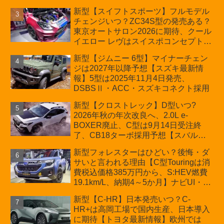
ーの台湾生産開始に注目、「ギア」の
新型【スイフトスポーツ】フルモデル
ほか「コア」と「ツール」、デリカ
チェンジいつ？ZC34S型の発売ある？
D:5対抗のクロスオーバーSUVミニバ
東京オートサロン2026に期待、クール
ン
イエロー レヴはスイスポコンセプト
か？ハイブリッド化/重量増/価格アッ
新型【ジムニー 6型】マイナーチェン
プが争点【スズキ最新情報】特別仕様
ジは2027年以降予想【スズキ最新情
車「ZC33S Final Edition」終了
報】5型は2025年11月4日発売、
DSBSⅡ・ACC・スズキコネクト採用
新型【クロストレック】D型いつ?
2026年秋の年次改良へ、2.0L e-
BOXER廃止、C型は9月14日受注終
了、CB18ターボ採用予想【スバル最
新情報】
新型フォレスターはひどい？後悔・ダ
サいと言われる理由【C型Touringは消
費税込価格385万円から、S:HEV燃費
19.1km/L、納期4～5か月】ナビUI・冬
用タイヤ・ウィルダネス日本発売は？
新型【C-HR】日本発売いつ？C-
カーオブザイヤーとJNCAP大賞受賞後
HR+は高岡工場で国内生産、日本導入
も残る注意点
に期待【トヨタ最新情報】欧州では