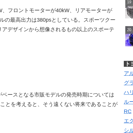
W、フロントモーターが40kW、リアモーターが
ルの最高出力は380psとしている。スポーツクー
リアデザインから想像されるもの以上のスポーテ
ト
ア
グ
ハ
がベースとなる市販モデルの発売時期については
ル
あることを考えると、そう遠くない将来であることが
RC
エ
シ