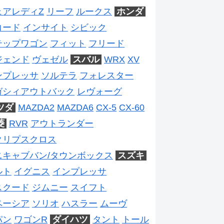
ェアレディZ
リーフ
ルークス
ホンダ
コード
インサイト
シビック
テップワゴン
フィット
フリード
ジェンド
ヴェゼル
スバル
WRX
XV
ンプレッサ
ソルテラ
フォレスター
ガシィアウトバック
レヴォーグ
ツダ
MAZDA2
MAZDA6
CX-5
CX-60
菱
RVR
アウトランダー
クリプスクロス
ニキャブバン/タウンボックス
スズキ
ルト
イグニス
インプレッサ
スクード
ジムニー
スイフト
ペーシア
ソリオ
ハスラー
ムーヴ
パン
ワゴンR
ダイハツ
タント
トール