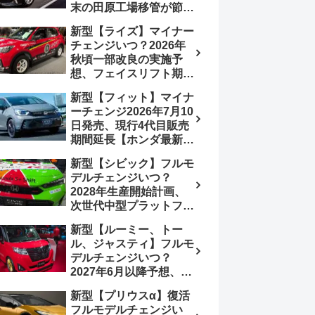
末の田原工場移管が節目
か、ハンマーヘッド採用
新型【ライズ】マイナー
のフェイスリフト予想
チェンジいつ？2026年
【トヨタ最新情報】
秋頃一部改良の実施予
2026年6月一部改良済
想、フェイスリフト期
み、消費税込価格559万
待、受注停止まだ？納期
9000円から
新型【フィット】マイナ
2～3ヵ月に短縮【ダイハ
ーチェンジ2026年7月10
ツ最新情報】前回改良は
日発売、現行4代目販売
2024年11月5日、価格
期間延長【ホンダ最新情
180.07～244.2万円、値
報】次期フィット5発表
上げ約8～10万円、法規
新型【シビック】フルモ
いつ？フルモデルチェン
対応、ハイブリッド
デルチェンジいつ？
ジは2029年頃まで遅れ
4WD追加まだ、フルモ
2028年生産開始計画、
る予想
デルチェンジはトヨタが
次世代中型プラットフォ
介入か
ーム採用、2.0L e:HEV
新型【ルーミー、トー
搭載予想【ホンダ最新情
ル、ジャスティ】フルモ
報】Honda S+ Shiftは現
デルチェンジいつ？
行e:HEV RS 消費税込
2027年6月以降予想、ビ
4,659,600円で先行導入
ッグマイナーチェンジも
新型【プリウスα】復活
う無い？【トヨタ最新情
フルモデルチェンジい
報】1.2Lハイブリッド追