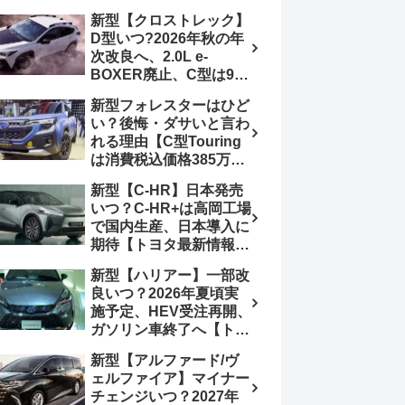
4日発売、DSBSⅡ・
報】特別仕様車
新型【クロストレック】
ACC・スズキコネクト
「ZC33S Final
D型いつ?2026年秋の年
採用
Edition」終了
次改良へ、2.0L e-
BOXER廃止、C型は9月
14日受注終了、CB18タ
新型フォレスターはひど
ーボ採用予想【スバル最
い？後悔・ダサいと言わ
新情報】
れる理由【C型Touring
は消費税込価格385万円
から、S:HEV燃費
新型【C-HR】日本発売
19.1km/L、納期4～5か
いつ？C-HR+は高岡工場
月】ナビUI・冬用タイ
で国内生産、日本導入に
ヤ・ウィルダネス日本発
期待【トヨタ最新情報】
売は？カーオブザイヤー
欧州では2026年3月発
とJNCAP大賞受賞後も
新型【ハリアー】一部改
売、2代目HEV・PHEV
残る注意点
良いつ？2026年夏頃実
は日本未導入
施予定、HEV受注再開、
ガソリン車終了へ【トヨ
タ最新情報】フルモデル
新型【アルファード/ヴ
チェンジ2027年以降予
ェルファイア】マイナー
想
チェンジいつ？2027年