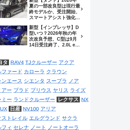
新型【タント】2026年
ジは2028年以降予想
待、S-Zに12.3インチメ
夏の一部改良型は現行最
ーター
終モデルか、受注開始、
スマートアシスト強化と
値上げ想定、2027年頃
新型【インプレッサ】D
フルモデルチェンジ予想
型いつ？2026年秋の年
【ダイハツ最新情報】
次改良予想、C型は9月
14日受注終了、2.0L e-
BOXER廃止、ストロン
グハイブリッド設定無し
ヨタ
RAV4
TJクルーザー
アクア
予想【スバル最新情報】
ルファード
カローラ
クラウン
ランエース
シエンタ
スープラ
ノア
リアー
プラド
プリウス
ヤリス
ライズ
ーミー
ランドクルーザー
レクサス
NX
UX
日産
NV100
アリア
クストレイル
エルグランド
サクラ
ルフィ
セレナ
ノート
ノートオーラ