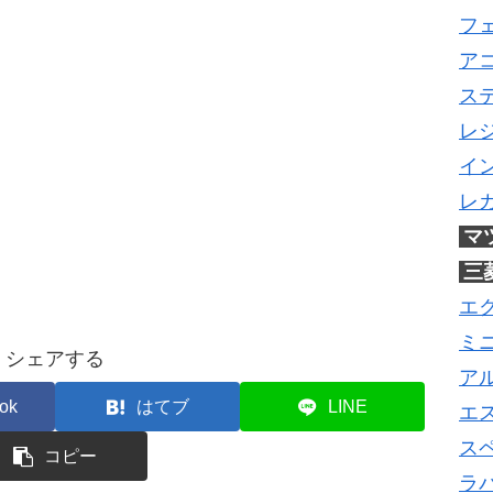
フ
ア
ス
レ
イ
レ
マ
三
エ
ミ
シェアする
ア
ok
はてブ
LINE
エ
ス
コピー
ラ