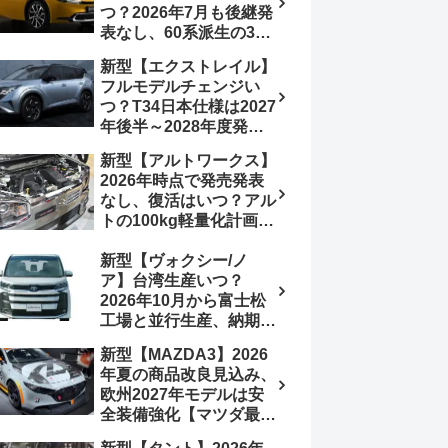
つ？2026年7月も後継発
加は次期型に期待
表なし、60系派生の3列
シートが2027年以降に
新型【エクストレイル】
発売される可能性は【ト
フルモデルチェンジい
ヨタ最新情報デザイン予
つ？T34日本仕様は2027
想画像】スライドドア装
年後半～2028年度発売
備の要望も
予想【日産最新情報】北
新型【アルトワークス】
米ローグe-POWERは
2026年時点で発売発表
2026年後半投入へ
なし、復活はいつ？アル
トの100kg軽量化計画は
継続中、現在80kgに目
新型【ヴォクシー/ノ
処、5MTターボとアルト
ア】台湾生産いつ？
スピリットに期待【スズ
2026年10月から富士松
キ最新情報】
工場と並行生産、納期短
縮へ【トヨタ最新情報】
新型【MAZDA3】2026
2026年5月6日マイナー
年夏の商品改良見込み、
チェンジ、価格 NOAH
欧州2027年モデルは安
326万1500円、VOXY
全装備強化【マツダ最新
375万1000円、特別仕様
情報】フルモデルチェン
車 WxBと煌の追加に期