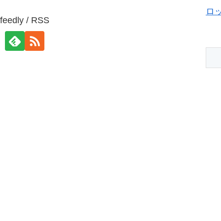
ロ
feedly / RSS