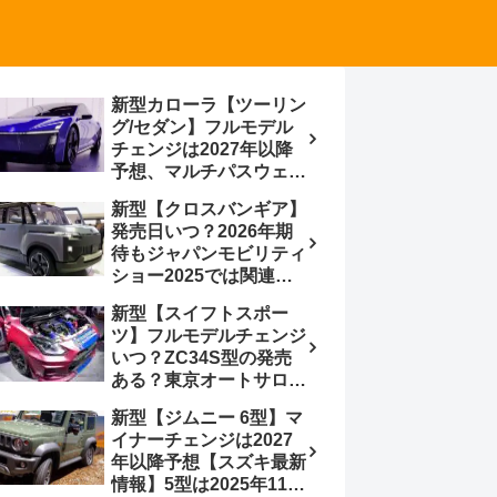
新型カローラ【ツーリン
グ/セダン】フルモデル
チェンジは2027年以降
予想、マルチパスウェイ
プラットフォーム採用、
新型【クロスバンギア】
BEVからの派生で新開発
発売日いつ？2026年期
小型エンジン搭載の
待もジャパンモビリティ
HEV/PHEV、ギガキャ
ショー2025では関連モ
ストの採用は無しか【ト
デルの出品無し【トヨタ
ヨタ最新情報】60周年記
新型【スイフトスポー
最新情報】ベース車ノ
念車発売
ツ】フルモデルチェンジ
ア/ヴォクシーの台湾生
いつ？ZC34S型の発売
産開始に注目、「ギア」
ある？東京オートサロン
のほか「コア」と「ツー
2026に期待、クールイ
ル」、デリカD:5対抗の
新型【ジムニー 6型】マ
エロー レヴはスイスポ
クロスオーバーSUVミニ
イナーチェンジは2027
コンセプトか？ハイブリ
バン
年以降予想【スズキ最新
ッド化/重量増/価格アッ
情報】5型は2025年11月
プが争点【スズキ最新情