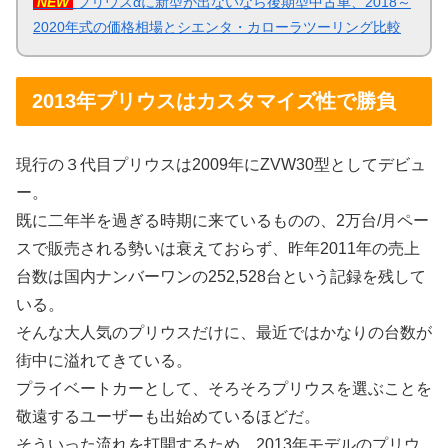
NEW
プリウスαに新型が出ないなら後期型中古車、2018～
2020年式の価格相場とシエンタ・カローラツーリング比較
2013年プリウスはカスタマイズ性で勝負
現行の３代目プリウスは2009年にZVW30型としてデビュ
ー。
既に二年半を過ぎる時期に来ているものの、2万台/月ペー
スで販売される勢いは衰えておらず、昨年2011年の売上
台数は国内ナンバーワンの252,528台という記録を残して
いる。
そんな大人気のプリウスだけに、最近ではかなりの台数が
街中に溢れてきている。
プライベートカーとして、そろそろプリウスを選ぶことを
敬遠するユーザーも出始めているほどだ。
そういった流れを打開するため、2013年モデルのプリウ