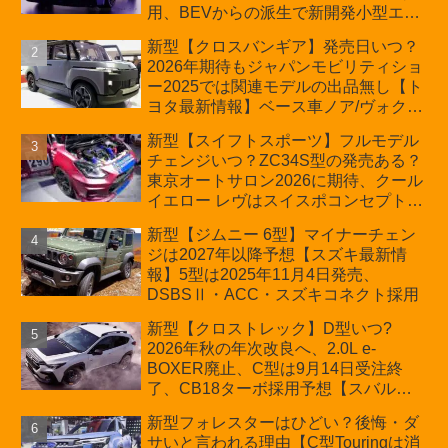
用、BEVからの派生で新開発小型エン
ジン搭載のHEV/PHEV、ギガキャスト
新型【クロスバンギア】発売日いつ？
の採用は無しか【トヨタ最新情報】60
2026年期待もジャパンモビリティショ
周年記念車発売
ー2025では関連モデルの出品無し【ト
ヨタ最新情報】ベース車ノア/ヴォクシ
ーの台湾生産開始に注目、「ギア」の
新型【スイフトスポーツ】フルモデル
ほか「コア」と「ツール」、デリカ
チェンジいつ？ZC34S型の発売ある？
D:5対抗のクロスオーバーSUVミニバ
東京オートサロン2026に期待、クール
ン
イエロー レヴはスイスポコンセプト
か？ハイブリッド化/重量増/価格アッ
新型【ジムニー 6型】マイナーチェン
プが争点【スズキ最新情報】特別仕様
ジは2027年以降予想【スズキ最新情
車「ZC33S Final Edition」終了
報】5型は2025年11月4日発売、
DSBSⅡ・ACC・スズキコネクト採用
新型【クロストレック】D型いつ?
2026年秋の年次改良へ、2.0L e-
BOXER廃止、C型は9月14日受注終
了、CB18ターボ採用予想【スバル最
新情報】
新型フォレスターはひどい？後悔・ダ
サいと言われる理由【C型Touringは消