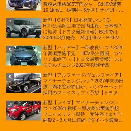
費税込価格385万円から、S:HEV燃費
19.1km/L、納期4～5か月】ナビUI・冬
用タイヤ・ウィルダネス日本発売は？
新型【C-HR】日本発売いつ？C-
カーオブザイヤーとJNCAP大賞受賞後
HR+は高岡工場で国内生産、日本導入
も残る注意点
に期待【トヨタ最新情報】欧州では
2026年3月発売、2代目HEV・PHEVは
日本未導入
新型【ハリアー】一部改良いつ？2026
年夏頃実施予定、HEV受注再開、ガソ
リン車終了へ【トヨタ最新情報】フル
モデルチェンジ2027年以降予想
新型【アルファード/ヴェルファイア】
マイナーチェンジいつ？2027年末の田
原工場移管が節目か、ハンマーヘッド
採用のフェイスリフト予想【トヨタ最
新情報】2026年6月一部改良済み、消
新型【ライズ】マイナーチェンジい
費税込価格559万9000円から
つ？2026年秋頃一部改良の実施予想、
フェイスリフト期待、受注停止まだ？
納期2～3ヵ月に短縮【ダイハツ最新情
報】前回改良は2024年11月5日、価格