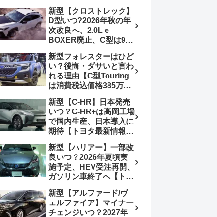
4日発売、DSBSⅡ・
報】特別仕様車
新型【クロストレック】
ACC・スズキコネクト
「ZC33S Final
D型いつ?2026年秋の年
採用
Edition」終了
次改良へ、2.0L e-
BOXER廃止、C型は9月
14日受注終了、CB18タ
新型フォレスターはひど
ーボ採用予想【スバル最
い？後悔・ダサいと言わ
新情報】
れる理由【C型Touring
は消費税込価格385万円
から、S:HEV燃費
新型【C-HR】日本発売
19.1km/L、納期4～5か
いつ？C-HR+は高岡工場
月】ナビUI・冬用タイ
で国内生産、日本導入に
ヤ・ウィルダネス日本発
期待【トヨタ最新情報】
売は？カーオブザイヤー
欧州では2026年3月発
とJNCAP大賞受賞後も
新型【ハリアー】一部改
売、2代目HEV・PHEV
残る注意点
良いつ？2026年夏頃実
は日本未導入
施予定、HEV受注再開、
ガソリン車終了へ【トヨ
タ最新情報】フルモデル
新型【アルファード/ヴ
チェンジ2027年以降予
ェルファイア】マイナー
想
チェンジいつ？2027年