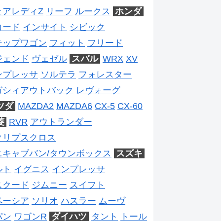
ェアレディZ
リーフ
ルークス
ホンダ
コード
インサイト
シビック
テップワゴン
フィット
フリード
ジェンド
ヴェゼル
スバル
WRX
XV
ンプレッサ
ソルテラ
フォレスター
ガシィアウトバック
レヴォーグ
ツダ
MAZDA2
MAZDA6
CX-5
CX-60
菱
RVR
アウトランダー
クリプスクロス
ニキャブバン/タウンボックス
スズキ
ルト
イグニス
インプレッサ
スクード
ジムニー
スイフト
ペーシア
ソリオ
ハスラー
ムーヴ
パン
ワゴンR
ダイハツ
タント
トール