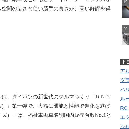
内空間の広さと使い勝手の良さが、高い好評を得
ト
ア
グ
ハ
ルは、ダイハツの新世代のクルマづくり「ＤＮＧ
ル
chitecture）」第一弾で、大幅に機能と性能で進化を遂げ
RC
ズ）」は、福祉車両車名別国内販売台数No.1と
エ
シ