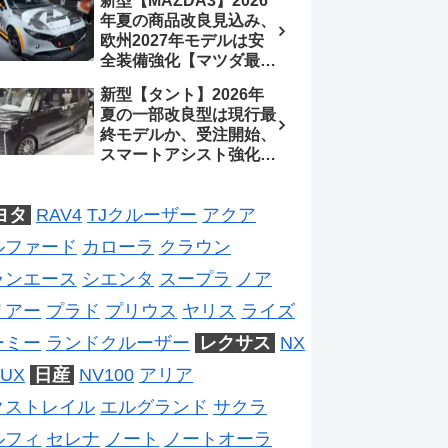
新型【MAZDA3】2026
処、5MTターボとアルト
待、S-Zに12.3インチメ
年夏の商品改良見込み、
スピリットに期待【スズ
ーター
欧州2027年モデルは安
キ最新情報】
全装備強化【マツダ最新
情報】フルモデルチェン
新型【タント】2026年
ジは2028年以降予想
夏の一部改良型は現行最
終モデルか、受注開始、
スマートアシスト強化と
値上げ想定、2027年頃
フルモデルチェンジ予想
ヨタ
RAV4
TJクルーザー
アクア
【ダイハツ最新情報】
ルファード
カローラ
クラウン
ランエース
シエンタ
スープラ
ノア
リアー
プラド
プリウス
ヤリス
ライズ
ーミー
ランドクルーザー
レクサス
NX
UX
日産
NV100
アリア
クストレイル
エルグランド
サクラ
ルフィ
セレナ
ノート
ノートオーラ