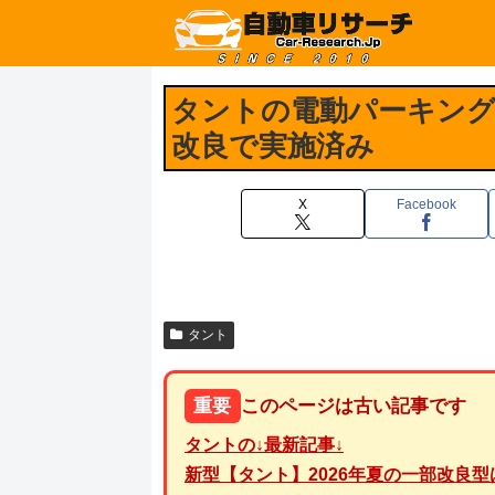
タントの電動パーキング
改良で実施済み
X
Facebook
タント
重要
このページは古い記事です
タント
の↓最新記事↓
新型【タント】2026年夏の一部改良