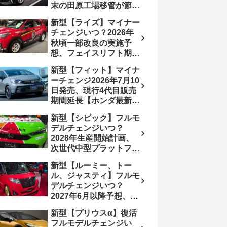
末の田原工場移管が節目
か、ハンマーヘッド採用
新型【ライズ】マイナー
のフェイスリフト予想
チェンジいつ？2026年
【トヨタ最新情報】
秋頃一部改良の実施予
2026年6月一部改良済
想、フェイスリフト期
み、消費税込価格559万
待、受注停止まだ？納期
9000円から
新型【フィット】マイナ
2～3ヵ月に短縮【ダイハ
ーチェンジ2026年7月10
ツ最新情報】前回改良は
日発売、現行4代目販売
2024年11月5日、価格
期間延長【ホンダ最新情
180.07～244.2万円、値
報】次期フィット5発表
上げ約8～10万円、法規
新型【シビック】フルモ
いつ？フルモデルチェン
対応、ハイブリッド
デルチェンジいつ？
ジは2029年頃まで遅れ
4WD追加まだ、フルモ
2028年生産開始計画、
る予想
デルチェンジはトヨタが
次世代中型プラットフォ
介入か
ーム採用、2.0L e:HEV
新型【ルーミー、トー
搭載予想【ホンダ最新情
ル、ジャスティ】フルモ
報】Honda S+ Shiftは現
デルチェンジいつ？
行e:HEV RS 消費税込
2027年6月以降予想、ビ
4,659,600円で先行導入
ッグマイナーチェンジも
新型【プリウスα】復活
う無い？【トヨタ最新情
フルモデルチェンジい
報】1.2Lハイブリッド追