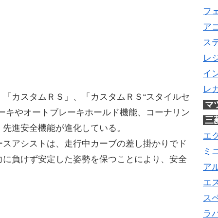
フ
ア
ス
レ
イ
レ
、「カスタムＲＳ」、「カスタムＲＳ“スタイルセ
マ
レーキやオートブレーキホールド機能、コーナリン
三
、先進安全機能が進化している。
エ
ースアシストは、走行中カーブの差し掛かりでド
ミ
力に負けず安定した姿勢を保つことにより、安全
ア
エ
ス
ラ