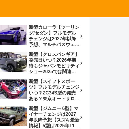
新型カローラ【ツーリン
グ/セダン】フルモデル
チェンジは2027年以降
予想、マルチパスウェイ
プラットフォーム採用、
新型【クロスバンギア】
BEVからの派生で新開発
発売日いつ？2026年期
小型エンジン搭載の
待もジャパンモビリティ
HEV/PHEV、ギガキャ
ショー2025では関連モ
ストの採用は無しか【ト
デルの出品無し【トヨタ
ヨタ最新情報】60周年記
新型【スイフトスポー
最新情報】ベース車ノ
念車発売
ツ】フルモデルチェンジ
ア/ヴォクシーの台湾生
いつ？ZC34S型の発売
産開始に注目、「ギア」
ある？東京オートサロン
のほか「コア」と「ツー
2026に期待、クールイ
ル」、デリカD:5対抗の
新型【ジムニー 6型】マ
エロー レヴはスイスポ
クロスオーバーSUVミニ
イナーチェンジは2027
コンセプトか？ハイブリ
バン
年以降予想【スズキ最新
ッド化/重量増/価格アッ
情報】5型は2025年11月
プが争点【スズキ最新情