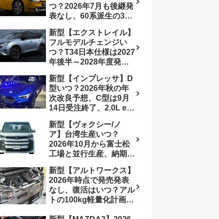
つ？2026年7月も後継発
加は次期型に期待
表なし、60系派生の3列
シートが2027年以降に
新型【エクストレイル】
発売される可能性は【ト
フルモデルチェンジい
ヨタ最新情報デザイン予
つ？T34日本仕様は2027
想画像】スライドドア装
年後半～2028年度発売
備の要望も
予想【日産最新情報】北
新型【インプレッサ】D
米ローグe-POWERは
型いつ？2026年秋の年
2026年後半投入へ
次改良予想、C型は9月
14日受注終了、2.0L e-
BOXER廃止、ストロン
新型【ヴォクシー/ノ
グハイブリッド設定無し
ア】台湾生産いつ？
予想【スバル最新情報】
2026年10月から富士松
工場と並行生産、納期短
縮へ【トヨタ最新情報】
新型【アルトワークス】
2026年5月6日マイナー
2026年時点で発売発表
チェンジ、価格 NOAH
なし、復活はいつ？アル
326万1500円、VOXY
トの100kg軽量化計画は
375万1000円、特別仕様
継続中、現在80kgに目
車 WxBと煌の追加に期