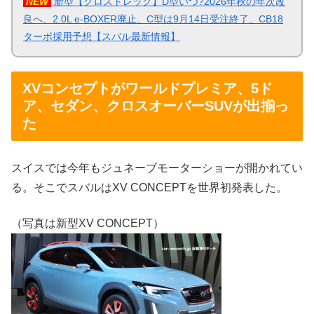
NEW
新型【クロストレック】D型いつ?2026年秋の年次改
良へ、2.0L e-BOXER廃止、C型は9月14日受注終了、CB18
ターボ採用予想【スバル最新情報】
XVコンセプトがワールドプレミア、5ド
ア、セダン、クロスオーバーSUVが出揃っ
た
スイスでは今年もジュネーブモーターショーが開かれてい
る。そこでスバルはXV CONCEPTを世界初発表した。
（写真は新型XV CONCEPT）