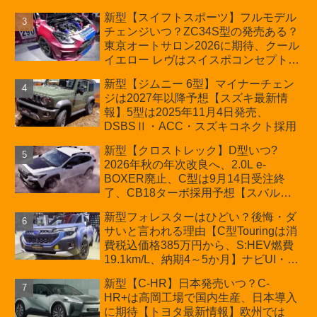
ーの台湾生産開始に注目、「ギア」の
新型【スイフトスポーツ】フルモデル
ほか「コア」と「ツール」、デリカ
チェンジいつ？ZC34S型の発売ある？
D:5対抗のクロスオーバーSUVミニバ
東京オートサロン2026に期待、クール
ン
イエロー レヴはスイスポコンセプト
か？ハイブリッド化/重量増/価格アッ
新型【ジムニー 6型】マイナーチェン
プが争点【スズキ最新情報】特別仕様
ジは2027年以降予想【スズキ最新情
車「ZC33S Final Edition」終了
報】5型は2025年11月4日発売、
DSBSⅡ・ACC・スズキコネクト採用
新型【クロストレック】D型いつ?
2026年秋の年次改良へ、2.0L e-
BOXER廃止、C型は9月14日受注終
了、CB18ターボ採用予想【スバル最
新情報】
新型フォレスターはひどい？後悔・ダ
サいと言われる理由【C型Touringは消
費税込価格385万円から、S:HEV燃費
19.1km/L、納期4～5か月】ナビUI・冬
用タイヤ・ウィルダネス日本発売は？
新型【C-HR】日本発売いつ？C-
カーオブザイヤーとJNCAP大賞受賞後
HR+は高岡工場で国内生産、日本導入
も残る注意点
に期待【トヨタ最新情報】欧州では