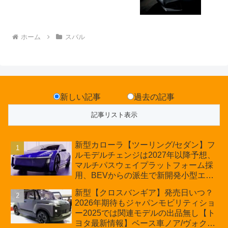
ホーム
スバル
新しい記事
過去の記事
新型カローラ【ツーリング/セダン】フ
ルモデルチェンジは2027年以降予想、
マルチパスウェイプラットフォーム採
用、BEVからの派生で新開発小型エン
ジン搭載のHEV/PHEV、ギガキャスト
新型【クロスバンギア】発売日いつ？
の採用は無しか【トヨタ最新情報】60
2026年期待もジャパンモビリティショ
周年記念車発売
ー2025では関連モデルの出品無し【ト
ヨタ最新情報】ベース車ノア/ヴォクシ