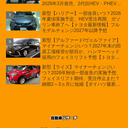
2026年3月発売、2代目HEV・PHEVは
日本未導入
新型【ハリアー】一部改良いつ？2026
年夏頃実施予定、HEV受注再開、ガソ
リン車終了へ【トヨタ最新情報】フル
モデルチェンジ2027年以降予想
新型【アルファード/ヴェルファイア】
マイナーチェンジいつ？2027年末の田
原工場移管が節目か、ハンマーヘッド
採用のフェイスリフト予想【トヨタ最
新情報】2026年6月一部改良済み、消
新型【ライズ】マイナーチェンジい
費税込価格559万9000円から
つ？2026年秋頃一部改良の実施予想、
フェイスリフト期待、受注停止まだ？
納期2～3ヵ月に短縮【ダイハツ最新情
報】前回改良は2024年11月5日、価格
180.07～244.2万円、値上げ約8～10万
円、法規対応、ハイブリッド4WD追加
まだ、フルモデルチェンジはトヨタが
介入か