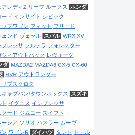
ェアレディZ
リーフ
ルークス
ホンダ
コード
インサイト
シビック
テップワゴン
フィット
フリード
ジェンド
ヴェゼル
スバル
WRX
XV
ンプレッサ
ソルテラ
フォレスター
ガシィアウトバック
レヴォーグ
ツダ
MAZDA2
MAZDA6
CX-5
CX-60
菱
RVR
アウトランダー
クリプスクロス
ニキャブバン/タウンボックス
スズキ
ルト
イグニス
インプレッサ
スクード
ジムニー
スイフト
ペーシア
ソリオ
ハスラー
ムーヴ
パン
ワゴンR
ダイハツ
タント
トール