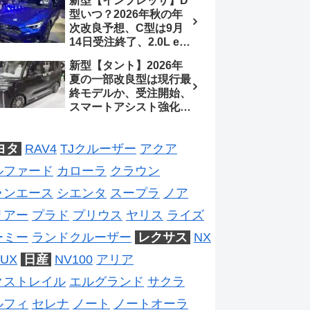
新型【インプレッサ】D
ジは2028年以降予想
待、S-Zに12.3インチメ
型いつ？2026年秋の年
ーター
次改良予想、C型は9月
14日受注終了、2.0L e-
BOXER廃止、ストロン
新型【タント】2026年
グハイブリッド設定無し
夏の一部改良型は現行最
予想【スバル最新情報】
終モデルか、受注開始、
スマートアシスト強化と
値上げ想定、2027年頃
フルモデルチェンジ予想
ヨタ
RAV4
TJクルーザー
アクア
【ダイハツ最新情報】
ルファード
カローラ
クラウン
ランエース
シエンタ
スープラ
ノア
リアー
プラド
プリウス
ヤリス
ライズ
ーミー
ランドクルーザー
レクサス
NX
UX
日産
NV100
アリア
クストレイル
エルグランド
サクラ
ルフィ
セレナ
ノート
ノートオーラ