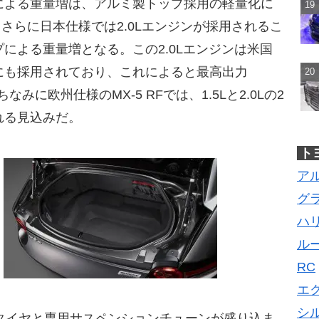
による重量増は、アルミ製トップ採用の軽量化に
。さらに日本仕様では2.0Lエンジンが採用されるこ
による重量増となる。この2.0Lエンジンは米国
にも採用されており、これによると最高出力
。ちなみに欧州仕様のMX-5 RFでは、1.5Lと2.0Lの2
れる見込みだ。
ト
ア
グ
ハ
ル
RC
エ
シ
タイヤと専用サスペンションチューンが盛り込ま