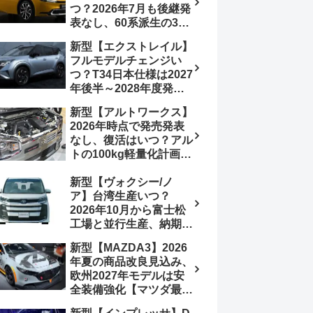
つ？2026年7月も後継発
加は次期型に期待
表なし、60系派生の3列
シートが2027年以降に
新型【エクストレイル】
発売される可能性は【ト
フルモデルチェンジい
ヨタ最新情報デザイン予
つ？T34日本仕様は2027
想画像】スライドドア装
年後半～2028年度発売
備の要望も
予想【日産最新情報】北
新型【アルトワークス】
米ローグe-POWERは
2026年時点で発売発表
2026年後半投入へ
なし、復活はいつ？アル
トの100kg軽量化計画は
継続中、現在80kgに目
新型【ヴォクシー/ノ
処、5MTターボとアルト
ア】台湾生産いつ？
スピリットに期待【スズ
2026年10月から富士松
キ最新情報】
工場と並行生産、納期短
縮へ【トヨタ最新情報】
新型【MAZDA3】2026
2026年5月6日マイナー
年夏の商品改良見込み、
チェンジ、価格 NOAH
欧州2027年モデルは安
326万1500円、VOXY
全装備強化【マツダ最新
375万1000円、特別仕様
情報】フルモデルチェン
車 WxBと煌の追加に期