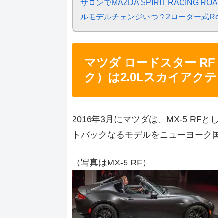
サロンでMAZDA SPIRIT RACING
ルモデルチェンジいつ？2ローター式Rotary-
マツダ ロードスター R
ク）は2.0Lスカイアク
2016年3月にマツダは、MX-5 R
トバックなるモデルをニューヨーク
（写真はMX-5 RF）