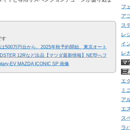
フ
ア
ス
レ
です
イ
は500万円台から、2025年秋予約開始、東京オート
レ
 ROADSTER 12Rなど出品【マツダ最新情報】NE型へフ
マ
EV MAZDA ICONIC SP 画像
三
エ
ミ
ア
エ
ス
ラ