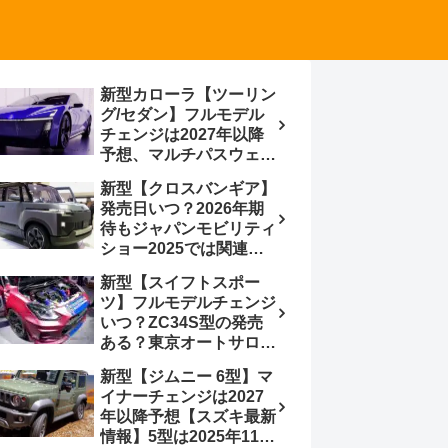
新型カローラ【ツーリン
グ/セダン】フルモデル
チェンジは2027年以降
予想、マルチパスウェイ
プラットフォーム採用、
新型【クロスバンギア】
BEVからの派生で新開発
発売日いつ？2026年期
小型エンジン搭載の
待もジャパンモビリティ
HEV/PHEV、ギガキャ
ショー2025では関連モ
ストの採用は無しか【ト
デルの出品無し【トヨタ
ヨタ最新情報】60周年記
新型【スイフトスポー
最新情報】ベース車ノ
念車発売
ツ】フルモデルチェンジ
ア/ヴォクシーの台湾生
いつ？ZC34S型の発売
産開始に注目、「ギア」
ある？東京オートサロン
のほか「コア」と「ツー
2026に期待、クールイ
ル」、デリカD:5対抗の
新型【ジムニー 6型】マ
エロー レヴはスイスポ
クロスオーバーSUVミニ
イナーチェンジは2027
コンセプトか？ハイブリ
バン
年以降予想【スズキ最新
ッド化/重量増/価格アッ
情報】5型は2025年11月
プが争点【スズキ最新情