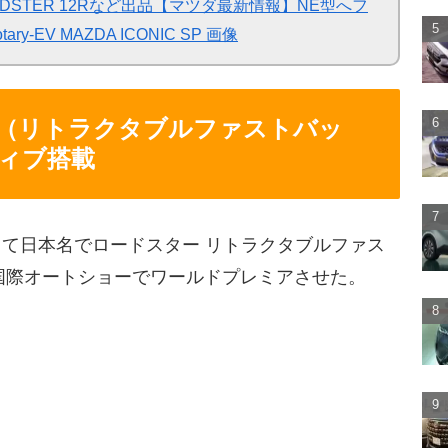
 ROADSTER 12Rなど出品【マツダ最新情報】NE型へフ
EV MAZDA ICONIC SP 画像
F（リトラクタブルファストバッ
ティブ搭載
Fとして日本名でロードスター リトラクタブルファス
国際オートショーでワールドプレミアさせた。