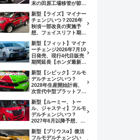
末の田原工場移管が節目
か、ハンマーヘッド採用
新型【ライズ】マイナー
のフェイスリフト予想
チェンジいつ？2026年
【トヨタ最新情報】
秋頃一部改良の実施予
2026年6月一部改良済
想、フェイスリフト期
み、消費税込価格559万
待、受注停止まだ？納期
9000円から
新型【フィット】マイナ
2～3ヵ月に短縮【ダイハ
ーチェンジ2026年7月10
ツ最新情報】前回改良は
日発売、現行4代目販売
2024年11月5日、価格
期間延長【ホンダ最新情
180.07～244.2万円、値
報】次期フィット5発表
上げ約8～10万円、法規
新型【シビック】フルモ
いつ？フルモデルチェン
対応、ハイブリッド
デルチェンジいつ？
ジは2029年頃まで遅れ
4WD追加まだ、フルモ
2028年生産開始計画、
る予想
デルチェンジはトヨタが
次世代中型プラットフォ
介入か
ーム採用、2.0L e:HEV
新型【ルーミー、トー
搭載予想【ホンダ最新情
ル、ジャスティ】フルモ
報】Honda S+ Shiftは現
デルチェンジいつ？
行e:HEV RS 消費税込
2027年6月以降予想、ビ
4,659,600円で先行導入
ッグマイナーチェンジも
新型【プリウスα】復活
う無い？【トヨタ最新情
フルモデルチェンジい
報】1.2Lハイブリッド追