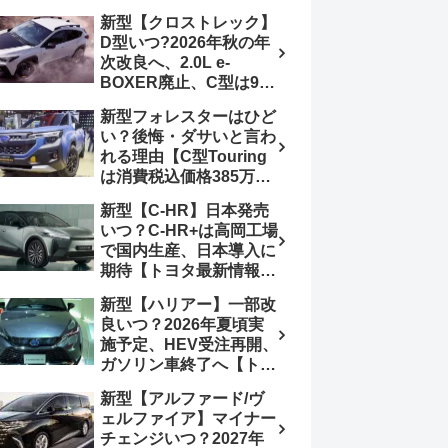
4日発売、DSBSⅡ・
報】特別仕様車
新型【クロストレック】
ACC・スズキコネクト
「ZC33S Final
D型いつ?2026年秋の年
採用
Edition」終了
次改良へ、2.0L e-
BOXER廃止、C型は9月
14日受注終了、CB18タ
新型フォレスターはひど
ーボ採用予想【スバル最
い？後悔・ダサいと言わ
新情報】
れる理由【C型Touring
は消費税込価格385万円
から、S:HEV燃費
新型【C-HR】日本発売
19.1km/L、納期4～5か
いつ？C-HR+は高岡工場
月】ナビUI・冬用タイ
で国内生産、日本導入に
ヤ・ウィルダネス日本発
期待【トヨタ最新情報】
売は？カーオブザイヤー
欧州では2026年3月発
とJNCAP大賞受賞後も
新型【ハリアー】一部改
売、2代目HEV・PHEV
残る注意点
良いつ？2026年夏頃実
は日本未導入
施予定、HEV受注再開、
ガソリン車終了へ【トヨ
タ最新情報】フルモデル
新型【アルファード/ヴ
チェンジ2027年以降予
ェルファイア】マイナー
想
チェンジいつ？2027年