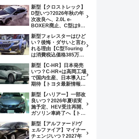
4日発売、DSBSⅡ・
報】特別仕様車
新型【クロストレック】
ACC・スズキコネクト
「ZC33S Final
D型いつ?2026年秋の年
採用
Edition」終了
次改良へ、2.0L e-
BOXER廃止、C型は9月
14日受注終了、CB18タ
新型フォレスターはひど
ーボ採用予想【スバル最
い？後悔・ダサいと言わ
新情報】
れる理由【C型Touring
は消費税込価格385万円
から、S:HEV燃費
新型【C-HR】日本発売
19.1km/L、納期4～5か
いつ？C-HR+は高岡工場
月】ナビUI・冬用タイ
で国内生産、日本導入に
ヤ・ウィルダネス日本発
期待【トヨタ最新情報】
売は？カーオブザイヤー
欧州では2026年3月発
とJNCAP大賞受賞後も
新型【ハリアー】一部改
売、2代目HEV・PHEV
残る注意点
良いつ？2026年夏頃実
は日本未導入
施予定、HEV受注再開、
ガソリン車終了へ【トヨ
タ最新情報】フルモデル
新型【アルファード/ヴ
チェンジ2027年以降予
ェルファイア】マイナー
想
チェンジいつ？2027年