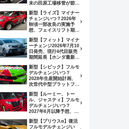
末の田原工場移管が節目
か、ハンマーヘッド採用
新型【ライズ】マイナー
のフェイスリフト予想
チェンジいつ？2026年
【トヨタ最新情報】
秋頃一部改良の実施予
2026年6月一部改良済
想、フェイスリフト期
み、消費税込価格559万
待、受注停止まだ？納期
9000円から
新型【フィット】マイナ
2～3ヵ月に短縮【ダイハ
ーチェンジ2026年7月10
ツ最新情報】前回改良は
日発売、現行4代目販売
2024年11月5日、価格
期間延長【ホンダ最新情
180.07～244.2万円、値
報】次期フィット5発表
上げ約8～10万円、法規
新型【シビック】フルモ
いつ？フルモデルチェン
対応、ハイブリッド
デルチェンジいつ？
ジは2029年頃まで遅れ
4WD追加まだ、フルモ
2028年生産開始計画、
る予想
デルチェンジはトヨタが
次世代中型プラットフォ
介入か
ーム採用、2.0L e:HEV
新型【ルーミー、トー
搭載予想【ホンダ最新情
ル、ジャスティ】フルモ
報】Honda S+ Shiftは現
デルチェンジいつ？
行e:HEV RS 消費税込
2027年6月以降予想、ビ
4,659,600円で先行導入
ッグマイナーチェンジも
新型【プリウスα】復活
う無い？【トヨタ最新情
フルモデルチェンジい
報】1.2Lハイブリッド追