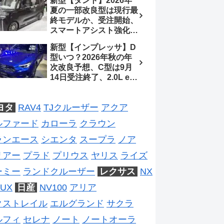
新型【タント】2026年
ジは2028年以降予想
待、S-Zに12.3インチメ
夏の一部改良型は現行最
ーター
終モデルか、受注開始、
スマートアシスト強化と
値上げ想定、2027年頃
新型【インプレッサ】D
フルモデルチェンジ予想
型いつ？2026年秋の年
【ダイハツ最新情報】
次改良予想、C型は9月
14日受注終了、2.0L e-
BOXER廃止、ストロン
グハイブリッド設定無し
ヨタ
RAV4
TJクルーザー
アクア
予想【スバル最新情報】
ルファード
カローラ
クラウン
ランエース
シエンタ
スープラ
ノア
リアー
プラド
プリウス
ヤリス
ライズ
ーミー
ランドクルーザー
レクサス
NX
UX
日産
NV100
アリア
クストレイル
エルグランド
サクラ
ルフィ
セレナ
ノート
ノートオーラ