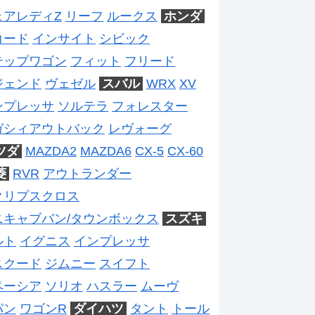
ェアレディZ
リーフ
ルークス
ホンダ
コード
インサイト
シビック
テップワゴン
フィット
フリード
ジェンド
ヴェゼル
スバル
WRX
XV
ンプレッサ
ソルテラ
フォレスター
ガシィアウトバック
レヴォーグ
ツダ
MAZDA2
MAZDA6
CX-5
CX-60
菱
RVR
アウトランダー
クリプスクロス
ニキャブバン/タウンボックス
スズキ
ルト
イグニス
インプレッサ
スクード
ジムニー
スイフト
ペーシア
ソリオ
ハスラー
ムーヴ
パン
ワゴンR
ダイハツ
タント
トール