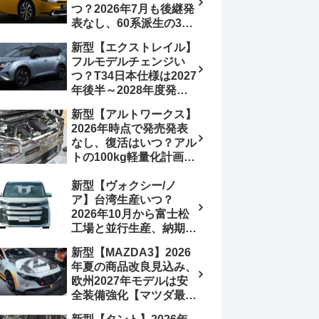
つ？2026年7月も後継発
加は次期型に期待
表なし、60系派生の3列
シートが2027年以降に
新型【エクストレイル】
発売される可能性は【ト
フルモデルチェンジい
ヨタ最新情報デザイン予
つ？T34日本仕様は2027
想画像】スライドドア装
年後半～2028年度発売
備の要望も
予想【日産最新情報】北
新型【アルトワークス】
米ローグe-POWERは
2026年時点で発売発表
2026年後半投入へ
なし、復活はいつ？アル
トの100kg軽量化計画は
継続中、現在80kgに目
新型【ヴォクシー/ノ
処、5MTターボとアルト
ア】台湾生産いつ？
スピリットに期待【スズ
2026年10月から富士松
キ最新情報】
工場と並行生産、納期短
縮へ【トヨタ最新情報】
新型【MAZDA3】2026
2026年5月6日マイナー
年夏の商品改良見込み、
チェンジ、価格 NOAH
欧州2027年モデルは安
326万1500円、VOXY
全装備強化【マツダ最新
375万1000円、特別仕様
情報】フルモデルチェン
車 WxBと煌の追加に期