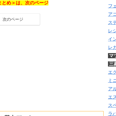
」の＜まとめ＞は、次のページ
フ
ア
次のページ
ス
レ
イ
レ
マ
三
エ
ミ
ア
エ
ス
ラ