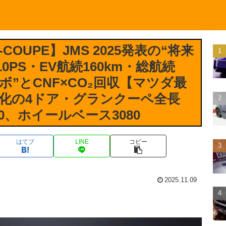
X-COUPE】JMS 2025発表の“将来
0PS・EV航続160km・総航続
ーボ”とCNF×CO₂回収【マツダ最
化の4ドア・グランクーペ全長
480、ホイールベース3080
はてブ
LINE
コピー
2025.11.09