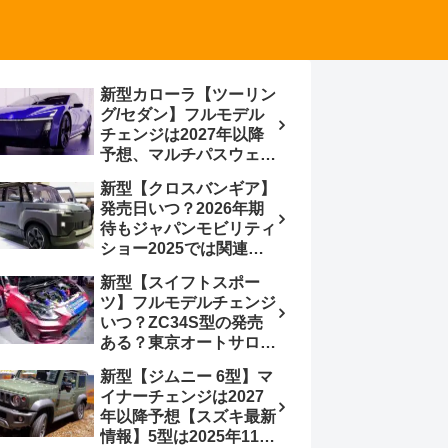
新型カローラ【ツーリン
グ/セダン】フルモデル
チェンジは2027年以降
予想、マルチパスウェイ
プラットフォーム採用、
新型【クロスバンギア】
BEVからの派生で新開発
発売日いつ？2026年期
小型エンジン搭載の
待もジャパンモビリティ
HEV/PHEV、ギガキャ
ショー2025では関連モ
ストの採用は無しか【ト
デルの出品無し【トヨタ
ヨタ最新情報】60周年記
新型【スイフトスポー
最新情報】ベース車ノ
念車発売
ツ】フルモデルチェンジ
ア/ヴォクシーの台湾生
いつ？ZC34S型の発売
産開始に注目、「ギア」
ある？東京オートサロン
のほか「コア」と「ツー
2026に期待、クールイ
ル」、デリカD:5対抗の
新型【ジムニー 6型】マ
エロー レヴはスイスポ
クロスオーバーSUVミニ
イナーチェンジは2027
コンセプトか？ハイブリ
バン
年以降予想【スズキ最新
ッド化/重量増/価格アッ
情報】5型は2025年11月
プが争点【スズキ最新情