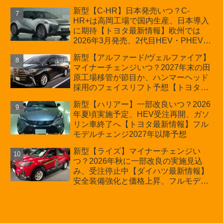
新情報】
新型【C-HR】日本発売いつ？C-
HR+は高岡工場で国内生産、日本導入
に期待【トヨタ最新情報】欧州では
2026年3月発売、2代目HEV・PHEVは
日本未導入
新型【アルファード/ヴェルファイア】
マイナーチェンジいつ？2027年末の田
原工場移管が節目か、ハンマーヘッド
採用のフェイスリフト予想【トヨタ最
新情報】2026年6月一部改良済み、消
新型【ハリアー】一部改良いつ？2026
費税込価格559万9000円から
年夏頃実施予定、HEV受注再開、ガソ
リン車終了へ【トヨタ最新情報】フル
モデルチェンジ2027年以降予想
新型【ライズ】マイナーチェンジい
つ？2026年秋に一部改良の実施見込
み、受注停止中【ダイハツ最新情報】
安全装備強化と価格上昇、フルモデル
チェンジ2028年以降予想