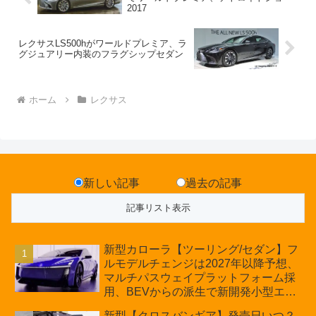
2017
レクサスLS500hがワールドプレミア、ラ
グジュアリー内装のフラグシップセダン
ホーム
レクサス
新しい記事
過去の記事
新型カローラ【ツーリング/セダン】フ
ルモデルチェンジは2027年以降予想、
マルチパスウェイプラットフォーム採
用、BEVからの派生で新開発小型エン
ジン搭載のHEV/PHEV、ギガキャスト
新型【クロスバンギア】発売日いつ？