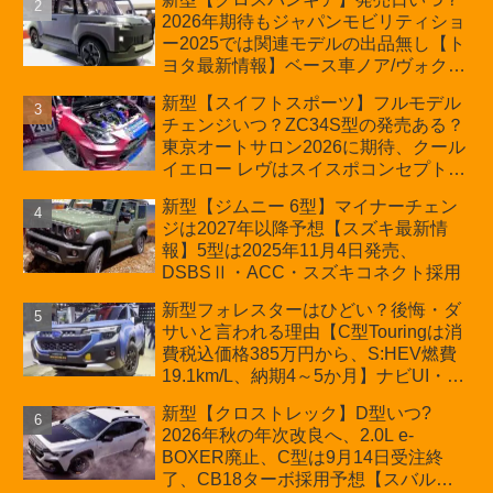
の採用は無しか【トヨタ最新情報】60
2026年期待もジャパンモビリティショ
周年記念車発売
ー2025では関連モデルの出品無し【ト
ヨタ最新情報】ベース車ノア/ヴォクシ
ーの台湾生産開始に注目、「ギア」の
新型【スイフトスポーツ】フルモデル
ほか「コア」と「ツール」、デリカ
チェンジいつ？ZC34S型の発売ある？
D:5対抗のクロスオーバーSUVミニバ
東京オートサロン2026に期待、クール
ン
イエロー レヴはスイスポコンセプト
か？ハイブリッド化/重量増/価格アッ
新型【ジムニー 6型】マイナーチェン
プが争点【スズキ最新情報】特別仕様
ジは2027年以降予想【スズキ最新情
車「ZC33S Final Edition」終了
報】5型は2025年11月4日発売、
DSBSⅡ・ACC・スズキコネクト採用
新型フォレスターはひどい？後悔・ダ
サいと言われる理由【C型Touringは消
費税込価格385万円から、S:HEV燃費
19.1km/L、納期4～5か月】ナビUI・冬
用タイヤ・ウィルダネス日本発売は？
新型【クロストレック】D型いつ?
カーオブザイヤーとJNCAP大賞受賞後
2026年秋の年次改良へ、2.0L e-
も残る注意点
BOXER廃止、C型は9月14日受注終
了、CB18ターボ採用予想【スバル最