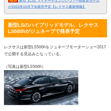
NEW
新型【LS】マイナーチェンジいつ？一部改良モデル
が2022年10月下旬発売予定【レクサス最新情報】
新型LSのハイブリッドモデル、レクサス
LS500hがジュネーブで発表予定
レクサスは新型LS500hをジュネーブモーターショー2017
で公開する見込みとなっている。
（写真は新型LS500h）