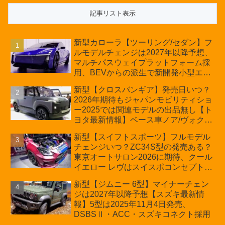
新型カローラ【ツーリング/セダン】フ
ルモデルチェンジは2027年以降予想、
マルチパスウェイプラットフォーム採
用、BEVからの派生で新開発小型エン
ジン搭載のHEV/PHEV、ギガキャスト
新型【クロスバンギア】発売日いつ？
の採用は無しか【トヨタ最新情報】60
2026年期待もジャパンモビリティショ
周年記念車発売
ー2025では関連モデルの出品無し【ト
ヨタ最新情報】ベース車ノア/ヴォクシ
ーの台湾生産開始に注目、「ギア」の
新型【スイフトスポーツ】フルモデル
ほか「コア」と「ツール」、デリカ
チェンジいつ？ZC34S型の発売ある？
D:5対抗のクロスオーバーSUVミニバ
東京オートサロン2026に期待、クール
ン
イエロー レヴはスイスポコンセプト
か？ハイブリッド化/重量増/価格アッ
新型【ジムニー 6型】マイナーチェン
プが争点【スズキ最新情報】特別仕様
ジは2027年以降予想【スズキ最新情
車「ZC33S Final Edition」終了
報】5型は2025年11月4日発売、
DSBSⅡ・ACC・スズキコネクト採用