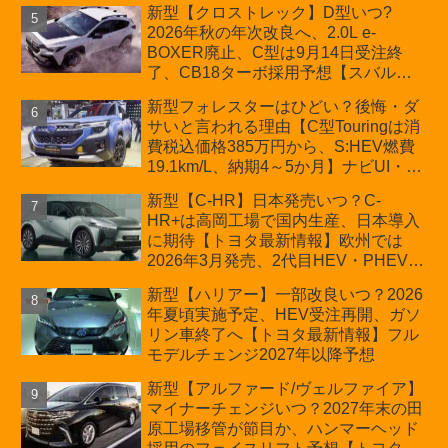
新型【クロストレック】D型いつ?
2026年秋の年次改良へ、2.0L e-
BOXER廃止、C型は9月14日受注終
了、CB18ターボ採用予想【スバル最
新情報】
新型フォレスターはひどい？後悔・ダ
サいと言われる理由【C型Touringは消
費税込価格385万円から、S:HEV燃費
19.1km/L、納期4～5か月】ナビUI・冬
用タイヤ・ウィルダネス日本発売は？
新型【C-HR】日本発売いつ？C-
カーオブザイヤーとJNCAP大賞受賞後
HR+は高岡工場で国内生産、日本導入
も残る注意点
に期待【トヨタ最新情報】欧州では
2026年3月発売、2代目HEV・PHEVは
日本未導入
新型【ハリアー】一部改良いつ？2026
年夏頃実施予定、HEV受注再開、ガソ
リン車終了へ【トヨタ最新情報】フル
モデルチェンジ2027年以降予想
新型【アルファード/ヴェルファイア】
マイナーチェンジいつ？2027年末の田
原工場移管が節目か、ハンマーヘッド