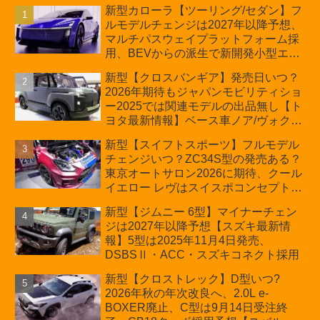
新型カローラ【ツーリング/セダン】フ
ルモデルチェンジは2027年以降予想、
マルチパスウェイプラットフォーム採
用、BEVからの派生で新開発小型エン
ジン搭載のHEV/PHEV、ギガキャスト
新型【クロスバンギア】発売日いつ？
の採用は無しか【トヨタ最新情報】60
2026年期待もジャパンモビリティショ
周年記念車発売
ー2025では関連モデルの出品無し【ト
ヨタ最新情報】ベース車ノア/ヴォクシ
ーの台湾生産開始に注目、「ギア」の
新型【スイフトスポーツ】フルモデル
ほか「コア」と「ツール」、デリカ
チェンジいつ？ZC34S型の発売ある？
D:5対抗のクロスオーバーSUVミニバ
東京オートサロン2026に期待、クール
ン
イエロー レヴはスイスポコンセプト
か？ハイブリッド化/重量増/価格アッ
新型【ジムニー 6型】マイナーチェン
プが争点【スズキ最新情報】特別仕様
ジは2027年以降予想【スズキ最新情
車「ZC33S Final Edition」終了
報】5型は2025年11月4日発売、
DSBSⅡ・ACC・スズキコネクト採用
新型【クロストレック】D型いつ?
2026年秋の年次改良へ、2.0L e-
BOXER廃止、C型は9月14日受注終