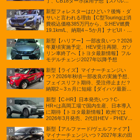
了、CB18ターボ採用予想【スバル最
新情報】
新型フォレスターはひどい？後悔・ダ
サいと言われる理由【C型Touringは消
費税込価格385万円から、S:HEV燃費
19.1km/L、納期4～5か月】ナビUI・冬
用タイヤ・ウィルダネス日本発売は？
新型【ハリアー】一部改良いつ？2026
カーオブザイヤーとJNCAP大賞受賞後
年夏頃実施予定、HEV受注再開、ガソ
も残る注意点
リン車終了へ【トヨタ最新情報】フル
モデルチェンジ2027年以降予想
新型【ライズ】マイナーチェンジい
つ？2026年秋頃一部改良の実施予想、
フェイスリフト期待、受注停止まだ？
納期2～3ヵ月に短縮【ダイハツ最新情
報】前回改良は2024年11月5日、価格
新型【C-HR】日本発売いつ？C-
180.07～244.2万円、値上げ約8～10万
HR+は高岡工場で国内生産、日本導入
円、法規対応、ハイブリッド4WD追加
に期待【トヨタ最新情報】欧州では
まだ、フルモデルチェンジはトヨタが
2026年3月発売、2代目HEV・PHEVは
介入か
日本未導入
新型【アルファード/ヴェルファイア】
マイナーチェンジいつ？2027年末の田