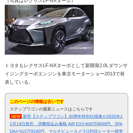
（写真はレクサスLF-NXターボ）
トヨタもレクサスLF-NXターボとして新開発2.0Lダウンサ
イジングターボエンジンを東京モーターショー2013で発
表している。
このページの情報は古いです
ステップワゴンの最新ニュースはこちらです
NEW
新型【ステップワゴン】30周年特別仕様車が2025年1
2月19日発売、消費税込み価格 AIR EXが409万8600円、SPA
DAが415万9100円、マルチビューカメラ/2列目ヒーター標準