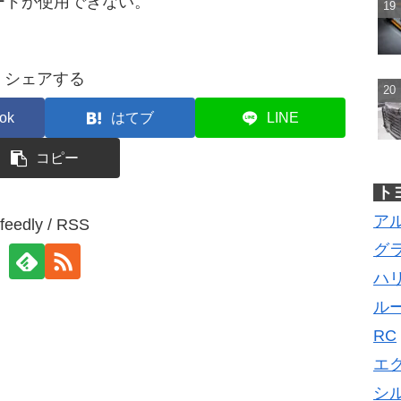
ードが使用できない。
シェアする
ok
はてブ
LINE
コピー
ト
ア
feedly / RSS
グ
ハ
ル
RC
エ
シ