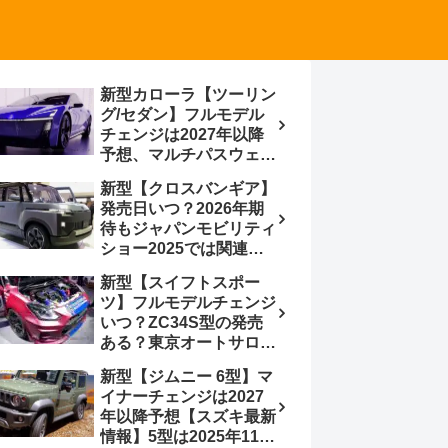
新型カローラ【ツーリン
グ/セダン】フルモデル
チェンジは2027年以降
予想、マルチパスウェイ
プラットフォーム採用、
新型【クロスバンギア】
BEVからの派生で新開発
発売日いつ？2026年期
小型エンジン搭載の
待もジャパンモビリティ
HEV/PHEV、ギガキャ
ショー2025では関連モ
ストの採用は無しか【ト
デルの出品無し【トヨタ
ヨタ最新情報】60周年記
新型【スイフトスポー
最新情報】ベース車ノ
念車発売
ツ】フルモデルチェンジ
ア/ヴォクシーの台湾生
いつ？ZC34S型の発売
産開始に注目、「ギア」
ある？東京オートサロン
のほか「コア」と「ツー
2026に期待、クールイ
ル」、デリカD:5対抗の
新型【ジムニー 6型】マ
エロー レヴはスイスポ
クロスオーバーSUVミニ
イナーチェンジは2027
コンセプトか？ハイブリ
バン
年以降予想【スズキ最新
ッド化/重量増/価格アッ
情報】5型は2025年11月
プが争点【スズキ最新情