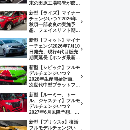
末の田原工場移管が節目
か、ハンマーヘッド採用
新型【ライズ】マイナー
のフェイスリフト予想
チェンジいつ？2026年
【トヨタ最新情報】
秋頃一部改良の実施予
2026年6月一部改良済
想、フェイスリフト期
み、消費税込価格559万
待、受注停止まだ？納期
9000円から
新型【フィット】マイナ
2～3ヵ月に短縮【ダイハ
ーチェンジ2026年7月10
ツ最新情報】前回改良は
日発売、現行4代目販売
2024年11月5日、価格
期間延長【ホンダ最新情
180.07～244.2万円、値
報】次期フィット5発表
上げ約8～10万円、法規
新型【シビック】フルモ
いつ？フルモデルチェン
対応、ハイブリッド
デルチェンジいつ？
ジは2029年頃まで遅れ
4WD追加まだ、フルモ
2028年生産開始計画、
る予想
デルチェンジはトヨタが
次世代中型プラットフォ
介入か
ーム採用、2.0L e:HEV
新型【ルーミー、トー
搭載予想【ホンダ最新情
ル、ジャスティ】フルモ
報】Honda S+ Shiftは現
デルチェンジいつ？
行e:HEV RS 消費税込
2027年6月以降予想、ビ
4,659,600円で先行導入
ッグマイナーチェンジも
新型【プリウスα】復活
う無い？【トヨタ最新情
フルモデルチェンジい
報】1.2Lハイブリッド追