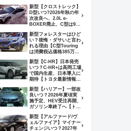
4日発売、DSBSⅡ・
報】特別仕様車
新型【クロストレック】
ACC・スズキコネクト
「ZC33S Final
D型いつ?2026年秋の年
採用
Edition」終了
次改良へ、2.0L e-
BOXER廃止、C型は9月
14日受注終了、CB18タ
新型フォレスターはひど
ーボ採用予想【スバル最
い？後悔・ダサいと言わ
新情報】
れる理由【C型Touring
は消費税込価格385万円
から、S:HEV燃費
新型【C-HR】日本発売
19.1km/L、納期4～5か
いつ？C-HR+は高岡工場
月】ナビUI・冬用タイ
で国内生産、日本導入に
ヤ・ウィルダネス日本発
期待【トヨタ最新情報】
売は？カーオブザイヤー
欧州では2026年3月発
とJNCAP大賞受賞後も
新型【ハリアー】一部改
売、2代目HEV・PHEV
残る注意点
良いつ？2026年夏頃実
は日本未導入
施予定、HEV受注再開、
ガソリン車終了へ【トヨ
タ最新情報】フルモデル
新型【アルファード/ヴ
チェンジ2027年以降予
ェルファイア】マイナー
想
チェンジいつ？2027年