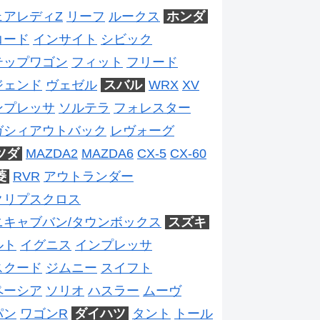
ェアレディZ
リーフ
ルークス
ホンダ
コード
インサイト
シビック
テップワゴン
フィット
フリード
ジェンド
ヴェゼル
スバル
WRX
XV
ンプレッサ
ソルテラ
フォレスター
ガシィアウトバック
レヴォーグ
ツダ
MAZDA2
MAZDA6
CX-5
CX-60
菱
RVR
アウトランダー
クリプスクロス
ニキャブバン/タウンボックス
スズキ
ルト
イグニス
インプレッサ
スクード
ジムニー
スイフト
ペーシア
ソリオ
ハスラー
ムーヴ
パン
ワゴンR
ダイハツ
タント
トール