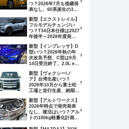
つ？2026年7月も後継発
加は次期型に期待
表なし、60系派生の3列
シートが2027年以降に
新型【エクストレイル】
発売される可能性は【ト
フルモデルチェンジい
ヨタ最新情報デザイン予
つ？T34日本仕様は2027
想画像】スライドドア装
年後半～2028年度発売
備の要望も
予想【日産最新情報】北
新型【インプレッサ】D
米ローグe-POWERは
型いつ？2026年秋の年
2026年後半投入へ
次改良予想、C型は9月
14日受注終了、2.0L e-
BOXER廃止、ストロン
新型【ヴォクシー/ノ
グハイブリッド設定無し
ア】台湾生産いつ？
予想【スバル最新情報】
2026年10月から富士松
工場と並行生産、納期短
縮へ【トヨタ最新情報】
新型【アルトワークス】
2026年5月6日マイナー
2026年時点で発売発表
チェンジ、価格 NOAH
なし、復活はいつ？アル
326万1500円、VOXY
トの100kg軽量化計画は
375万1000円、特別仕様
継続中、現在80kgに目
車 WxBと煌の追加に期