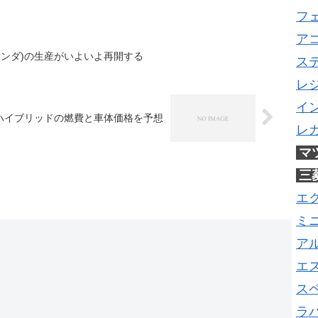
フ
ア
ホンダ)の生産がいよいよ再開する
ス
レ
イ
 ハイブリッドの燃費と車体価格を予想
レ
マ
三
エ
ミ
ア
エ
ス
ラ