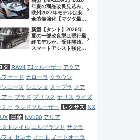
新型【MAZDA3】2026
処、5MTターボとアルト
待、S-Zに12.3インチメ
年夏の商品改良見込み、
スピリットに期待【スズ
ーター
欧州2027年モデルは安
キ最新情報】
全装備強化【マツダ最新
情報】フルモデルチェン
新型【タント】2026年
ジは2028年以降予想
夏の一部改良型は現行最
終モデルか、受注開始、
スマートアシスト強化と
値上げ想定、2027年頃
フルモデルチェンジ予想
ヨタ
RAV4
TJクルーザー
アクア
【ダイハツ最新情報】
ルファード
カローラ
クラウン
ランエース
シエンタ
スープラ
ノア
リアー
プラド
プリウス
ヤリス
ライズ
ーミー
ランドクルーザー
レクサス
NX
UX
日産
NV100
アリア
クストレイル
エルグランド
サクラ
ルフィ
セレナ
ノート
ノートオーラ