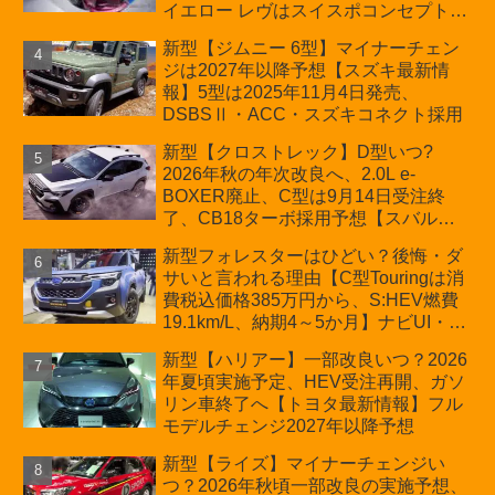
イエロー レヴはスイスポコンセプト
か？ハイブリッド化/重量増/価格アッ
新型【ジムニー 6型】マイナーチェン
プが争点【スズキ最新情報】特別仕様
ジは2027年以降予想【スズキ最新情
車「ZC33S Final Edition」終了
報】5型は2025年11月4日発売、
DSBSⅡ・ACC・スズキコネクト採用
新型【クロストレック】D型いつ?
2026年秋の年次改良へ、2.0L e-
BOXER廃止、C型は9月14日受注終
了、CB18ターボ採用予想【スバル最
新情報】
新型フォレスターはひどい？後悔・ダ
サいと言われる理由【C型Touringは消
費税込価格385万円から、S:HEV燃費
19.1km/L、納期4～5か月】ナビUI・冬
用タイヤ・ウィルダネス日本発売は？
新型【ハリアー】一部改良いつ？2026
カーオブザイヤーとJNCAP大賞受賞後
年夏頃実施予定、HEV受注再開、ガソ
も残る注意点
リン車終了へ【トヨタ最新情報】フル
モデルチェンジ2027年以降予想
新型【ライズ】マイナーチェンジい
つ？2026年秋頃一部改良の実施予想、