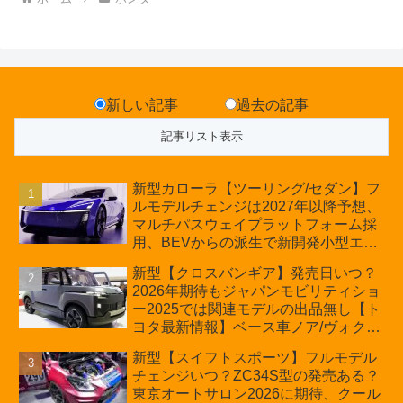
新しい記事
過去の記事
新型カローラ【ツーリング/セダン】フ
ルモデルチェンジは2027年以降予想、
マルチパスウェイプラットフォーム採
用、BEVからの派生で新開発小型エン
ジン搭載のHEV/PHEV、ギガキャスト
新型【クロスバンギア】発売日いつ？
の採用は無しか【トヨタ最新情報】60
2026年期待もジャパンモビリティショ
周年記念車発売
ー2025では関連モデルの出品無し【ト
ヨタ最新情報】ベース車ノア/ヴォクシ
ーの台湾生産開始に注目、「ギア」の
新型【スイフトスポーツ】フルモデル
ほか「コア」と「ツール」、デリカ
チェンジいつ？ZC34S型の発売ある？
D:5対抗のクロスオーバーSUVミニバ
東京オートサロン2026に期待、クール
ン