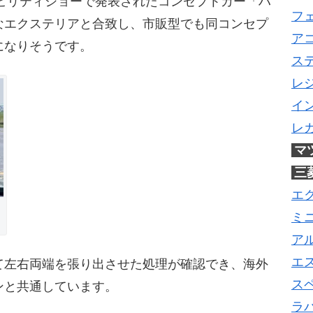
モビリティショーで発表されたコンセプトカー「ハ
フ
なエクステリアと合致し、市販型でも同コンセプ
ア
になりそうです。
ス
レ
イ
レ
マ
三
エ
ミ
ア
エ
て左右両端を張り出させた処理が確認でき、海外
ス
ンと共通しています。
ラ