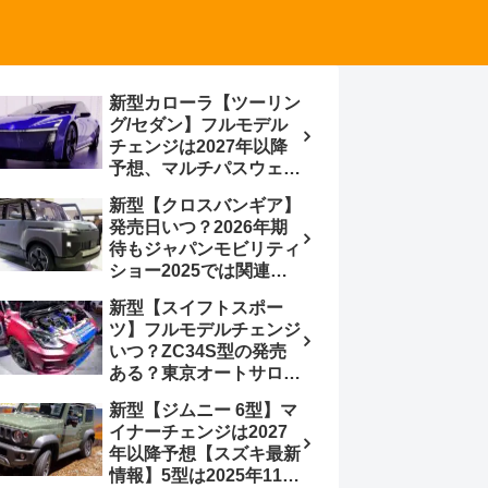
新型カローラ【ツーリン
グ/セダン】フルモデル
チェンジは2027年以降
予想、マルチパスウェイ
プラットフォーム採用、
新型【クロスバンギア】
BEVからの派生で新開発
発売日いつ？2026年期
小型エンジン搭載の
待もジャパンモビリティ
HEV/PHEV、ギガキャ
ショー2025では関連モ
ストの採用は無しか【ト
デルの出品無し【トヨタ
ヨタ最新情報】60周年記
新型【スイフトスポー
最新情報】ベース車ノ
念車発売
ツ】フルモデルチェンジ
ア/ヴォクシーの台湾生
いつ？ZC34S型の発売
産開始に注目、「ギア」
ある？東京オートサロン
のほか「コア」と「ツー
2026に期待、クールイ
ル」、デリカD:5対抗の
新型【ジムニー 6型】マ
エロー レヴはスイスポ
クロスオーバーSUVミニ
イナーチェンジは2027
コンセプトか？ハイブリ
バン
年以降予想【スズキ最新
ッド化/重量増/価格アッ
情報】5型は2025年11月
プが争点【スズキ最新情