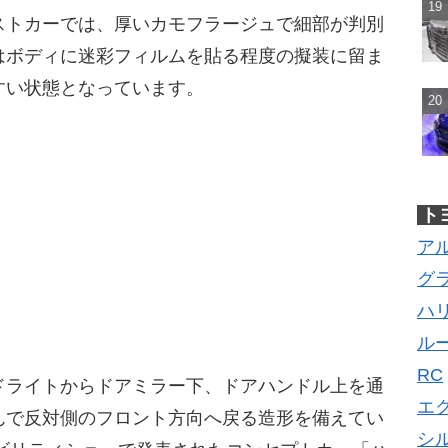
ストカーでは、厚いカモフラージュで細部が判別
はボディに迷彩フィルムを貼る程度の擬装に留ま
すい状態となっています。
ト
ア
グ
ハ
ル
RC
ドライトからドアミラー下、ドアハンドル上を通
エ
んで反対側のフロント方向へ戻る造形を備えてい
シ