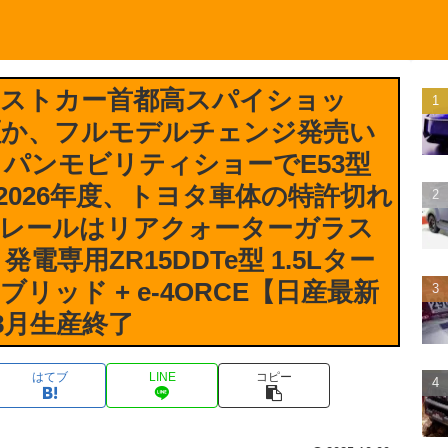
テストカー首都高スパイショッ
証か、フルモデルチェンジ発売い
ジャパンモビリティショーでE53型
2026年度、トヨタ車体の特許切れ
アレールはリアクォーターガラス
発電専用ZR15DDTe型 1.5Lター
ッド + e-4ORCE【日産最新
年8月生産終了
はてブ
LINE
コピー