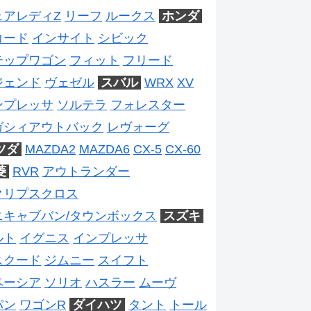
ェアレディZ
リーフ
ルークス
ホンダ
コード
インサイト
シビック
テップワゴン
フィット
フリード
ジェンド
ヴェゼル
スバル
WRX
XV
ンプレッサ
ソルテラ
フォレスター
ガシィアウトバック
レヴォーグ
ツダ
MAZDA2
MAZDA6
CX-5
CX-60
菱
RVR
アウトランダー
クリプスクロス
ニキャブバン/タウンボックス
スズキ
ルト
イグニス
インプレッサ
スクード
ジムニー
スイフト
ペーシア
ソリオ
ハスラー
ムーヴ
パン
ワゴンR
ダイハツ
タント
トール