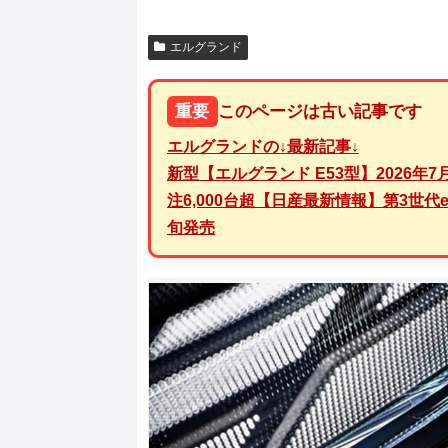
エルグランド
重要
このページは古い記事です
エルグランド
の↓最新記事↓
新型【エルグランド E53型】2026年7
注6,000台超【日産最新情報】第3世代e
旬発売