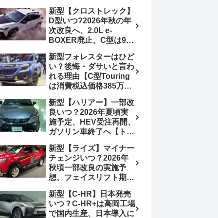
4日発売、DSBSⅡ・
報】特別仕様車
新型【クロストレック】
ACC・スズキコネクト
「ZC33S Final
D型いつ?2026年秋の年
採用
Edition」終了
次改良へ、2.0L e-
BOXER廃止、C型は9月
14日受注終了、CB18タ
新型フォレスターはひど
ーボ採用予想【スバル最
い？後悔・ダサいと言わ
新情報】
れる理由【C型Touring
は消費税込価格385万円
から、S:HEV燃費
新型【ハリアー】一部改
19.1km/L、納期4～5か
良いつ？2026年夏頃実
月】ナビUI・冬用タイ
施予定、HEV受注再開、
ヤ・ウィルダネス日本発
ガソリン車終了へ【トヨ
売は？カーオブザイヤー
タ最新情報】フルモデル
とJNCAP大賞受賞後も
新型【ライズ】マイナー
チェンジ2027年以降予
残る注意点
チェンジいつ？2026年
想
秋頃一部改良の実施予
想、フェイスリフト期
待、受注停止まだ？納期
新型【C-HR】日本発売
2～3ヵ月に短縮【ダイハ
いつ？C-HR+は高岡工場
ツ最新情報】前回改良は
で国内生産、日本導入に
2024年11月5日、価格