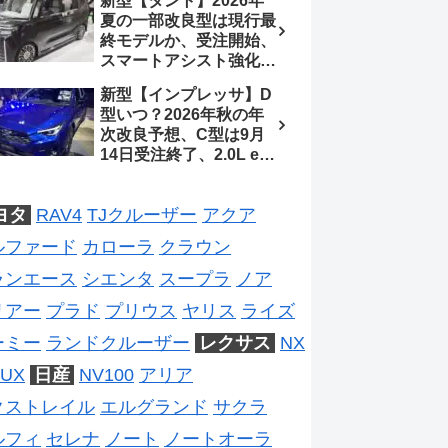
新型【タント】2026年
2026年5月6日マイナー
夏の一部改良型は現行最
チェンジ、価格 NOAH
終モデルか、受注開始、
326万1500円、VOXY
スマートアシスト強化と
375万1000円、特別仕様
値上げ想定、2027年頃
車 WxBと煌の追加に期
新型【インプレッサ】D
フルモデルチェンジ予想
待、S-Zに12.3インチメ
型いつ？2026年秋の年
【ダイハツ最新情報】
ーター
次改良予想、C型は9月
14日受注終了、2.0L e-
BOXER廃止、ストロン
グハイブリッド設定無し
ヨタ
RAV4
TJクルーザー
アクア
予想【スバル最新情報】
ルファード
カローラ
クラウン
ランエース
シエンタ
スープラ
ノア
リアー
プラド
プリウス
ヤリス
ライズ
ーミー
ランドクルーザー
レクサス
NX
UX
日産
NV100
アリア
クストレイル
エルグランド
サクラ
ルフィ
セレナ
ノート
ノートオーラ