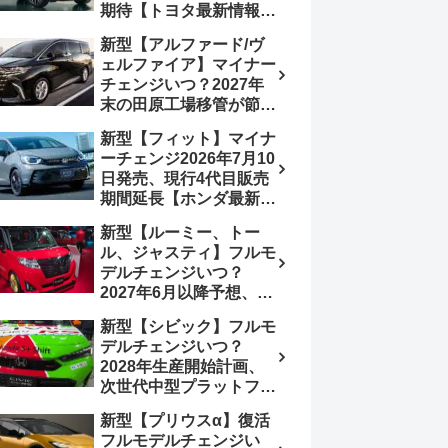
期待【トヨタ最新情報】
180.07～244.2万円、値
欧州では2026年3月発
上げ約8～10万円、法規
新型【アルファード/ヴ
売、2代目HEV・PHEV
対応、ハイブリッド
ェルファイア】マイナー
は日本未導入
4WD追加まだ、フルモ
チェンジいつ？2027年
デルチェンジはトヨタが
末の田原工場移管が節目
介入か
か、ハンマーヘッド採用
新型【フィット】マイナ
のフェイスリフト予想
ーチェンジ2026年7月10
【トヨタ最新情報】
日発売、現行4代目販売
2026年6月一部改良済
期間延長【ホンダ最新情
み、消費税込価格559万
報】次期フィット5発表
9000円から
新型【ルーミー、トー
いつ？フルモデルチェン
ル、ジャスティ】フルモ
ジは2029年頃まで遅れ
デルチェンジいつ？
る予想
2027年6月以降予想、ビ
ッグマイナーチェンジも
新型【シビック】フルモ
う無い？【トヨタ最新情
デルチェンジいつ？
報】1.2Lハイブリッド追
2028年生産開始計画、
加は次期型に期待
次世代中型プラットフォ
ーム採用、2.0L e:HEV
新型【プリウスα】復活
搭載予想【ホンダ最新情
フルモデルチェンジい
報】Honda S+ Shiftは現