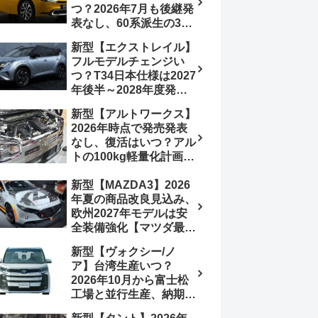
つ？2026年7月も後継発
行e:HEV RS 消費税込
表なし、60系派生の3列
4,659,600円で先行導入
シートが2027年以降に
新型【エクストレイル】
発売される可能性は【ト
フルモデルチェンジい
ヨタ最新情報デザイン予
つ？T34日本仕様は2027
想画像】スライドドア装
年後半～2028年度発売
備の要望も
予想【日産最新情報】北
新型【アルトワークス】
米ローグe-POWERは
2026年時点で発売発表
2026年後半投入へ
なし、復活はいつ？アル
トの100kg軽量化計画は
継続中、現在80kgに目
新型【MAZDA3】2026
処、5MTターボとアルト
年夏の商品改良見込み、
スピリットに期待【スズ
欧州2027年モデルは安
キ最新情報】
全装備強化【マツダ最新
情報】フルモデルチェン
新型【ヴォクシー/ノ
ジは2028年以降予想
ア】台湾生産いつ？
2026年10月から富士松
工場と並行生産、納期短
縮へ【トヨタ最新情報】