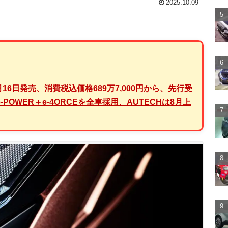
2025.10.09
月16日発売、消費税込価格689万7,000円から、先行受
-POWER＋e-4ORCEを全車採用、AUTECHは8月上