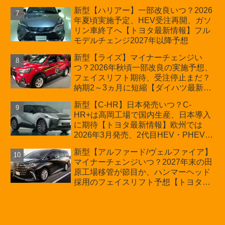
用タイヤ・ウィルダネス日本発売は？
新型【ハリアー】一部改良いつ？2026
カーオブザイヤーとJNCAP大賞受賞後
年夏頃実施予定、HEV受注再開、ガソ
も残る注意点
リン車終了へ【トヨタ最新情報】フル
モデルチェンジ2027年以降予想
新型【ライズ】マイナーチェンジい
つ？2026年秋頃一部改良の実施予想、
フェイスリフト期待、受注停止まだ？
納期2～3ヵ月に短縮【ダイハツ最新情
報】前回改良は2024年11月5日、価格
新型【C-HR】日本発売いつ？C-
180.07～244.2万円、値上げ約8～10万
HR+は高岡工場で国内生産、日本導入
円、法規対応、ハイブリッド4WD追加
に期待【トヨタ最新情報】欧州では
まだ、フルモデルチェンジはトヨタが
2026年3月発売、2代目HEV・PHEVは
介入か
日本未導入
新型【アルファード/ヴェルファイア】
マイナーチェンジいつ？2027年末の田
原工場移管が節目か、ハンマーヘッド
採用のフェイスリフト予想【トヨタ最
新情報】2026年6月一部改良済み、消
費税込価格559万9000円から