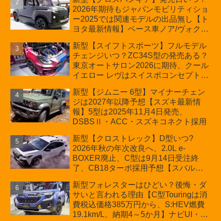
の採用は無しか【トヨタ最新情報】60
2026年期待もジャパンモビリティショ
周年記念車発売
ー2025では関連モデルの出品無し【ト
ヨタ最新情報】ベース車ノア/ヴォクシ
ーの台湾生産開始に注目、「ギア」の
新型【スイフトスポーツ】フルモデル
ほか「コア」と「ツール」、デリカ
チェンジいつ？ZC34S型の発売ある？
D:5対抗のクロスオーバーSUVミニバ
東京オートサロン2026に期待、クール
ン
イエロー レヴはスイスポコンセプト
か？ハイブリッド化/重量増/価格アッ
新型【ジムニー 6型】マイナーチェン
プが争点【スズキ最新情報】特別仕様
ジは2027年以降予想【スズキ最新情
車「ZC33S Final Edition」終了
報】5型は2025年11月4日発売、
DSBSⅡ・ACC・スズキコネクト採用
新型【クロストレック】D型いつ?
2026年秋の年次改良へ、2.0L e-
BOXER廃止、C型は9月14日受注終
了、CB18ターボ採用予想【スバル最
新情報】
新型フォレスターはひどい？後悔・ダ
サいと言われる理由【C型Touringは消
費税込価格385万円から、S:HEV燃費
19.1km/L、納期4～5か月】ナビUI・冬