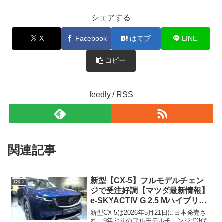
シェアする
X
Facebook
はてブ
LINE
コピー
feedly / RSS
関連記事
新型【CX-5】フルモデルチェン
CX-5
ジで受注好調【マツダ最新情報】
e-SKYACTIV G 2.5 Mハイブリッ
ド/6AT搭載、マツダ製2.5L
新型CX-5は2026年5月21日に日本発売さ
SKYACTIV-Z ハイブリッド搭載
れ、9年ぶりのフルモデルチェンジで3代