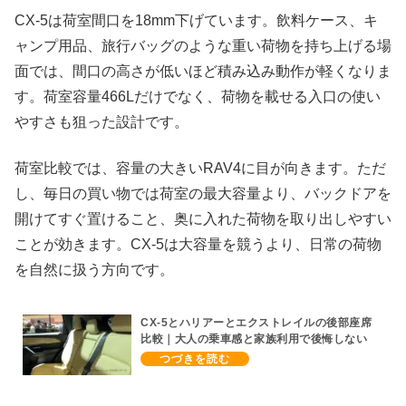
CX-5は荷室間口を18mm下げています。飲料ケース、キ
ャンプ用品、旅行バッグのような重い荷物を持ち上げる場
面では、間口の高さが低いほど積み込み動作が軽くなりま
す。荷室容量466Lだけでなく、荷物を載せる入口の使い
やすさも狙った設計です。
荷室比較では、容量の大きいRAV4に目が向きます。ただ
し、毎日の買い物では荷室の最大容量より、バックドアを
開けてすぐ置けること、奥に入れた荷物を取り出しやすい
ことが効きます。CX-5は大容量を競うより、日常の荷物
を自然に扱う方向です。
CX-5とハリアーとエクストレイルの後部座席
比較｜大人の乗車感と家族利用で後悔しない
選び方