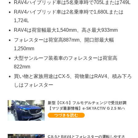
RAV4ハイブリッド車は5名乗車時で705Lまたは749L
RAV4ハイブリッド車は2名乗車時で1,680Lまたは
1,724L
RAV4は荷室幅最大1,540mm、高さ最大933mm
フォレスターは荷室高887mm、開口部最大幅
1,250mm
大型サンルーフ装着車のフォレスターは荷室高
822mm
買い物と家族用途はCX-5、荷物量はRAV4、積み下ろ
しはフォレスター
新型【CX-5】フルモデルチェンジで受注好調
【マツダ最新情報】e-SKYACTIV G 2.5 Mハ
イブリッド/6AT搭載、マツダ製2.5L
SKYACTIV-Z ハイブリッド搭載車は2027年予
想
CX-5とRAV4とフォレスターの運転しやすさ