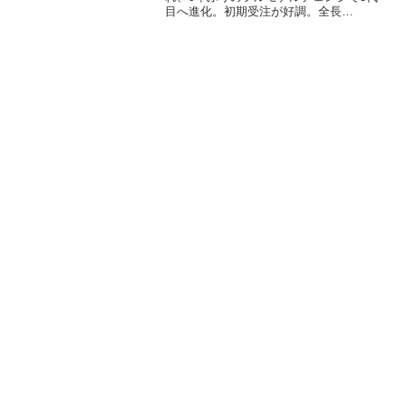
目へ進化。初期受注が好調。全長
車は2027年予想
4690mm、全幅1860mm、全高1695mmの
ボディに、国内初採用のe-SKYACTIV G
2.5とMハイブリッドを搭載。大型ディス
プレイ、Google搭載インフォテインメン
ト、拡大された後席空間と466Lの荷室容
量を備え、価格は330万円から447万1500
円。S・G・Lの3グレードで展開されま
す。