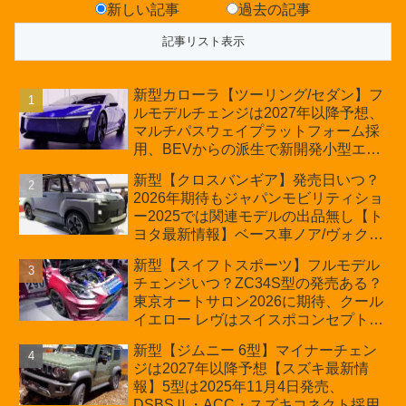
新しい記事
過去の記事
新型カローラ【ツーリング/セダン】フ
ルモデルチェンジは2027年以降予想、
マルチパスウェイプラットフォーム採
用、BEVからの派生で新開発小型エン
ジン搭載のHEV/PHEV、ギガキャスト
新型【クロスバンギア】発売日いつ？
の採用は無しか【トヨタ最新情報】60
2026年期待もジャパンモビリティショ
周年記念車発売
ー2025では関連モデルの出品無し【ト
ヨタ最新情報】ベース車ノア/ヴォクシ
ーの台湾生産開始に注目、「ギア」の
新型【スイフトスポーツ】フルモデル
ほか「コア」と「ツール」、デリカ
チェンジいつ？ZC34S型の発売ある？
D:5対抗のクロスオーバーSUVミニバ
東京オートサロン2026に期待、クール
ン
イエロー レヴはスイスポコンセプト
か？ハイブリッド化/重量増/価格アッ
新型【ジムニー 6型】マイナーチェン
プが争点【スズキ最新情報】特別仕様
ジは2027年以降予想【スズキ最新情
車「ZC33S Final Edition」終了
報】5型は2025年11月4日発売、
DSBSⅡ・ACC・スズキコネクト採用