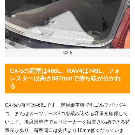
CX-5
CX-5の荷室は466L、RAV4は749L、フォ
レスターは高さ887mmで持ち味が分かれ
る
CX-5の荷室は466Lです。定員乗車時でもゴルフバッグ4
つ、またはスーツケース4つを積み込める容量を確保して
います。後席乗車時でもベビーカーを縦置き収納できる荷
室長があり、荷室間口は先代より18mm低くなっていま