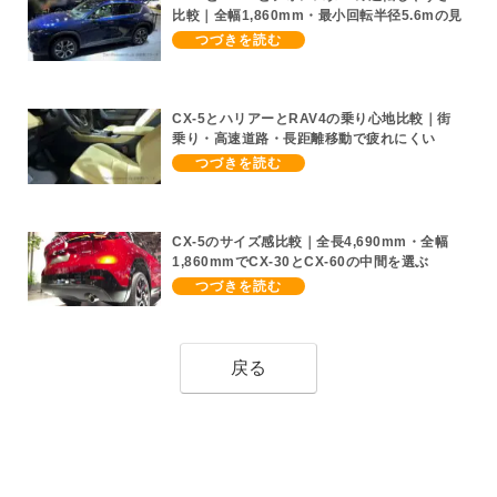
比較｜全幅1,860mm・最小回転半径5.6mの見
切りと駐車感覚
CX-5とハリアーとRAV4の乗り心地比較｜街
乗り・高速道路・長距離移動で疲れにくい
SUV
CX-5のサイズ感比較｜全長4,690mm・全幅
1,860mmでCX-30とCX-60の中間を選ぶ
戻る