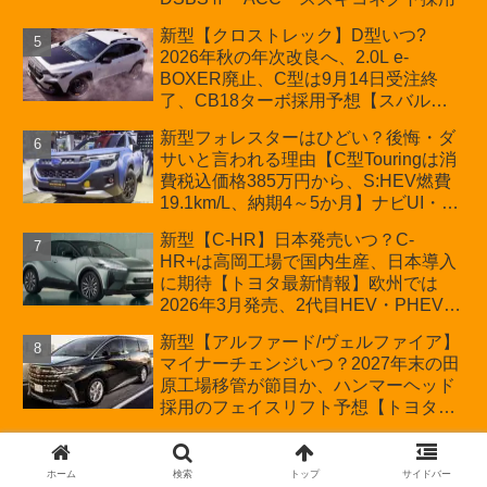
新型【クロストレック】D型いつ?
2026年秋の年次改良へ、2.0L e-
BOXER廃止、C型は9月14日受注終
了、CB18ターボ採用予想【スバル最
新情報】
新型フォレスターはひどい？後悔・ダ
サいと言われる理由【C型Touringは消
費税込価格385万円から、S:HEV燃費
19.1km/L、納期4～5か月】ナビUI・冬
用タイヤ・ウィルダネス日本発売は？
新型【C-HR】日本発売いつ？C-
カーオブザイヤーとJNCAP大賞受賞後
HR+は高岡工場で国内生産、日本導入
も残る注意点
に期待【トヨタ最新情報】欧州では
2026年3月発売、2代目HEV・PHEVは
日本未導入
新型【アルファード/ヴェルファイア】
マイナーチェンジいつ？2027年末の田
原工場移管が節目か、ハンマーヘッド
採用のフェイスリフト予想【トヨタ最
新情報】2026年6月一部改良済み、消
新型【ハリアー】一部改良いつ？2026
費税込価格559万9000円から
年夏頃実施予定、HEV受注再開、ガソ
ホーム
検索
トップ
サイドバー