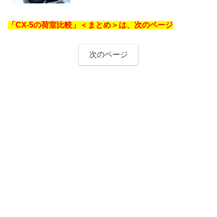
SKYACTIV-Z ハイブリッド搭載車は2027年予
想
「CX-5の荷室比較」＜まとめ＞は、次のページ
次のページ