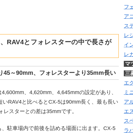
フ
ア
ス
レ
860mm、RAV4とフォレスターの中で長さが
イ
レ
マ
4より45～90mm、フォレスターより35mm長い
三
エ
は4,600mm、4,620mm、4,645mmの設定があり、
ミ
短いRAV4と比べるとCX-5は90mm長く、最も長い
ア
フォレスターとの差は35mmです。
エ
ス
、駐車場内で前後を詰める場面に出ます。CX-5
ラ