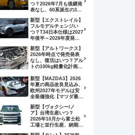
つ？2026年7月も後継発
行e:HEV RS 消費税込
表なし、60系派生の3列
4,659,600円で先行導入
シートが2027年以降に
新型【エクストレイル】
発売される可能性は【ト
フルモデルチェンジい
ヨタ最新情報デザイン予
つ？T34日本仕様は2027
想画像】スライドドア装
年後半～2028年度発売
備の要望も
予想【日産最新情報】北
新型【アルトワークス】
米ローグe-POWERは
2026年時点で発売発表
2026年後半投入へ
なし、復活はいつ？アル
トの100kg軽量化計画は
継続中、現在80kgに目
新型【MAZDA3】2026
処、5MTターボとアルト
年夏の商品改良見込み、
スピリットに期待【スズ
欧州2027年モデルは安
キ最新情報】
全装備強化【マツダ最新
情報】フルモデルチェン
新型【ヴォクシー/ノ
ジは2028年以降予想
ア】台湾生産いつ？
2026年10月から富士松
工場と並行生産、納期短
縮へ【トヨタ最新情報】