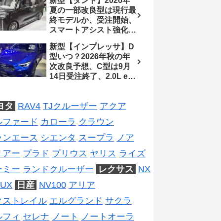
新型【タント】2026年
2026年5月6日マイナー
夏の一部改良型は現行最
チェンジ、価格 NOAH
終モデルか、受注開始、
326万1500円、VOXY
スマートアシスト強化と
375万1000円、特別仕様
値上げ想定、2027年頃
車 WxBと煌の追加に期
新型【インプレッサ】D
フルモデルチェンジ予想
待、S-Zに12.3インチメ
型いつ？2026年秋の年
【ダイハツ最新情報】
ーター
次改良予想、C型は9月
14日受注終了、2.0L e-
BOXER廃止、ストロン
グハイブリッド設定無し
ヨタ
RAV4
TJクルーザー
アクア
予想【スバル最新情報】
ルファード
カローラ
クラウン
ランエース
シエンタ
スープラ
ノア
リアー
プラド
プリウス
ヤリス
ライズ
ーミー
ランドクルーザー
レクサス
NX
UX
日産
NV100
アリア
クストレイル
エルグランド
サクラ
ルフィ
セレナ
ノート
ノートオーラ