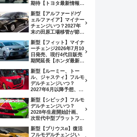
期待【トヨタ最新情報】
180.07～244.2万円、値
欧州では2026年3月発
上げ約8～10万円、法規
新型【アルファード/ヴ
売、2代目HEV・PHEV
対応、ハイブリッド
ェルファイア】マイナー
は日本未導入
4WD追加まだ、フルモ
チェンジいつ？2027年
デルチェンジはトヨタが
末の田原工場移管が節目
介入か
か、ハンマーヘッド採用
新型【フィット】マイナ
のフェイスリフト予想
ーチェンジ2026年7月10
【トヨタ最新情報】
日発売、現行4代目販売
2026年6月一部改良済
期間延長【ホンダ最新情
み、消費税込価格559万
報】次期フィット5発表
9000円から
新型【ルーミー、トー
いつ？フルモデルチェン
ル、ジャスティ】フルモ
ジは2029年頃まで遅れ
デルチェンジいつ？
る予想
2027年6月以降予想、ビ
ッグマイナーチェンジも
新型【シビック】フルモ
う無い？【トヨタ最新情
デルチェンジいつ？
報】1.2Lハイブリッド追
2028年生産開始計画、
加は次期型に期待
次世代中型プラットフォ
ーム採用、2.0L e:HEV
新型【プリウスα】復活
搭載予想【ホンダ最新情
フルモデルチェンジい
報】Honda S+ Shiftは現