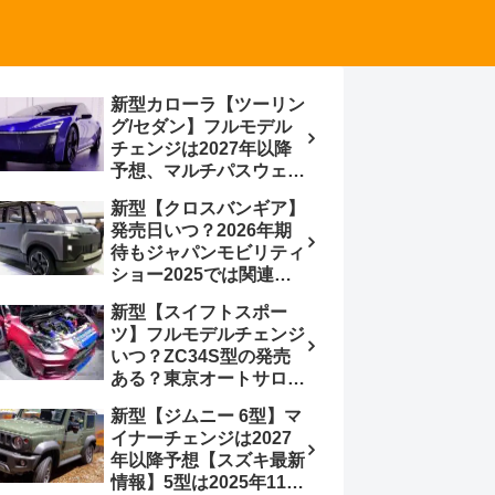
新型カローラ【ツーリン
グ/セダン】フルモデル
チェンジは2027年以降
予想、マルチパスウェイ
プラットフォーム採用、
新型【クロスバンギア】
BEVからの派生で新開発
発売日いつ？2026年期
小型エンジン搭載の
待もジャパンモビリティ
HEV/PHEV、ギガキャ
ショー2025では関連モ
ストの採用は無しか【ト
デルの出品無し【トヨタ
ヨタ最新情報】60周年記
新型【スイフトスポー
最新情報】ベース車ノ
念車発売
ツ】フルモデルチェンジ
ア/ヴォクシーの台湾生
いつ？ZC34S型の発売
産開始に注目、「ギア」
ある？東京オートサロン
のほか「コア」と「ツー
2026に期待、クールイ
ル」、デリカD:5対抗の
新型【ジムニー 6型】マ
エロー レヴはスイスポ
クロスオーバーSUVミニ
イナーチェンジは2027
コンセプトか？ハイブリ
バン
年以降予想【スズキ最新
ッド化/重量増/価格アッ
情報】5型は2025年11月
プが争点【スズキ最新情