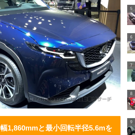
幅1,860mmと最小回転半径5.6mを