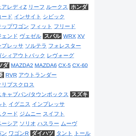
ェアレディZ
リーフ
ルークス
ホンダ
コード
インサイト
シビック
テップワゴン
フィット
フリード
ジェンド
ヴェゼル
スバル
WRX
XV
ンプレッサ
ソルテラ
フォレスター
ガシィアウトバック
レヴォーグ
ツダ
MAZDA2
MAZDA6
CX-5
CX-60
菱
RVR
アウトランダー
クリプスクロス
ニキャブバン/タウンボックス
スズキ
ルト
イグニス
インプレッサ
スクード
ジムニー
スイフト
ペーシア
ソリオ
ハスラー
ムーヴ
パン
ワゴンR
ダイハツ
タント
トール