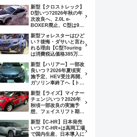
4日発売、DSBSⅡ・
報】特別仕様車
新型【クロストレック】
ACC・スズキコネクト
「ZC33S Final
D型いつ?2026年秋の年
採用
Edition」終了
次改良へ、2.0L e-
BOXER廃止、C型は9月
14日受注終了、CB18タ
新型フォレスターはひど
ーボ採用予想【スバル最
い？後悔・ダサいと言わ
新情報】
れる理由【C型Touring
は消費税込価格385万円
から、S:HEV燃費
新型【ハリアー】一部改
19.1km/L、納期4～5か
良いつ？2026年夏頃実
月】ナビUI・冬用タイ
施予定、HEV受注再開、
ヤ・ウィルダネス日本発
ガソリン車終了へ【トヨ
売は？カーオブザイヤー
タ最新情報】フルモデル
とJNCAP大賞受賞後も
新型【ライズ】マイナー
チェンジ2027年以降予
残る注意点
チェンジいつ？2026年
想
秋頃一部改良の実施予
想、フェイスリフト期
待、受注停止まだ？納期
新型【C-HR】日本発売
2～3ヵ月に短縮【ダイハ
いつ？C-HR+は高岡工場
ツ最新情報】前回改良は
で国内生産、日本導入に
2024年11月5日、価格