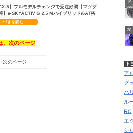
CX-5】フルモデルチェンジで受注好調【マツダ
】e-SKYACTIV G 2.5 Mハイブリッド/6AT搭
ダ製2.5L SKYACTIV-Z ハイブリッド搭載車は
年予想
＞は、次のページ
次のページ
ト
ア
グ
ハ
ル
RC
エ
シ