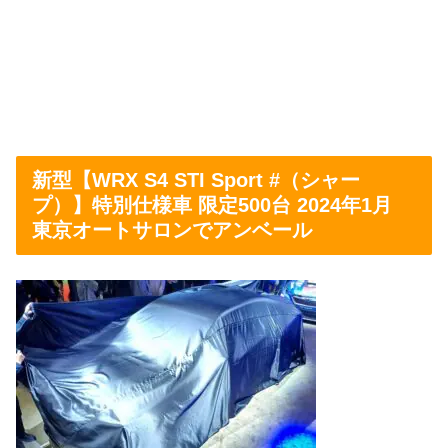
新型【WRX S4 STI Sport #（シャー
プ）】特別仕様車 限定500台 2024年1月
東京オートサロンでアンベール