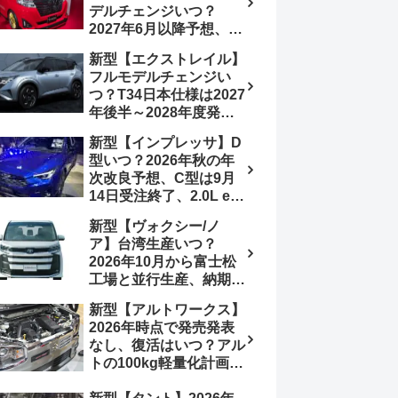
デルチェンジいつ？
想画像】スライドドア装
2027年6月以降予想、ビ
備の要望も
ッグマイナーチェンジも
新型【エクストレイル】
う無い？【トヨタ最新情
フルモデルチェンジい
報】1.2Lハイブリッド追
つ？T34日本仕様は2027
加は次期型に期待
年後半～2028年度発売
予想【日産最新情報】北
新型【インプレッサ】D
米ローグe-POWERは
型いつ？2026年秋の年
2026年後半投入へ
次改良予想、C型は9月
14日受注終了、2.0L e-
BOXER廃止、ストロン
新型【ヴォクシー/ノ
グハイブリッド設定無し
ア】台湾生産いつ？
予想【スバル最新情報】
2026年10月から富士松
工場と並行生産、納期短
縮へ【トヨタ最新情報】
新型【アルトワークス】
2026年5月6日マイナー
2026年時点で発売発表
チェンジ、価格 NOAH
なし、復活はいつ？アル
326万1500円、VOXY
トの100kg軽量化計画は
375万1000円、特別仕様
継続中、現在80kgに目
車 WxBと煌の追加に期