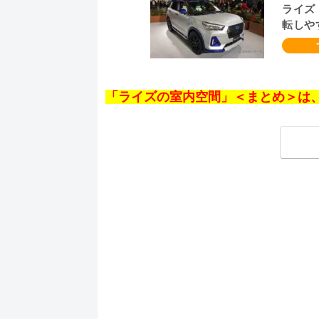
ライズ
転しや
ら
「ライズの室内空間」＜まとめ＞は