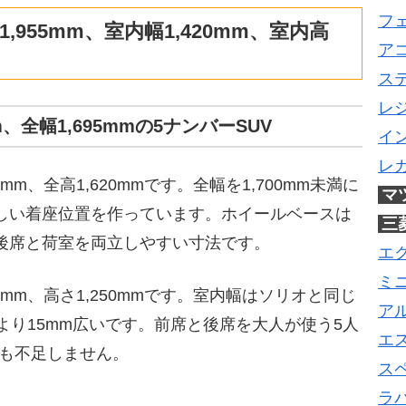
フ
955mm、室内幅1,420mm、室内高
ア
ス
レ
m、全幅1,695mmの5ナンバーSUV
イ
レ
5mm、全高1,620mmです。全幅を1,700mm未満に
マ
Vらしい着座位置を作っています。ホイールベースは
三
して後席と荷室を両立しやすい寸法です。
エ
ミ
20mm、高さ1,250mmです。室内幅はソリオと同じ
ア
5mmより15mm広いです。前席と後席を大人が使う5人
エ
でも不足しません。
ス
ラ