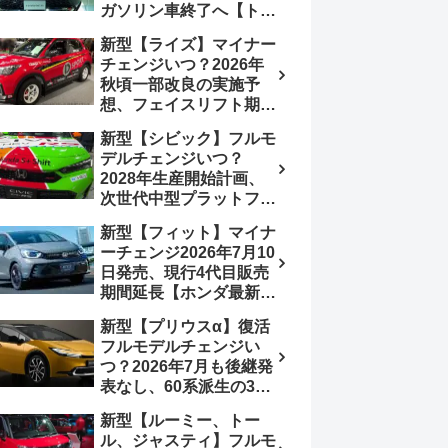
ガソリン車終了へ【トヨ
み、消費税込価格559万
タ最新情報】フルモデル
9000円から
新型【ライズ】マイナー
チェンジ2027年以降予
チェンジいつ？2026年
想
秋頃一部改良の実施予
想、フェイスリフト期
待、受注停止まだ？納期
新型【シビック】フルモ
2～3ヵ月に短縮【ダイハ
デルチェンジいつ？
ツ最新情報】前回改良は
2028年生産開始計画、
2024年11月5日、価格
次世代中型プラットフォ
180.07～244.2万円、値
ーム採用、2.0L e:HEV
上げ約8～10万円、法規
新型【フィット】マイナ
搭載予想【ホンダ最新情
対応、ハイブリッド
ーチェンジ2026年7月10
報】Honda S+ Shiftは現
4WD追加まだ、フルモ
日発売、現行4代目販売
行e:HEV RS 消費税込
デルチェンジはトヨタが
期間延長【ホンダ最新情
4,659,600円で先行導入
介入か
報】次期フィット5発表
新型【プリウスα】復活
いつ？フルモデルチェン
フルモデルチェンジい
ジは2029年頃まで遅れ
つ？2026年7月も後継発
る予想
表なし、60系派生の3列
シートが2027年以降に
新型【ルーミー、トー
発売される可能性は【ト
ル、ジャスティ】フルモ
ヨタ最新情報デザイン予