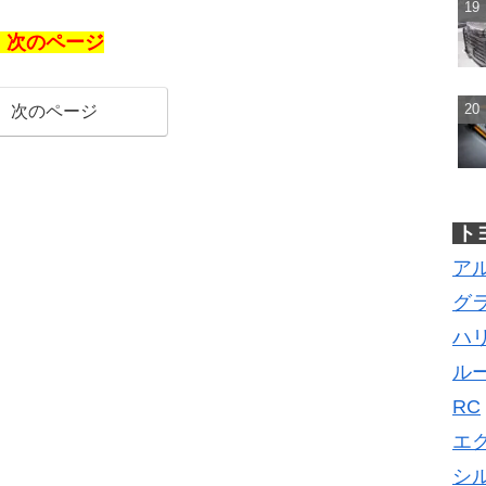
10万円、法規対応、ハイブリッド4WD追加ま
ルモデルチェンジはトヨタが介入か
、次のページ
次のページ
ト
ア
グ
ハ
ル
RC
エ
シ