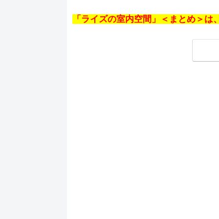
約8～
だ、フ
「ライズの室内空間」＜まとめ＞は