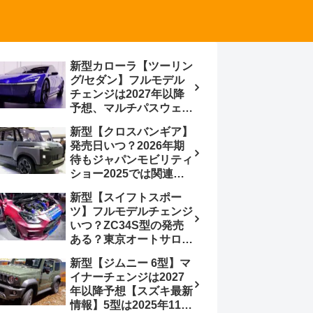
新型カローラ【ツーリン
グ/セダン】フルモデル
チェンジは2027年以降
予想、マルチパスウェイ
プラットフォーム採用、
新型【クロスバンギア】
BEVからの派生で新開発
発売日いつ？2026年期
小型エンジン搭載の
待もジャパンモビリティ
HEV/PHEV、ギガキャ
ショー2025では関連モ
ストの採用は無しか【ト
デルの出品無し【トヨタ
ヨタ最新情報】60周年記
新型【スイフトスポー
最新情報】ベース車ノ
念車発売
ツ】フルモデルチェンジ
ア/ヴォクシーの台湾生
いつ？ZC34S型の発売
産開始に注目、「ギア」
ある？東京オートサロン
のほか「コア」と「ツー
2026に期待、クールイ
ル」、デリカD:5対抗の
新型【ジムニー 6型】マ
エロー レヴはスイスポ
クロスオーバーSUVミニ
イナーチェンジは2027
コンセプトか？ハイブリ
バン
年以降予想【スズキ最新
ッド化/重量増/価格アッ
情報】5型は2025年11月
プが争点【スズキ最新情