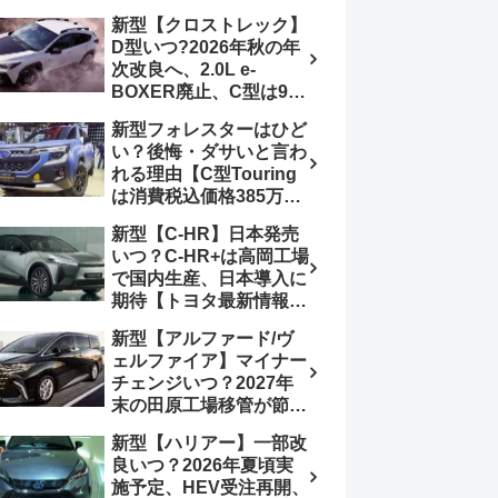
4日発売、DSBSⅡ・
報】特別仕様車
新型【クロストレック】
ACC・スズキコネクト
「ZC33S Final
D型いつ?2026年秋の年
採用
Edition」終了
次改良へ、2.0L e-
BOXER廃止、C型は9月
14日受注終了、CB18タ
新型フォレスターはひど
ーボ採用予想【スバル最
い？後悔・ダサいと言わ
新情報】
れる理由【C型Touring
は消費税込価格385万円
から、S:HEV燃費
新型【C-HR】日本発売
19.1km/L、納期4～5か
いつ？C-HR+は高岡工場
月】ナビUI・冬用タイ
で国内生産、日本導入に
ヤ・ウィルダネス日本発
期待【トヨタ最新情報】
売は？カーオブザイヤー
欧州では2026年3月発
とJNCAP大賞受賞後も
新型【アルファード/ヴ
売、2代目HEV・PHEV
残る注意点
ェルファイア】マイナー
は日本未導入
チェンジいつ？2027年
末の田原工場移管が節目
か、ハンマーヘッド採用
新型【ハリアー】一部改
のフェイスリフト予想
良いつ？2026年夏頃実
【トヨタ最新情報】
施予定、HEV受注再開、
2026年6月一部改良済