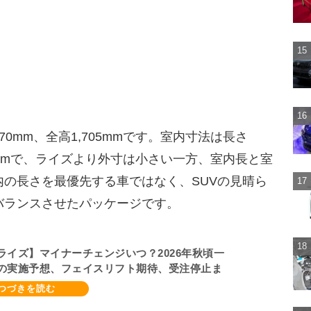
670mm、全高1,705mmです。室内寸法は長さ
,280mmで、ライズより外寸は小さい一方、室内長と室
の長さを最優先する車ではなく、SUVの見晴ら
バランスさせたパッケージです。
ライズ】マイナーチェンジいつ？2026年秋頃一
の実施予想、フェイスリフト期待、受注停止ま
期2～3ヵ月に短縮【ダイハツ最新情報】前回改
24年11月5日、価格180.07～244.2万円、値上げ