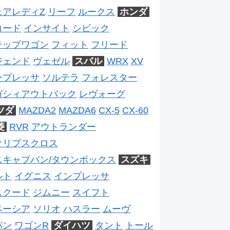
ェアレディZ
リーフ
ルークス
ホンダ
コード
インサイト
シビック
テップワゴン
フィット
フリード
ジェンド
ヴェゼル
スバル
WRX
XV
ンプレッサ
ソルテラ
フォレスター
ガシィアウトバック
レヴォーグ
ツダ
MAZDA2
MAZDA6
CX-5
CX-60
菱
RVR
アウトランダー
クリプスクロス
ニキャブバン/タウンボックス
スズキ
ルト
イグニス
インプレッサ
スクード
ジムニー
スイフト
ペーシア
ソリオ
ハスラー
ムーヴ
パン
ワゴンR
ダイハツ
タント
トール