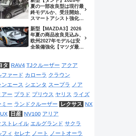
新型【タント】2026年
処、5MTターボとアルト
待、S-Zに12.3インチメ
夏の一部改良型は現行最
スピリットに期待【スズ
ーター
終モデルか、受注開始、
キ最新情報】
スマートアシスト強化と
値上げ想定、2027年頃
新型【MAZDA3】2026
フルモデルチェンジ予想
年夏の商品改良見込み、
【ダイハツ最新情報】
欧州2027年モデルは安
全装備強化【マツダ最新
情報】フルモデルチェン
ジは2028年以降予想
ヨタ
RAV4
TJクルーザー
アクア
ルファード
カローラ
クラウン
ランエース
シエンタ
スープラ
ノア
リアー
プラド
プリウス
ヤリス
ライズ
ーミー
ランドクルーザー
レクサス
NX
UX
日産
NV100
アリア
クストレイル
エルグランド
サクラ
ルフィ
セレナ
ノート
ノートオーラ