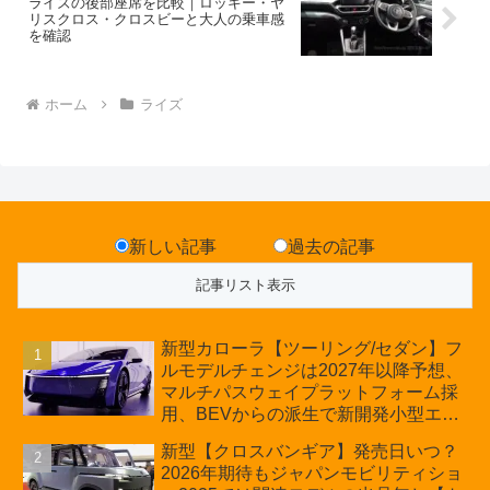
ライズの後部座席を比較｜ロッキー・ヤ
リスクロス・クロスビーと大人の乗車感
を確認
ホーム
ライズ
新しい記事
過去の記事
新型カローラ【ツーリング/セダン】フ
ルモデルチェンジは2027年以降予想、
マルチパスウェイプラットフォーム採
用、BEVからの派生で新開発小型エン
ジン搭載のHEV/PHEV、ギガキャスト
新型【クロスバンギア】発売日いつ？
の採用は無しか【トヨタ最新情報】60
2026年期待もジャパンモビリティショ
周年記念車発売