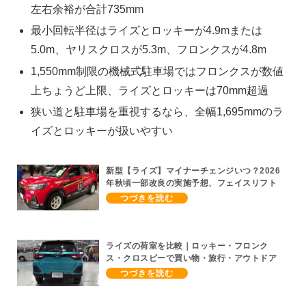
左右余裕が合計735mm
最小回転半径はライズとロッキーが4.9mまたは
5.0m、ヤリスクロスが5.3m、フロンクスが4.8m
1,550mm制限の機械式駐車場ではフロンクスが数値
上ちょうど上限、ライズとロッキーは70mm超過
狭い道と駐車場を重視するなら、全幅1,695mmのラ
イズとロッキーが扱いやすい
新型【ライズ】マイナーチェンジいつ？2026
年秋頃一部改良の実施予想、フェイスリフト
期待、受注停止まだ？納期2～3ヵ月に短縮
【ダイハツ最新情報】前回改良は2024年11月
5日、価格180.07～244.2万円、値上げ約8～
10万円、法規対応、ハイブリッド4WD追加ま
だ、フルモデルチェンジはトヨタが介入か
ライズの荷室を比較｜ロッキー・フロンク
ス・クロスビーで買い物・旅行・アウトドア
向きが違う