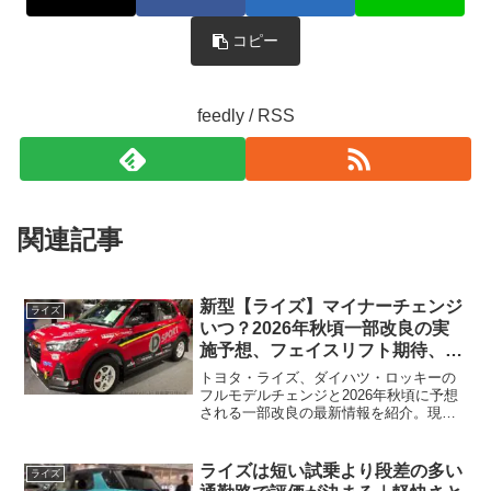
コピー
feedly / RSS
関連記事
新型【ライズ】マイナーチェンジ
ライズ
いつ？2026年秋頃一部改良の実
施予想、フェイスリフト期待、受
注停止まだ？納期2～3ヵ月に短縮
トヨタ・ライズ、ダイハツ・ロッキーの
【ダイハツ最新情報】前回改良は
フルモデルチェンジと2026年秋頃に予想
される一部改良の最新情報を紹介。現行
2024年11月5日、価格180.07～
型は2019年11月の発売から6年半を超
244.2万円、値上げ約8～10万円、
え、2024年11月の法規対応後も大規模な
法規対応、ハイブリッド4WD追
エクステリア変更は行われていません。
ライズは短い試乗より段差の多い
ライズ
加まだ、フルモデルチェンジはト
東京オートサロン2026では現行ロッキー