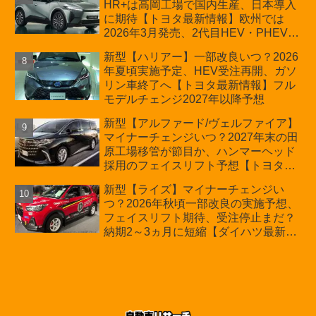
HR+は高岡工場で国内生産、日本導入
も残る注意点
に期待【トヨタ最新情報】欧州では
2026年3月発売、2代目HEV・PHEVは
日本未導入
新型【ハリアー】一部改良いつ？2026
年夏頃実施予定、HEV受注再開、ガソ
リン車終了へ【トヨタ最新情報】フル
モデルチェンジ2027年以降予想
新型【アルファード/ヴェルファイア】
マイナーチェンジいつ？2027年末の田
原工場移管が節目か、ハンマーヘッド
採用のフェイスリフト予想【トヨタ最
新情報】2026年6月一部改良済み、消
新型【ライズ】マイナーチェンジい
費税込価格559万9000円から
つ？2026年秋頃一部改良の実施予想、
フェイスリフト期待、受注停止まだ？
納期2～3ヵ月に短縮【ダイハツ最新情
報】前回改良は2024年11月5日、価格
180.07～244.2万円、値上げ約8～10万
円、法規対応、ハイブリッド4WD追加
まだ、フルモデルチェンジはトヨタが
介入か