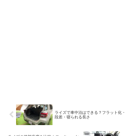
納により、後席を使ったままベビーカ
ー、買い物袋、着替え、遊び道具をまと
めやすくなります。標準ボディのルーミ
ーは全長3,700mm、全幅1,670mmで、ラ
イズより295mm短く25mm狭く、最小回
転半径も4.6mまたは4.7mです。両車とも
後席左右にISOFIX対応固定バーを備えま
す。乗降回数を優先するならルーミー、
後席使用時の積載を優先するならライズ
という違いが明確です。
ライズで車中泊はできる？フラット化・
段差・寝られる長さ