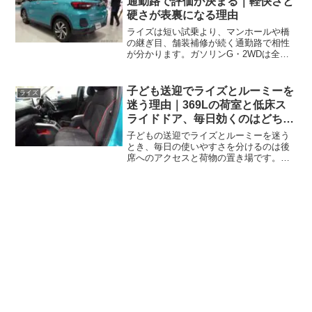
通勤路で評価が決まる｜軽快さと
をベースとしたmotor sports ver.が出品さ
ヨタが介入か
硬さが表裏になる理由
れ、2026年内は全面刷新ではなく、現行
型を改良して販売継続する見通しと整合
ライズは短い試乗より、マンホールや橋
します。次期型の具体的な時期は未確定
の継ぎ目、舗装補修が続く通勤路で相性
で、ルーミー、トールのフルモデルチェ
が分かります。ガソリンG・2WDは全長
ンジが2027年夏以降と予想されることか
3,995mm、全幅1,695mm、全高
ら、ライズ、ロッキーの全面刷新もまだ
1,620mm、ホイールベース2,525mm、車
先となる可能性があります。一方、トヨ
両重量970kg、最小回転半径4.9m。狭い
子ども送迎でライズとルーミーを
ライズ
タが2026年6月26日に更新したライズの
住宅街や駐車場で軽快に扱える一方、軽
迷う理由｜369Lの荷室と低床ス
工場出荷時期目処は2～3ヵ月程度とな
い車体と路面入力の収束が速い足回り
り、前月の3～4ヵ月程度から1ヵ月短縮さ
ライドドア、毎日効くのはどちら
は、段差の角を毎日どう感じるかまで確
れました。販売店によって注文枠や納期
か
認して選ぶべきです。Zは195/60R17、G
子どもの送迎でライズとルーミーを迷う
は異なりますが、一部では現行型を夏頃
とXは195/65R16を装着し、段差が多い道
とき、毎日の使いやすさを分けるのは後
まで生産した後、改良モデルへ切り替
では16インチ仕様から試す価値がありま
席へのアクセスと荷物の置き場です。ル
え、秋頃に正式受注を始めるとの情報も
す。比較対象のヤリスクロスG・2WDは
ーミーは乗り込み高さ366mmの低床フロ
あります。安全装備や仕様変更に加え、
車両重量1,120kg、ホイールベース
アとスライドドアを備え、G以上は両
長期間実施されていないフェイスリフト
2,560mm、最小回転半径5.3m、フロンク
側、Xは助手席側にパワースライドドアを
を伴うマイナーチェンジ級の改良となる
ス2WDは1,070kg、2,520mm、4.8mで
装備します。後席は左右別々に最大
のかが注目されます。
す。ライズの全幅は両車より70mm狭
240mmスライドでき、狭い駐車場で子ど
く、毎日の取り回しに明確な利点があり
もを乗せ、チャイルドシートのベルトを
ます。購入前は滑らかな幹線道路だけで
締める動作に向きます。室内寸法は長さ
なく、通勤時に避けられない補修跡や継
2,180mm、幅1,480mm、高さ1,355mm
ぎ目を同じ速度で通り、初期衝撃、揺れ
で、バックドア開口幅は1,077mm、開口
の収まり、後席の動きまで確かめること
部の地上高は527mmです。ライズはデッ
が重要です。短い試乗で軽さを好印象と
キボード下段時に369Lの荷室を確保し、
感じても、往復で繰り返す段差が負担に
荷室長755mm、荷室幅1,000mm、荷室高
なるなら評価は逆転します。
865mmです。2段デッキボードと床下収