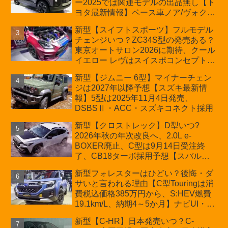
ー2025では関連モデルの出品無し【ト
ヨタ最新情報】ベース車ノア/ヴォクシ
ーの台湾生産開始に注目、「ギア」の
新型【スイフトスポーツ】フルモデル
ほか「コア」と「ツール」、デリカ
チェンジいつ？ZC34S型の発売ある？
D:5対抗のクロスオーバーSUVミニバ
東京オートサロン2026に期待、クール
ン
イエロー レヴはスイスポコンセプト
か？ハイブリッド化/重量増/価格アッ
新型【ジムニー 6型】マイナーチェン
プが争点【スズキ最新情報】特別仕様
ジは2027年以降予想【スズキ最新情
車「ZC33S Final Edition」終了
報】5型は2025年11月4日発売、
DSBSⅡ・ACC・スズキコネクト採用
新型【クロストレック】D型いつ?
2026年秋の年次改良へ、2.0L e-
BOXER廃止、C型は9月14日受注終
了、CB18ターボ採用予想【スバル最
新情報】
新型フォレスターはひどい？後悔・ダ
サいと言われる理由【C型Touringは消
費税込価格385万円から、S:HEV燃費
19.1km/L、納期4～5か月】ナビUI・冬
用タイヤ・ウィルダネス日本発売は？
新型【C-HR】日本発売いつ？C-
カーオブザイヤーとJNCAP大賞受賞後