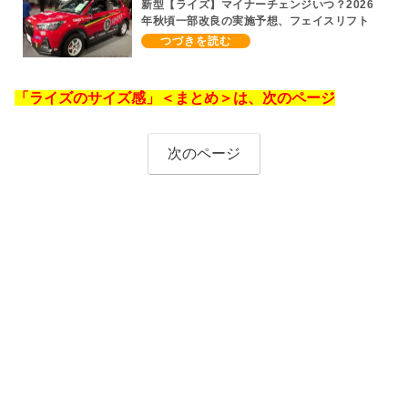
新型【ライズ】マイナーチェンジいつ？2026
年秋頃一部改良の実施予想、フェイスリフト
期待、受注停止まだ？納期2～3ヵ月に短縮
【ダイハツ最新情報】前回改良は2024年11月
5日、価格180.07～244.2万円、値上げ約8～
10万円、法規対応、ハイブリッド4WD追加ま
「ライズのサイズ感」＜まとめ＞は、次のページ
だ、フルモデルチェンジはトヨタが介入か
次のページ