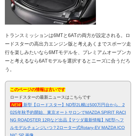
トランスミッションは6MTと6ATの両方が設定される。ロ
ードスターの高出力エンジン版と考えあくまでスポーツ走
行を楽しみたいなら6MTモデルを、プレミアムオープンカ
ーと考えるなら6ATモデルを選択するとニーズに合うだろ
う。
このページの情報は古いです
ロードスターの最新ニュースはこちらです
NEW
新型【ロードスター】ND型2L幌は500万円台から、2
025年秋予約開始、東京オートサロンでMAZDA SPIRIT RACI
NG ROADSTER 12Rなど出品【マツダ最新情報】NE型へフ
ルモデルチェンジいつ？2ローター式Rotary-EV MAZDA ICO
NIC SP 画像