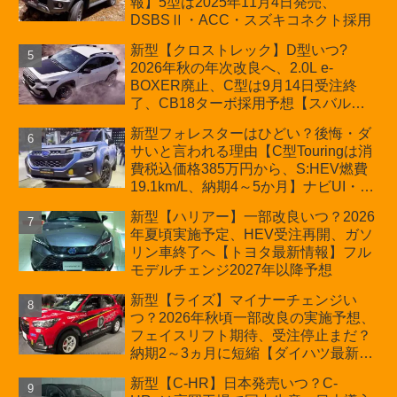
報】5型は2025年11月4日発売、
DSBSⅡ・ACC・スズキコネクト採用
新型【クロストレック】D型いつ?
2026年秋の年次改良へ、2.0L e-
BOXER廃止、C型は9月14日受注終
了、CB18ターボ採用予想【スバル最
新情報】
新型フォレスターはひどい？後悔・ダ
サいと言われる理由【C型Touringは消
費税込価格385万円から、S:HEV燃費
19.1km/L、納期4～5か月】ナビUI・冬
用タイヤ・ウィルダネス日本発売は？
新型【ハリアー】一部改良いつ？2026
カーオブザイヤーとJNCAP大賞受賞後
年夏頃実施予定、HEV受注再開、ガソ
も残る注意点
リン車終了へ【トヨタ最新情報】フル
モデルチェンジ2027年以降予想
新型【ライズ】マイナーチェンジい
つ？2026年秋頃一部改良の実施予想、
フェイスリフト期待、受注停止まだ？
納期2～3ヵ月に短縮【ダイハツ最新情
報】前回改良は2024年11月5日、価格
新型【C-HR】日本発売いつ？C-
180.07～244.2万円、値上げ約8～10万