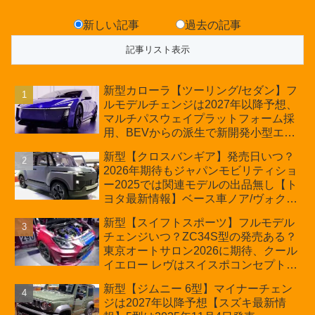
新しい記事
過去の記事
新型カローラ【ツーリング/セダン】フ
ルモデルチェンジは2027年以降予想、
マルチパスウェイプラットフォーム採
用、BEVからの派生で新開発小型エン
ジン搭載のHEV/PHEV、ギガキャスト
新型【クロスバンギア】発売日いつ？
の採用は無しか【トヨタ最新情報】60
2026年期待もジャパンモビリティショ
周年記念車発売
ー2025では関連モデルの出品無し【ト
ヨタ最新情報】ベース車ノア/ヴォクシ
ーの台湾生産開始に注目、「ギア」の
新型【スイフトスポーツ】フルモデル
ほか「コア」と「ツール」、デリカ
チェンジいつ？ZC34S型の発売ある？
D:5対抗のクロスオーバーSUVミニバ
東京オートサロン2026に期待、クール
ン
イエロー レヴはスイスポコンセプト
か？ハイブリッド化/重量増/価格アッ
新型【ジムニー 6型】マイナーチェン
プが争点【スズキ最新情報】特別仕様
ジは2027年以降予想【スズキ最新情
車「ZC33S Final Edition」終了