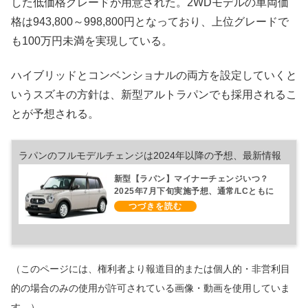
した低価格グレードが用意された。2WDモデルの車両価
格は943,800～998,800円となっており、上位グレードで
も100万円未満を実現している。
ハイブリッドとコンベンショナルの両方を設定していくと
いうスズキの方針は、新型アルトラパンでも採用されるこ
とが予想される。
ラパンのフルモデルチェンジは2024年以降の予想、最新情報
新型【ラパン】マイナーチェンジいつ？
2025年7月下旬実施予想、通常/LCともに
フェイスリフト実施で販売期間延長【スズ
キ最新情報】フルモデルチェンジある？
BEVのeWXで角丸長方形のデザインコン
セプトだけ継承か？
（このページには、権利者より報道目的または個人的・非営利目
的の場合のみの使用が許可されている画像・動画を使用していま
す。）