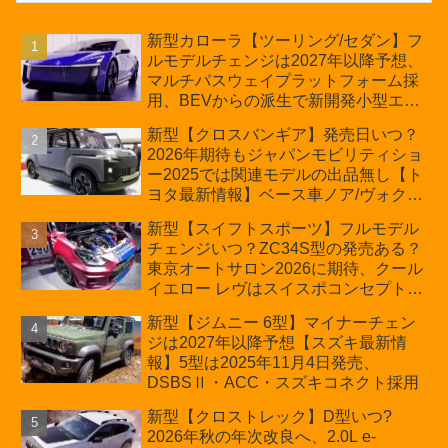
新型カローラ【ツーリング/セダン】フ
ルモデルチェンジは2027年以降予想、
マルチパスウェイプラットフォーム採
用、BEVからの派生で新開発小型エン
ジン搭載のHEV/PHEV、ギガキャスト
新型【クロスバンギア】発売日いつ？
の採用は無しか【トヨタ最新情報】60
2026年期待もジャパンモビリティショ
周年記念車発売
ー2025では関連モデルの出品無し【ト
ヨタ最新情報】ベース車ノア/ヴォクシ
ーの台湾生産開始に注目、「ギア」の
新型【スイフトスポーツ】フルモデル
ほか「コア」と「ツール」、デリカ
チェンジいつ？ZC34S型の発売ある？
D:5対抗のクロスオーバーSUVミニバ
東京オートサロン2026に期待、クール
ン
イエロー レヴはスイスポコンセプト
か？ハイブリッド化/重量増/価格アッ
新型【ジムニー 6型】マイナーチェン
プが争点【スズキ最新情報】特別仕様
ジは2027年以降予想【スズキ最新情
車「ZC33S Final Edition」終了
報】5型は2025年11月4日発売、
DSBSⅡ・ACC・スズキコネクト採用
新型【クロストレック】D型いつ?
2026年秋の年次改良へ、2.0L e-