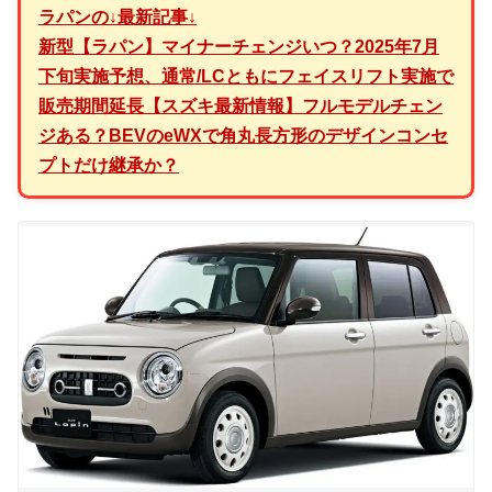
ラパン
の↓最新記事↓
新型【ラパン】マイナーチェンジいつ？2025年7月
下旬実施予想、通常/LCともにフェイスリフト実施で
販売期間延長【スズキ最新情報】フルモデルチェン
ジある？BEVのeWXで角丸長方形のデザインコンセ
プトだけ継承か？