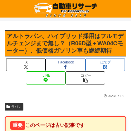
アルトラパン、ハイブリッド採用はフルモデ
ルチェンジまで無し？（R06D型＋WA04Cモ
ーター）、低価格ガソリン車も継続期待
X
Facebook
はてブ
LINE
コピー
2023.07.13
ラパン
重要
このページは古い記事です