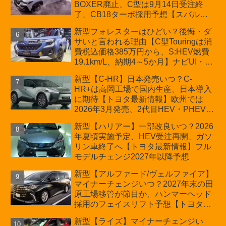
BOXER廃止、C型は9月14日受注終
了、CB18ターボ採用予想【スバル最
新情報】
新型フォレスターはひどい？後悔・ダ
サいと言われる理由【C型Touringは消
費税込価格385万円から、S:HEV燃費
19.1km/L、納期4～5か月】ナビUI・冬
用タイヤ・ウィルダネス日本発売は？
新型【C-HR】日本発売いつ？C-
カーオブザイヤーとJNCAP大賞受賞後
HR+は高岡工場で国内生産、日本導入
も残る注意点
に期待【トヨタ最新情報】欧州では
2026年3月発売、2代目HEV・PHEVは
日本未導入
新型【ハリアー】一部改良いつ？2026
年夏頃実施予定、HEV受注再開、ガソ
リン車終了へ【トヨタ最新情報】フル
モデルチェンジ2027年以降予想
新型【アルファード/ヴェルファイア】
マイナーチェンジいつ？2027年末の田
原工場移管が節目か、ハンマーヘッド
採用のフェイスリフト予想【トヨタ最
新情報】2026年6月一部改良済み、消
新型【ライズ】マイナーチェンジい
費税込価格559万9000円から