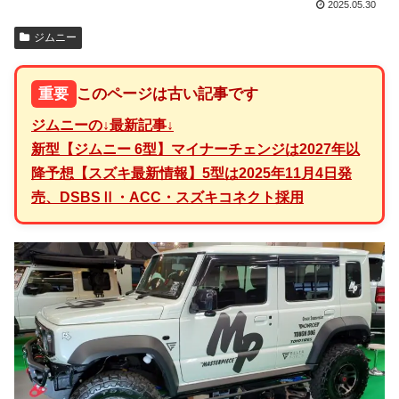
2025.05.30
ジムニー
重要
このページは古い記事です
ジムニー
の↓最新記事↓
新型【ジムニー 6型】マイナーチェンジは2027年以
降予想【スズキ最新情報】5型は2025年11月4日発
売、DSBSⅡ・ACC・スズキコネクト採用