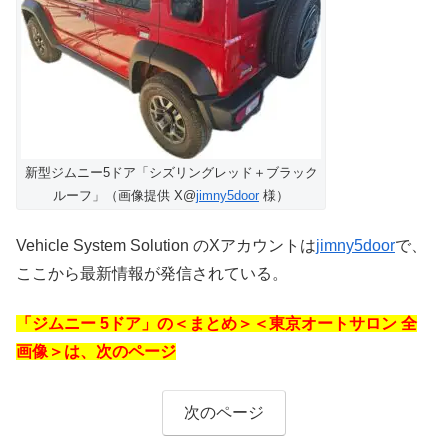
新型ジムニー5ドア「シズリングレッド＋ブラック
ルーフ」（画像提供 X@
jimny5door
様）
Vehicle System Solution のXアカウントは
jimny5door
で、
ここから最新情報が発信されている。
「ジムニー 5ドア」の＜まとめ＞＜東京オートサロン 全
画像＞は、次のページ
次のページ