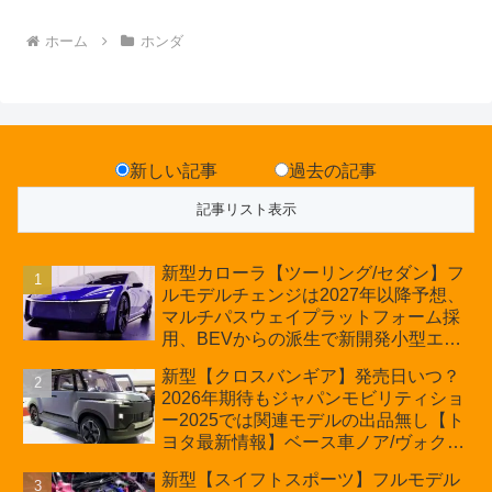
ホーム
ホンダ
新しい記事
過去の記事
新型カローラ【ツーリング/セダン】フ
ルモデルチェンジは2027年以降予想、
マルチパスウェイプラットフォーム採
用、BEVからの派生で新開発小型エン
ジン搭載のHEV/PHEV、ギガキャスト
新型【クロスバンギア】発売日いつ？
の採用は無しか【トヨタ最新情報】60
2026年期待もジャパンモビリティショ
周年記念車発売
ー2025では関連モデルの出品無し【ト
ヨタ最新情報】ベース車ノア/ヴォクシ
ーの台湾生産開始に注目、「ギア」の
新型【スイフトスポーツ】フルモデル
ほか「コア」と「ツール」、デリカ