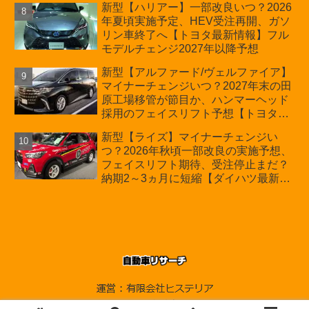
新型【ハリアー】一部改良いつ？2026
年夏頃実施予定、HEV受注再開、ガソ
リン車終了へ【トヨタ最新情報】フル
モデルチェンジ2027年以降予想
新型【アルファード/ヴェルファイア】
マイナーチェンジいつ？2027年末の田
原工場移管が節目か、ハンマーヘッド
採用のフェイスリフト予想【トヨタ最
新情報】2026年6月一部改良済み、消
新型【ライズ】マイナーチェンジい
費税込価格559万9000円から
つ？2026年秋頃一部改良の実施予想、
フェイスリフト期待、受注停止まだ？
納期2～3ヵ月に短縮【ダイハツ最新情
報】前回改良は2024年11月5日、価格
180.07～244.2万円、値上げ約8～10万
円、法規対応、ハイブリッド4WD追加
まだ、フルモデルチェンジはトヨタが
介入か
© 2010-2026 自動車リサーチ.