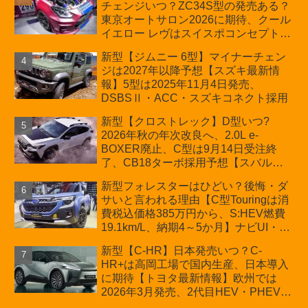
チェンジいつ？ZC34S型の発売ある？
D:5対抗のクロスオーバーSUVミニバ
東京オートサロン2026に期待、クール
ン
イエロー レヴはスイスポコンセプト
か？ハイブリッド化/重量増/価格アッ
新型【ジムニー 6型】マイナーチェン
プが争点【スズキ最新情報】特別仕様
ジは2027年以降予想【スズキ最新情
車「ZC33S Final Edition」終了
報】5型は2025年11月4日発売、
DSBSⅡ・ACC・スズキコネクト採用
新型【クロストレック】D型いつ?
2026年秋の年次改良へ、2.0L e-
BOXER廃止、C型は9月14日受注終
了、CB18ターボ採用予想【スバル最
新情報】
新型フォレスターはひどい？後悔・ダ
サいと言われる理由【C型Touringは消
費税込価格385万円から、S:HEV燃費
19.1km/L、納期4～5か月】ナビUI・冬
用タイヤ・ウィルダネス日本発売は？
新型【C-HR】日本発売いつ？C-
カーオブザイヤーとJNCAP大賞受賞後
HR+は高岡工場で国内生産、日本導入
も残る注意点
に期待【トヨタ最新情報】欧州では
2026年3月発売、2代目HEV・PHEVは
日本未導入