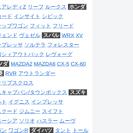
ェアレディZ
リーフ
ルークス
ホンダ
コード
インサイト
シビック
テップワゴン
フィット
フリード
ジェンド
ヴェゼル
スバル
WRX
XV
ンプレッサ
ソルテラ
フォレスター
ガシィアウトバック
レヴォーグ
ツダ
MAZDA2
MAZDA6
CX-5
CX-60
菱
RVR
アウトランダー
クリプスクロス
ニキャブバン/タウンボックス
スズキ
ルト
イグニス
インプレッサ
スクード
ジムニー
スイフト
ペーシア
ソリオ
ハスラー
ムーヴ
パン
ワゴンR
ダイハツ
タント
トール