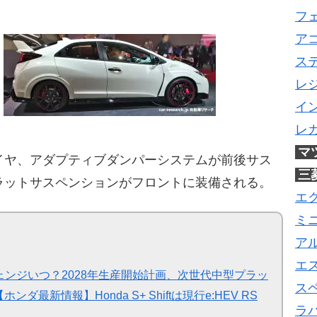
フ
ア
ス
レ
イ
レ
マ
19タイヤ、アダプティブダンパーシステムが前後サス
三
ラットサスペンションがフロントに装備される。
エ
ミ
ア
エ
ンジいつ？2028年生産開始計画、次世代中型プラッ
ス
ンダ最新情報】Honda S+ Shiftは現行e:HEV RS
ラ