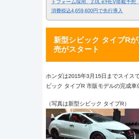
トフォーム採用、2.0L e:HEV搭載予想【ホ
消費税込4,659,600円で先行導入
新型シビック タイプR
売がスタート
ホンダは2015年3月15日までスイ
ビック タイプR 市販モデルの完成
（写真は新型シビック タイプR）