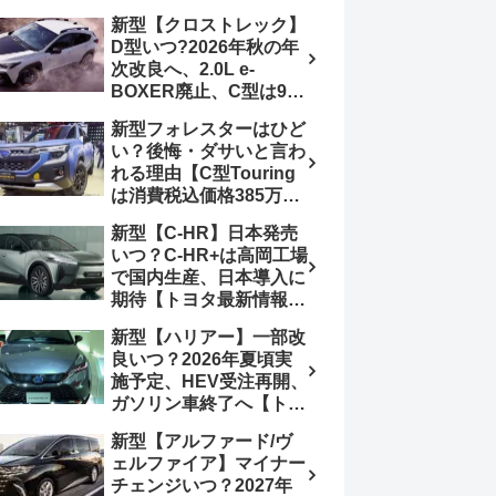
4日発売、DSBSⅡ・
報】特別仕様車
新型【クロストレック】
ACC・スズキコネクト
「ZC33S Final
D型いつ?2026年秋の年
採用
Edition」終了
次改良へ、2.0L e-
BOXER廃止、C型は9月
14日受注終了、CB18タ
新型フォレスターはひど
ーボ採用予想【スバル最
い？後悔・ダサいと言わ
新情報】
れる理由【C型Touring
は消費税込価格385万円
から、S:HEV燃費
新型【C-HR】日本発売
19.1km/L、納期4～5か
いつ？C-HR+は高岡工場
月】ナビUI・冬用タイ
で国内生産、日本導入に
ヤ・ウィルダネス日本発
期待【トヨタ最新情報】
売は？カーオブザイヤー
欧州では2026年3月発
とJNCAP大賞受賞後も
新型【ハリアー】一部改
売、2代目HEV・PHEV
残る注意点
良いつ？2026年夏頃実
は日本未導入
施予定、HEV受注再開、
ガソリン車終了へ【トヨ
タ最新情報】フルモデル
新型【アルファード/ヴ
チェンジ2027年以降予
ェルファイア】マイナー
想
チェンジいつ？2027年