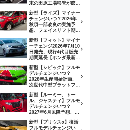
末の田原工場移管が節目
か、ハンマーヘッド採用
新型【ライズ】マイナー
のフェイスリフト予想
チェンジいつ？2026年
【トヨタ最新情報】
秋頃一部改良の実施予
2026年6月一部改良済
想、フェイスリフト期
み、消費税込価格559万
待、受注停止まだ？納期
9000円から
新型【フィット】マイナ
2～3ヵ月に短縮【ダイハ
ーチェンジ2026年7月10
ツ最新情報】前回改良は
日発売、現行4代目販売
2024年11月5日、価格
期間延長【ホンダ最新情
180.07～244.2万円、値
報】次期フィット5発表
上げ約8～10万円、法規
新型【シビック】フルモ
いつ？フルモデルチェン
対応、ハイブリッド
デルチェンジいつ？
ジは2029年頃まで遅れ
4WD追加まだ、フルモ
2028年生産開始計画、
る予想
デルチェンジはトヨタが
次世代中型プラットフォ
介入か
ーム採用、2.0L e:HEV
新型【ルーミー、トー
搭載予想【ホンダ最新情
ル、ジャスティ】フルモ
報】Honda S+ Shiftは現
デルチェンジいつ？
行e:HEV RS 消費税込
2027年6月以降予想、ビ
4,659,600円で先行導入
ッグマイナーチェンジも
新型【プリウスα】復活
う無い？【トヨタ最新情
フルモデルチェンジい
報】1.2Lハイブリッド追