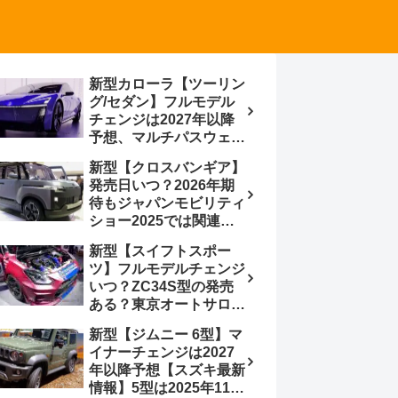
新型カローラ【ツーリン
グ/セダン】フルモデル
チェンジは2027年以降
予想、マルチパスウェイ
プラットフォーム採用、
新型【クロスバンギア】
BEVからの派生で新開発
発売日いつ？2026年期
小型エンジン搭載の
待もジャパンモビリティ
HEV/PHEV、ギガキャ
ショー2025では関連モ
ストの採用は無しか【ト
デルの出品無し【トヨタ
ヨタ最新情報】60周年記
新型【スイフトスポー
最新情報】ベース車ノ
念車発売
ツ】フルモデルチェンジ
ア/ヴォクシーの台湾生
いつ？ZC34S型の発売
産開始に注目、「ギア」
ある？東京オートサロン
のほか「コア」と「ツー
2026に期待、クールイ
ル」、デリカD:5対抗の
新型【ジムニー 6型】マ
エロー レヴはスイスポ
クロスオーバーSUVミニ
イナーチェンジは2027
コンセプトか？ハイブリ
バン
年以降予想【スズキ最新
ッド化/重量増/価格アッ
情報】5型は2025年11月
プが争点【スズキ最新情