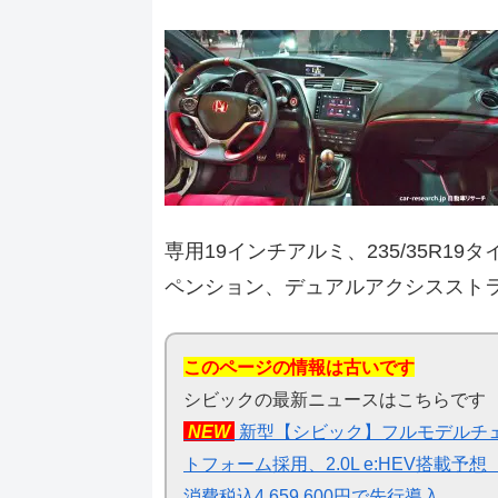
専用19インチアルミ、235/35R
ペンション、デュアルアクシススト
このページの情報は古いです
シビックの最新ニュースはこちらです
NEW
新型【シビック】フルモデルチェ
トフォーム採用、2.0L e:HEV搭載予想【ホ
消費税込4,659,600円で先行導入