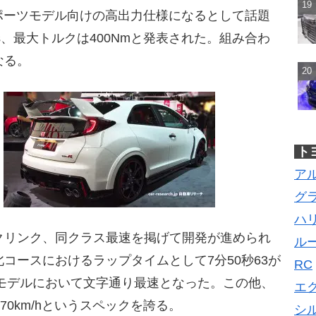
スポーツモデル向けの高出力仕様になるとして話題
s、最大トルクは400Nmと発表された。組み合わ
なる。
ト
ア
グ
ハ
クリンク、同クラス最速を掲げて開発が進められ
ル
コースにおけるラップタイムとして7分50秒63が
RC
モデルにおいて文字通り最速となった。この他、
エ
が270km/hというスペックを誇る。
シ