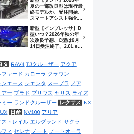
新型【タント】2026年
ジは2028年以降予想
待、S-Zに12.3インチメ
夏の一部改良型は現行最
ーター
終モデルか、受注開始、
スマートアシスト強化と
値上げ想定、2027年頃
新型【インプレッサ】D
フルモデルチェンジ予想
型いつ？2026年秋の年
【ダイハツ最新情報】
次改良予想、C型は9月
14日受注終了、2.0L e-
BOXER廃止、ストロン
グハイブリッド設定無し
ヨタ
RAV4
TJクルーザー
アクア
予想【スバル最新情報】
ルファード
カローラ
クラウン
ランエース
シエンタ
スープラ
ノア
リアー
プラド
プリウス
ヤリス
ライズ
ーミー
ランドクルーザー
レクサス
NX
UX
日産
NV100
アリア
クストレイル
エルグランド
サクラ
ルフィ
セレナ
ノート
ノートオーラ