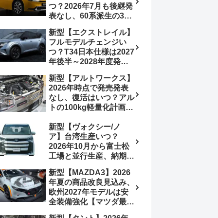
つ？2026年7月も後継発
加は次期型に期待
表なし、60系派生の3列
シートが2027年以降に
新型【エクストレイル】
発売される可能性は【ト
フルモデルチェンジい
ヨタ最新情報デザイン予
つ？T34日本仕様は2027
想画像】スライドドア装
年後半～2028年度発売
備の要望も
予想【日産最新情報】北
新型【アルトワークス】
米ローグe-POWERは
2026年時点で発売発表
2026年後半投入へ
なし、復活はいつ？アル
トの100kg軽量化計画は
継続中、現在80kgに目
新型【ヴォクシー/ノ
処、5MTターボとアルト
ア】台湾生産いつ？
スピリットに期待【スズ
2026年10月から富士松
キ最新情報】
工場と並行生産、納期短
縮へ【トヨタ最新情報】
新型【MAZDA3】2026
2026年5月6日マイナー
年夏の商品改良見込み、
チェンジ、価格 NOAH
欧州2027年モデルは安
326万1500円、VOXY
全装備強化【マツダ最新
375万1000円、特別仕様
情報】フルモデルチェン
車 WxBと煌の追加に期