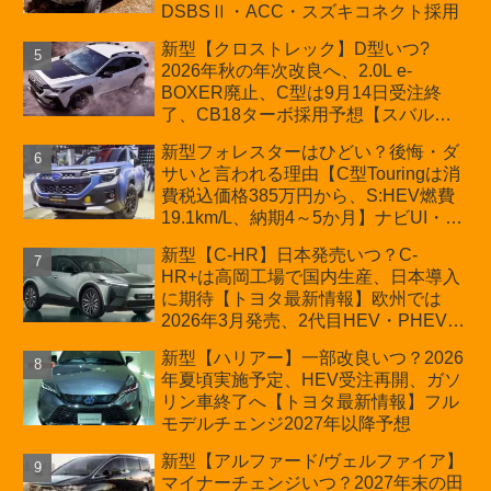
DSBSⅡ・ACC・スズキコネクト採用
新型【クロストレック】D型いつ?
2026年秋の年次改良へ、2.0L e-
BOXER廃止、C型は9月14日受注終
了、CB18ターボ採用予想【スバル最
新情報】
新型フォレスターはひどい？後悔・ダ
サいと言われる理由【C型Touringは消
費税込価格385万円から、S:HEV燃費
19.1km/L、納期4～5か月】ナビUI・冬
用タイヤ・ウィルダネス日本発売は？
新型【C-HR】日本発売いつ？C-
カーオブザイヤーとJNCAP大賞受賞後
HR+は高岡工場で国内生産、日本導入
も残る注意点
に期待【トヨタ最新情報】欧州では
2026年3月発売、2代目HEV・PHEVは
日本未導入
新型【ハリアー】一部改良いつ？2026
年夏頃実施予定、HEV受注再開、ガソ
リン車終了へ【トヨタ最新情報】フル
モデルチェンジ2027年以降予想
新型【アルファード/ヴェルファイア】
マイナーチェンジいつ？2027年末の田