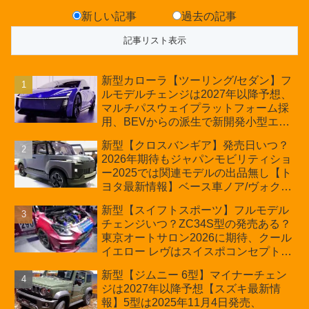
新しい記事
過去の記事
新型カローラ【ツーリング/セダン】フ
ルモデルチェンジは2027年以降予想、
マルチパスウェイプラットフォーム採
用、BEVからの派生で新開発小型エン
ジン搭載のHEV/PHEV、ギガキャスト
新型【クロスバンギア】発売日いつ？
の採用は無しか【トヨタ最新情報】60
2026年期待もジャパンモビリティショ
周年記念車発売
ー2025では関連モデルの出品無し【ト
ヨタ最新情報】ベース車ノア/ヴォクシ
ーの台湾生産開始に注目、「ギア」の
新型【スイフトスポーツ】フルモデル
ほか「コア」と「ツール」、デリカ
チェンジいつ？ZC34S型の発売ある？
D:5対抗のクロスオーバーSUVミニバ
東京オートサロン2026に期待、クール
ン
イエロー レヴはスイスポコンセプト
か？ハイブリッド化/重量増/価格アッ
新型【ジムニー 6型】マイナーチェン
プが争点【スズキ最新情報】特別仕様
ジは2027年以降予想【スズキ最新情
車「ZC33S Final Edition」終了
報】5型は2025年11月4日発売、