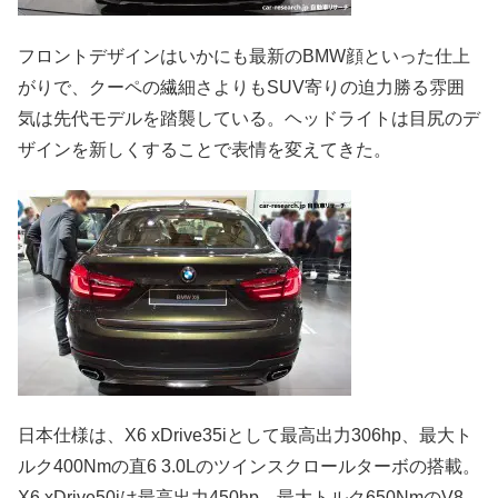
フロントデザインはいかにも最新のBMW顔といった仕上
がりで、クーペの繊細さよりもSUV寄りの迫力勝る雰囲
気は先代モデルを踏襲している。ヘッドライトは目尻のデ
ザインを新しくすることで表情を変えてきた。
日本仕様は、X6 xDrive35iとして最高出力306hp、最大ト
ルク400Nmの直6 3.0Lのツインスクロールターボの搭載。
X6 xDrive50iは最高出力450hp、最大トルク650NmのV8