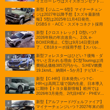
イエロー レヴはスイスポコンセプト
か？ハイブリッド化/重量増/価格アッ
新型【ジムニー 6型】マイナーチェン
プが争点【スズキ最新情報】特別仕様
ジは2027年以降予想【スズキ最新情
車「ZC33S Final Edition」終了
報】5型は2025年11月4日発売、
DSBSⅡ・ACC・スズキコネクト採用
新型【クロストレック】D型いつ?
2026年秋の年次改良へ、2.0L e-
BOXER廃止、C型は9月14日受注終
了、CB18ターボ採用予想【スバル最
新情報】
新型フォレスターはひどい？後悔・ダ
サいと言われる理由【C型Touringは消
費税込価格385万円から、S:HEV燃費
19.1km/L、納期4～5か月】ナビUI・冬
用タイヤ・ウィルダネス日本発売は？
新型【C-HR】日本発売いつ？C-
カーオブザイヤーとJNCAP大賞受賞後
HR+は高岡工場で国内生産、日本導入
も残る注意点
に期待【トヨタ最新情報】欧州では
2026年3月発売、2代目HEV・PHEVは
日本未導入
新型【アルファード/ヴェルファイア】
マイナーチェンジいつ？2027年末の田