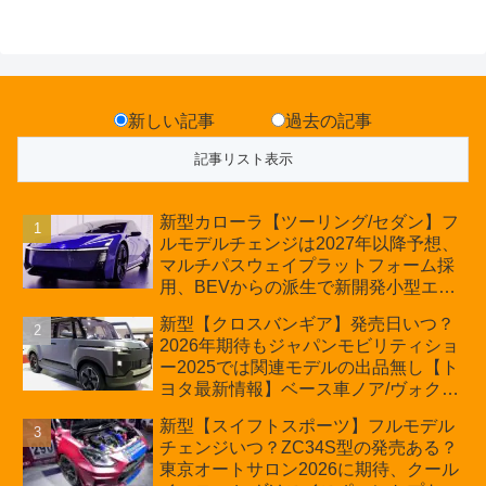
新しい記事
過去の記事
新型カローラ【ツーリング/セダン】フ
ルモデルチェンジは2027年以降予想、
マルチパスウェイプラットフォーム採
用、BEVからの派生で新開発小型エン
ジン搭載のHEV/PHEV、ギガキャスト
新型【クロスバンギア】発売日いつ？
の採用は無しか【トヨタ最新情報】60
2026年期待もジャパンモビリティショ
周年記念車発売
ー2025では関連モデルの出品無し【ト
ヨタ最新情報】ベース車ノア/ヴォクシ
ーの台湾生産開始に注目、「ギア」の
新型【スイフトスポーツ】フルモデル
ほか「コア」と「ツール」、デリカ
チェンジいつ？ZC34S型の発売ある？
D:5対抗のクロスオーバーSUVミニバ
東京オートサロン2026に期待、クール
ン