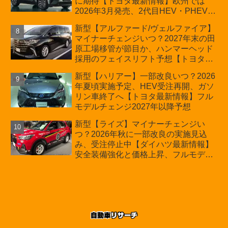
に期待【トヨタ最新情報】欧州では
2026年3月発売、2代目HEV・PHEVは
日本未導入
新型【アルファード/ヴェルファイア】
マイナーチェンジいつ？2027年末の田
原工場移管が節目か、ハンマーヘッド
採用のフェイスリフト予想【トヨタ最
新情報】2026年6月一部改良済み、消
新型【ハリアー】一部改良いつ？2026
費税込価格559万9000円から
年夏頃実施予定、HEV受注再開、ガソ
リン車終了へ【トヨタ最新情報】フル
モデルチェンジ2027年以降予想
新型【ライズ】マイナーチェンジい
つ？2026年秋に一部改良の実施見込
み、受注停止中【ダイハツ最新情報】
安全装備強化と価格上昇、フルモデル
チェンジ2028年以降予想