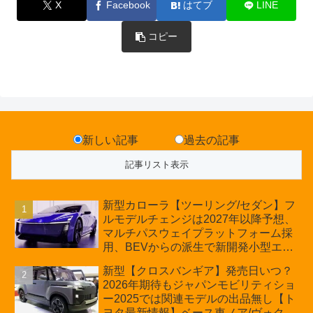
X
Facebook
はてブ
LINE
コピー
新しい記事
過去の記事
新型カローラ【ツーリング/セダン】フ
ルモデルチェンジは2027年以降予想、
マルチパスウェイプラットフォーム採
用、BEVからの派生で新開発小型エン
ジン搭載のHEV/PHEV、ギガキャスト
新型【クロスバンギア】発売日いつ？
の採用は無しか【トヨタ最新情報】60
2026年期待もジャパンモビリティショ
周年記念車発売
ー2025では関連モデルの出品無し【ト
ヨタ最新情報】ベース車ノア/ヴォクシ