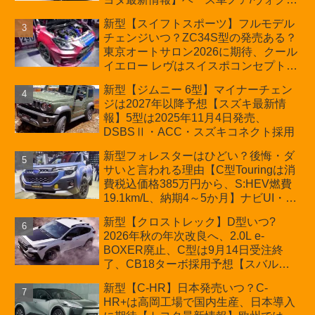
ーの台湾生産開始に注目、「ギア」の
新型【スイフトスポーツ】フルモデル
ほか「コア」と「ツール」、デリカ
チェンジいつ？ZC34S型の発売ある？
D:5対抗のクロスオーバーSUVミニバ
東京オートサロン2026に期待、クール
ン
イエロー レヴはスイスポコンセプト
か？ハイブリッド化/重量増/価格アッ
新型【ジムニー 6型】マイナーチェン
プが争点【スズキ最新情報】特別仕様
ジは2027年以降予想【スズキ最新情
車「ZC33S Final Edition」終了
報】5型は2025年11月4日発売、
DSBSⅡ・ACC・スズキコネクト採用
新型フォレスターはひどい？後悔・ダ
サいと言われる理由【C型Touringは消
費税込価格385万円から、S:HEV燃費
19.1km/L、納期4～5か月】ナビUI・冬
用タイヤ・ウィルダネス日本発売は？
新型【クロストレック】D型いつ?
カーオブザイヤーとJNCAP大賞受賞後
2026年秋の年次改良へ、2.0L e-
も残る注意点
BOXER廃止、C型は9月14日受注終
了、CB18ターボ採用予想【スバル最
新情報】
新型【C-HR】日本発売いつ？C-
HR+は高岡工場で国内生産、日本導入