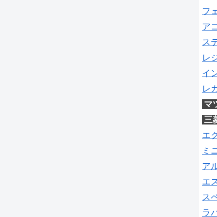
フ
ア
ス
レ
イ
レ
マ
三
エ
ミ
ア
エ
ス
ラ