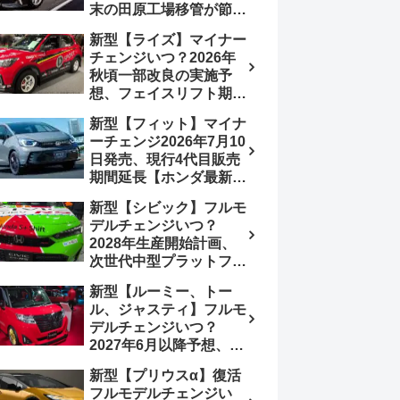
末の田原工場移管が節目
か、ハンマーヘッド採用
新型【ライズ】マイナー
のフェイスリフト予想
チェンジいつ？2026年
【トヨタ最新情報】
秋頃一部改良の実施予
2026年6月一部改良済
想、フェイスリフト期
み、消費税込価格559万
待、受注停止まだ？納期
9000円から
新型【フィット】マイナ
2～3ヵ月に短縮【ダイハ
ーチェンジ2026年7月10
ツ最新情報】前回改良は
日発売、現行4代目販売
2024年11月5日、価格
期間延長【ホンダ最新情
180.07～244.2万円、値
報】次期フィット5発表
上げ約8～10万円、法規
新型【シビック】フルモ
いつ？フルモデルチェン
対応、ハイブリッド
デルチェンジいつ？
ジは2029年頃まで遅れ
4WD追加まだ、フルモ
2028年生産開始計画、
る予想
デルチェンジはトヨタが
次世代中型プラットフォ
介入か
ーム採用、2.0L e:HEV
新型【ルーミー、トー
搭載予想【ホンダ最新情
ル、ジャスティ】フルモ
報】Honda S+ Shiftは現
デルチェンジいつ？
行e:HEV RS 消費税込
2027年6月以降予想、ビ
4,659,600円で先行導入
ッグマイナーチェンジも
新型【プリウスα】復活
う無い？【トヨタ最新情
フルモデルチェンジい
報】1.2Lハイブリッド追