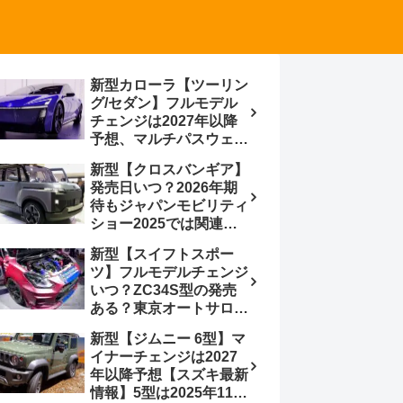
新型カローラ【ツーリン
グ/セダン】フルモデル
チェンジは2027年以降
予想、マルチパスウェイ
プラットフォーム採用、
新型【クロスバンギア】
BEVからの派生で新開発
発売日いつ？2026年期
小型エンジン搭載の
待もジャパンモビリティ
HEV/PHEV、ギガキャ
ショー2025では関連モ
ストの採用は無しか【ト
デルの出品無し【トヨタ
ヨタ最新情報】60周年記
新型【スイフトスポー
最新情報】ベース車ノ
念車発売
ツ】フルモデルチェンジ
ア/ヴォクシーの台湾生
いつ？ZC34S型の発売
産開始に注目、「ギア」
ある？東京オートサロン
のほか「コア」と「ツー
2026に期待、クールイ
ル」、デリカD:5対抗の
新型【ジムニー 6型】マ
エロー レヴはスイスポ
クロスオーバーSUVミニ
イナーチェンジは2027
コンセプトか？ハイブリ
バン
年以降予想【スズキ最新
ッド化/重量増/価格アッ
情報】5型は2025年11月
プが争点【スズキ最新情