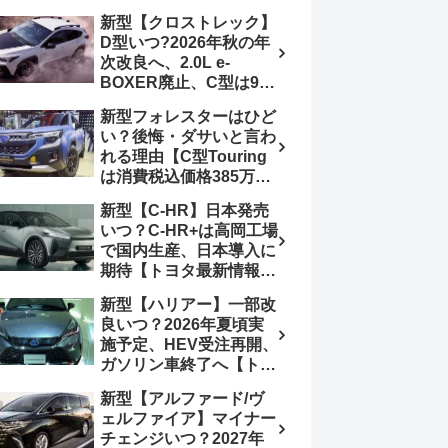
4日発売、DSBSⅡ・
報】特別仕様車
新型【クロストレック】
ACC・スズキコネクト
「ZC33S Final
D型いつ?2026年秋の年
採用
Edition」終了
次改良へ、2.0L e-
BOXER廃止、C型は9月
14日受注終了、CB18タ
新型フォレスターはひど
ーボ採用予想【スバル最
い？後悔・ダサいと言わ
新情報】
れる理由【C型Touring
は消費税込価格385万円
から、S:HEV燃費
新型【C-HR】日本発売
19.1km/L、納期4～5か
いつ？C-HR+は高岡工場
月】ナビUI・冬用タイ
で国内生産、日本導入に
ヤ・ウィルダネス日本発
期待【トヨタ最新情報】
売は？カーオブザイヤー
欧州では2026年3月発
とJNCAP大賞受賞後も
新型【ハリアー】一部改
売、2代目HEV・PHEV
残る注意点
良いつ？2026年夏頃実
は日本未導入
施予定、HEV受注再開、
ガソリン車終了へ【トヨ
タ最新情報】フルモデル
新型【アルファード/ヴ
チェンジ2027年以降予
ェルファイア】マイナー
想
チェンジいつ？2027年