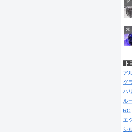
ト
ア
グ
ハ
ル
RC
エ
シ