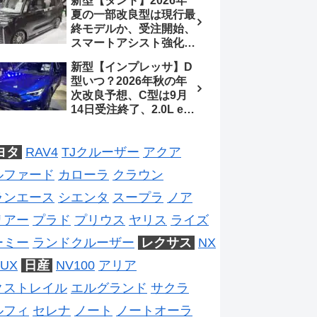
新型【タント】2026年
ジは2028年以降予想
待、S-Zに12.3インチメ
夏の一部改良型は現行最
ーター
終モデルか、受注開始、
スマートアシスト強化と
値上げ想定、2027年頃
新型【インプレッサ】D
フルモデルチェンジ予想
型いつ？2026年秋の年
【ダイハツ最新情報】
次改良予想、C型は9月
14日受注終了、2.0L e-
BOXER廃止、ストロン
グハイブリッド設定無し
ヨタ
RAV4
TJクルーザー
アクア
予想【スバル最新情報】
ルファード
カローラ
クラウン
ランエース
シエンタ
スープラ
ノア
リアー
プラド
プリウス
ヤリス
ライズ
ーミー
ランドクルーザー
レクサス
NX
UX
日産
NV100
アリア
クストレイル
エルグランド
サクラ
ルフィ
セレナ
ノート
ノートオーラ