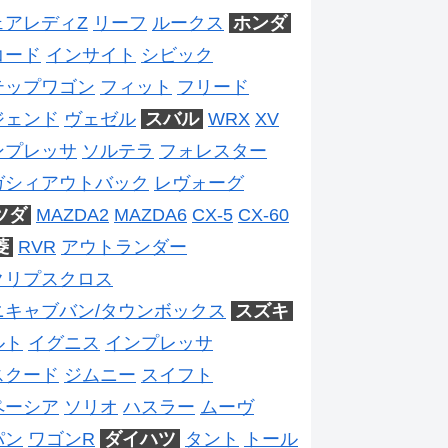
ェアレディZ
リーフ
ルークス
ホンダ
コード
インサイト
シビック
テップワゴン
フィット
フリード
ジェンド
ヴェゼル
スバル
WRX
XV
ンプレッサ
ソルテラ
フォレスター
ガシィアウトバック
レヴォーグ
ツダ
MAZDA2
MAZDA6
CX-5
CX-60
菱
RVR
アウトランダー
クリプスクロス
ニキャブバン/タウンボックス
スズキ
ルト
イグニス
インプレッサ
スクード
ジムニー
スイフト
ペーシア
ソリオ
ハスラー
ムーヴ
パン
ワゴンR
ダイハツ
タント
トール