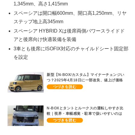
1,345mm、高さ1,415mm
スペーシアは開口幅600mm、開口高1,250mm、リヤ
ステップ地上高345mm
スペーシア HYBRID Xは後席両側パワースライドド
アと後席向け快適装備を装備
3車とも後席にISOFIX対応のチャイルドシート固定部
を設定
新型【N-BOX/カスタム】マイナーチェンジい
つ？2025年4月18日に一部改良、値上げ価格
表、消費税込み車両本体価格1,739,100～
2,475,000円【ホンダ軽自動車 最新情報】
N-BOXとタントとルークスの運転しやすさ比
較｜視界・車幅感覚・駐車で扱いやすいのは
どれか