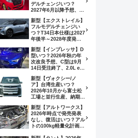
デルチェンジいつ？
想画像】スライドドア装
2027年6月以降予想、ビ
備の要望も
ッグマイナーチェンジも
新型【エクストレイル】
う無い？【トヨタ最新情
フルモデルチェンジい
報】1.2Lハイブリッド追
つ？T34日本仕様は2027
加は次期型に期待
年後半～2028年度発売
予想【日産最新情報】北
新型【インプレッサ】D
米ローグe-POWERは
型いつ？2026年秋の年
2026年後半投入へ
次改良予想、C型は9月
14日受注終了、2.0L e-
BOXER廃止、ストロン
新型【ヴォクシー/ノ
グハイブリッド設定無し
ア】台湾生産いつ？
予想【スバル最新情報】
2026年10月から富士松
工場と並行生産、納期短
縮へ【トヨタ最新情報】
新型【アルトワークス】
2026年5月6日マイナー
2026年時点で発売発表
チェンジ、価格 NOAH
なし、復活はいつ？アル
326万1500円、VOXY
トの100kg軽量化計画は
375万1000円、特別仕様
継続中、現在80kgに目
車 WxBと煌の追加に期