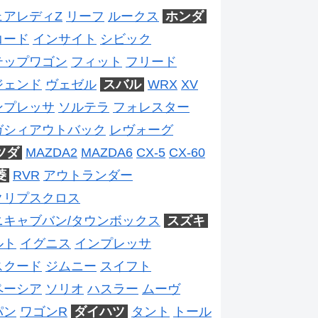
ェアレディZ
リーフ
ルークス
ホンダ
コード
インサイト
シビック
テップワゴン
フィット
フリード
ジェンド
ヴェゼル
スバル
WRX
XV
ンプレッサ
ソルテラ
フォレスター
ガシィアウトバック
レヴォーグ
ツダ
MAZDA2
MAZDA6
CX-5
CX-60
菱
RVR
アウトランダー
クリプスクロス
ニキャブバン/タウンボックス
スズキ
ルト
イグニス
インプレッサ
スクード
ジムニー
スイフト
ペーシア
ソリオ
ハスラー
ムーヴ
パン
ワゴンR
ダイハツ
タント
トール