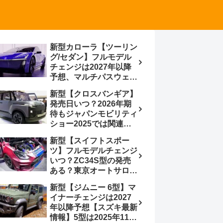
新型カローラ【ツーリン
グ/セダン】フルモデル
チェンジは2027年以降
予想、マルチパスウェイ
プラットフォーム採用、
新型【クロスバンギア】
BEVからの派生で新開発
発売日いつ？2026年期
小型エンジン搭載の
待もジャパンモビリティ
HEV/PHEV、ギガキャ
ショー2025では関連モ
ストの採用は無しか【ト
デルの出品無し【トヨタ
ヨタ最新情報】60周年記
新型【スイフトスポー
最新情報】ベース車ノ
念車発売
ツ】フルモデルチェンジ
ア/ヴォクシーの台湾生
いつ？ZC34S型の発売
産開始に注目、「ギア」
ある？東京オートサロン
のほか「コア」と「ツー
2026に期待、クールイ
ル」、デリカD:5対抗の
新型【ジムニー 6型】マ
エロー レヴはスイスポ
クロスオーバーSUVミニ
イナーチェンジは2027
コンセプトか？ハイブリ
バン
年以降予想【スズキ最新
ッド化/重量増/価格アッ
情報】5型は2025年11月
プが争点【スズキ最新情