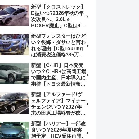
4日発売、DSBSⅡ・
報】特別仕様車
新型【クロストレック】
ACC・スズキコネクト
「ZC33S Final
D型いつ?2026年秋の年
採用
Edition」終了
次改良へ、2.0L e-
BOXER廃止、C型は9月
14日受注終了、CB18タ
新型フォレスターはひど
ーボ採用予想【スバル最
い？後悔・ダサいと言わ
新情報】
れる理由【C型Touring
は消費税込価格385万円
から、S:HEV燃費
新型【C-HR】日本発売
19.1km/L、納期4～5か
いつ？C-HR+は高岡工場
月】ナビUI・冬用タイ
で国内生産、日本導入に
ヤ・ウィルダネス日本発
期待【トヨタ最新情報】
売は？カーオブザイヤー
欧州では2026年3月発
とJNCAP大賞受賞後も
新型【アルファード/ヴ
売、2代目HEV・PHEV
残る注意点
ェルファイア】マイナー
は日本未導入
チェンジいつ？2027年
末の田原工場移管が節目
か、ハンマーヘッド採用
新型【ハリアー】一部改
のフェイスリフト予想
良いつ？2026年夏頃実
【トヨタ最新情報】
施予定、HEV受注再開、
2026年6月一部改良済