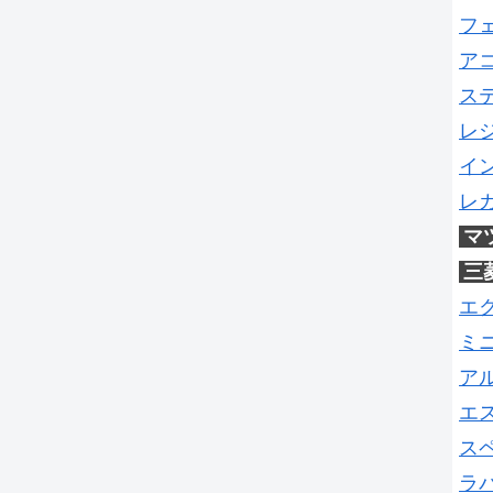
フ
ア
ス
レ
イ
レ
マ
三
エ
ミ
ア
エ
ス
ラ