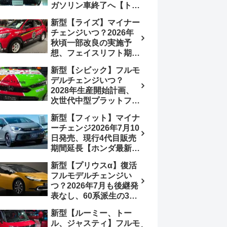
ガソリン車終了へ【トヨ
み、消費税込価格559万
タ最新情報】フルモデル
9000円から
新型【ライズ】マイナー
チェンジ2027年以降予
チェンジいつ？2026年
想
秋頃一部改良の実施予
想、フェイスリフト期
待、受注停止まだ？納期
新型【シビック】フルモ
2～3ヵ月に短縮【ダイハ
デルチェンジいつ？
ツ最新情報】前回改良は
2028年生産開始計画、
2024年11月5日、価格
次世代中型プラットフォ
180.07～244.2万円、値
ーム採用、2.0L e:HEV
上げ約8～10万円、法規
新型【フィット】マイナ
搭載予想【ホンダ最新情
対応、ハイブリッド
ーチェンジ2026年7月10
報】Honda S+ Shiftは現
4WD追加まだ、フルモ
日発売、現行4代目販売
行e:HEV RS 消費税込
デルチェンジはトヨタが
期間延長【ホンダ最新情
4,659,600円で先行導入
介入か
報】次期フィット5発表
新型【プリウスα】復活
いつ？フルモデルチェン
フルモデルチェンジい
ジは2029年頃まで遅れ
つ？2026年7月も後継発
る予想
表なし、60系派生の3列
シートが2027年以降に
新型【ルーミー、トー
発売される可能性は【ト
ル、ジャスティ】フルモ
ヨタ最新情報デザイン予