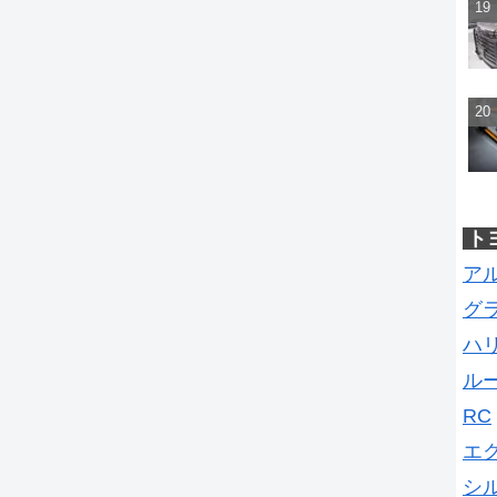
ト
ア
グ
ハ
ル
RC
エ
シ