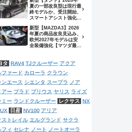
新型【タント】2026年
処、5MTターボとアルト
待、S-Zに12.3インチメ
夏の一部改良型は現行最
スピリットに期待【スズ
ーター
終モデルか、受注開始、
キ最新情報】
スマートアシスト強化と
値上げ想定、2027年頃
新型【MAZDA3】2026
フルモデルチェンジ予想
年夏の商品改良見込み、
【ダイハツ最新情報】
欧州2027年モデルは安
全装備強化【マツダ最新
情報】フルモデルチェン
ジは2028年以降予想
ヨタ
RAV4
TJクルーザー
アクア
ルファード
カローラ
クラウン
ランエース
シエンタ
スープラ
ノア
リアー
プラド
プリウス
ヤリス
ライズ
ーミー
ランドクルーザー
レクサス
NX
UX
日産
NV100
アリア
クストレイル
エルグランド
サクラ
ルフィ
セレナ
ノート
ノートオーラ