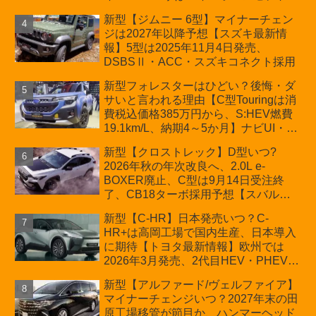
か？ハイブリッド化/重量増/価格アッ
新型【ジムニー 6型】マイナーチェン
プが争点【スズキ最新情報】特別仕様
ジは2027年以降予想【スズキ最新情
車「ZC33S Final Edition」終了
報】5型は2025年11月4日発売、
DSBSⅡ・ACC・スズキコネクト採用
新型フォレスターはひどい？後悔・ダ
サいと言われる理由【C型Touringは消
費税込価格385万円から、S:HEV燃費
19.1km/L、納期4～5か月】ナビUI・冬
用タイヤ・ウィルダネス日本発売は？
新型【クロストレック】D型いつ?
カーオブザイヤーとJNCAP大賞受賞後
2026年秋の年次改良へ、2.0L e-
も残る注意点
BOXER廃止、C型は9月14日受注終
了、CB18ターボ採用予想【スバル最
新情報】
新型【C-HR】日本発売いつ？C-
HR+は高岡工場で国内生産、日本導入
に期待【トヨタ最新情報】欧州では
2026年3月発売、2代目HEV・PHEVは
日本未導入
新型【アルファード/ヴェルファイア】
マイナーチェンジいつ？2027年末の田
原工場移管が節目か、ハンマーヘッド