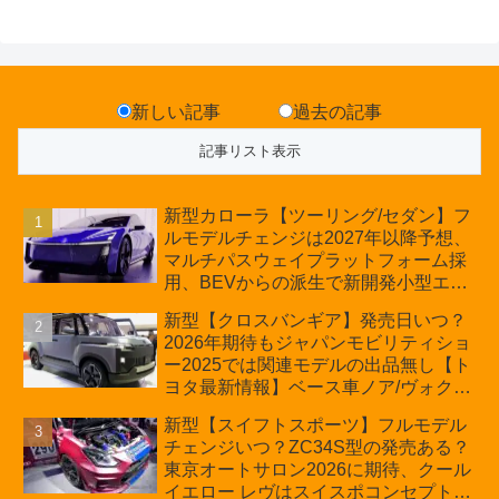
新しい記事
過去の記事
新型カローラ【ツーリング/セダン】フ
ルモデルチェンジは2027年以降予想、
マルチパスウェイプラットフォーム採
用、BEVからの派生で新開発小型エン
ジン搭載のHEV/PHEV、ギガキャスト
新型【クロスバンギア】発売日いつ？
の採用は無しか【トヨタ最新情報】60
2026年期待もジャパンモビリティショ
周年記念車発売
ー2025では関連モデルの出品無し【ト
ヨタ最新情報】ベース車ノア/ヴォクシ
ーの台湾生産開始に注目、「ギア」の
新型【スイフトスポーツ】フルモデル
ほか「コア」と「ツール」、デリカ
チェンジいつ？ZC34S型の発売ある？
D:5対抗のクロスオーバーSUVミニバ
東京オートサロン2026に期待、クール
ン
イエロー レヴはスイスポコンセプト